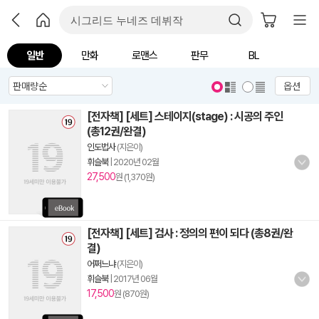
일반
만화
로맨스
판무
BL
옵션
[전자책] [세트] 스테이지(stage) : 시공의 주인
(총12권/완결)
인도법사
(지은이)
휘슬북
|
2020년 02월
27,500
원 (1,370원)
[전자책] [세트] 검사 : 정의의 편이 되다 (총8권/완
결)
어쩌느냐
(지은이)
휘슬북
|
2017년 06월
17,500
원 (870원)