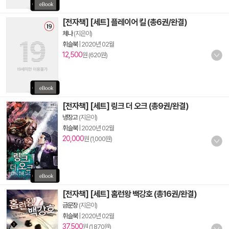
[전자책] [세트] 플레이어 킬 (총6권/완결)
체나
(지은이)
휘슬북
|
2020년 02월
12,500
원 (620원)
[전자책] [세트] 링크 더 오크 (총9권/완결)
냉장고
(지은이)
휘슬북
|
2020년 02월
20,000
원 (1,000원)
[전자책] [세트] 홈런왕 백강호 (총16권/완결)
금문장
(지은이)
휘슬북
|
2020년 02월
37,500
원 (1,870원)