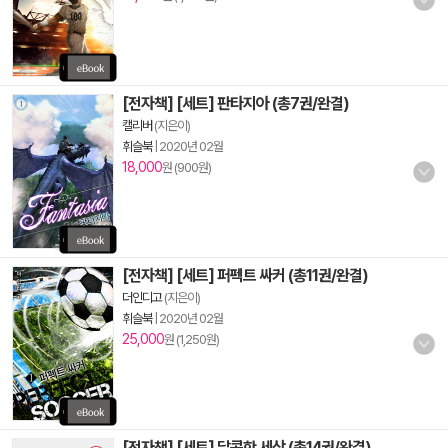
[전자책] [세트] 판타지아 (총7권/완결)
캘리버
(지은이)
휘슬북
|
2020년 02월
18,000
원 (900원)
[전자책] [세트] 퍼펙트 싸커 (총11권/완결)
더인디고
(지은이)
휘슬북
|
2020년 02월
25,000
원 (1,250원)
[전자책] [세트] 달콤한 세상 (총14권/완결)