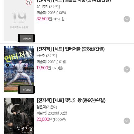
발바롯사
(지은이)
휘슬북
|
2016년 08월
32,500
원 (1,620원)
[전자책] [세트] 언터처블 (총8권/완결)
금문장
(지은이)
휘슬북
|
2018년 01월
17,500
원 (870원)
[전자책] [세트] 잿빛의 왕 (총9권/완결)
검은먹
(지은이)
휘슬북
|
2020년 02월
20,000
원 (1,000원)