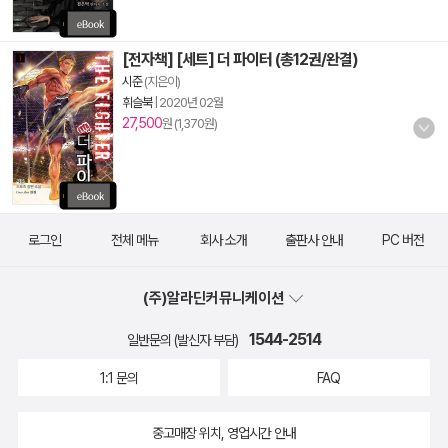
[전자책] [세트] 더 파이터 (총12권/완결)
시준
(지은이)
휘슬북
|
2020년 02월
27,500
원 (1,370원)
로그인
전체 메뉴
회사 소개
출판사 안내
PC 버전
(주)알라딘커뮤니케이션
1544-2514
일반문의 (발신자 부담)
1:1 문의
FAQ
중고매장 위치, 영업시간 안내