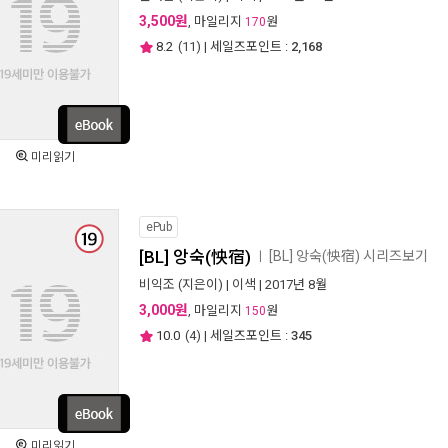
3,500원
, 마일리지
원
170
8.2
(
11
) | 세일즈포인트 :
2,168
미리읽기
ePub
[BL] 앙숙(怏宿)
[BL] 앙숙(怏宿) 시리즈보기
ㅣ
비익조
(지은이) |
이색
| 2017년 8월
3,000원
, 마일리지
원
150
10.0
(
4
) | 세일즈포인트 :
345
미리읽기