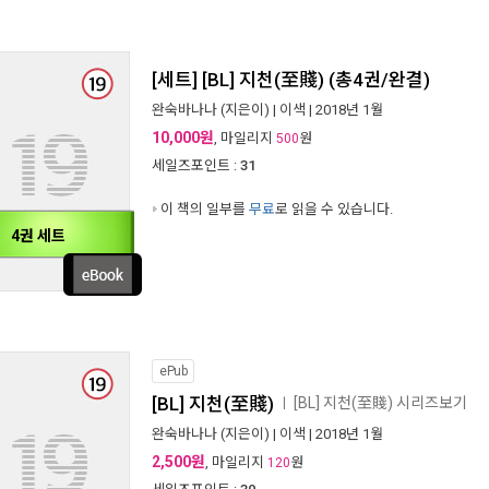
[세트] [BL] 지천(至賤) (총4권/완결)
완숙바나나
(지은이) |
이색
| 2018년 1월
10,000원
, 마일리지
원
500
세일즈포인트 :
31
이 책의 일부를
무료
로 읽을 수 있습니다.
4권 세트
ePub
[BL] 지천(至賤)
[BL] 지천(至賤) 시리즈보기
ㅣ
완숙바나나
(지은이) |
이색
| 2018년 1월
2,500원
, 마일리지
원
120