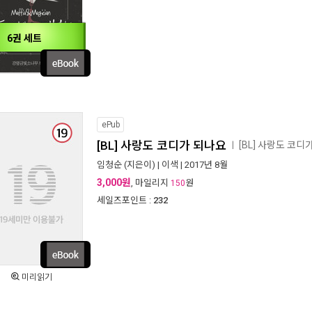
6권 세트
ePub
[BL] 사랑도 코디가 되나요
[BL] 사랑도 코
ㅣ
임청순
(지은이) |
이색
| 2017년 8월
3,000원
, 마일리지
원
150
세일즈포인트 :
232
미리읽기