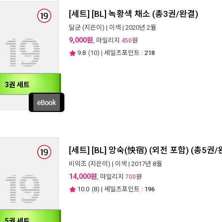
[세트] [BL] 녹황색 채소 (총3권/완결)
달군
(지은이) |
이색
| 2020년 2월
9,000원
, 마일리지
원
450
9.8
(
10
) | 세일즈포인트 :
218
3권 세트
[세트] [BL] 앙숙(怏宿) (외전 포함) (총5권/
비익조
(지은이) |
이색
| 2017년 8월
14,000원
, 마일리지
원
700
10.0
(
8
) | 세일즈포인트 :
196
5권 세트