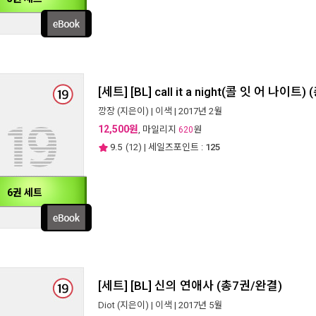
[세트] [BL] call it a night(콜 잇 어 나이트
깡장
(지은이) |
이색
| 2017년 2월
12,500원
, 마일리지
원
620
9.5
(
12
) | 세일즈포인트 :
125
6권 세트
[세트] [BL] 신의 연애사 (총7권/완결)
Diot
(지은이) |
이색
| 2017년 5월