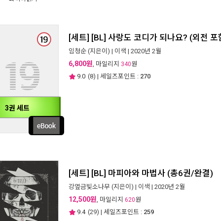
[세트] [BL] 사랑도 코디가 되나요? (외전 포
임청순
(지은이) |
이색
| 2020년 2월
6,800원
, 마일리지
원
340
9.0
(
8
) | 세일즈포인트 :
270
3권 세트
[세트] [BL] 마피아와 마법사 (총6권/완결)
강옆금빛소나무
(지은이) |
이색
| 2020년 2월
12,500원
, 마일리지
원
620
9.4
(
29
) | 세일즈포인트 :
259