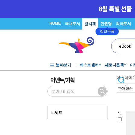
HOME
국내도서
만권당
외국도서
전자책
첫달무료
eBook
분야보기
베스트셀러
새로나온책
이
이벤트/기획
이 분야에
1
판매량순
세트
1.