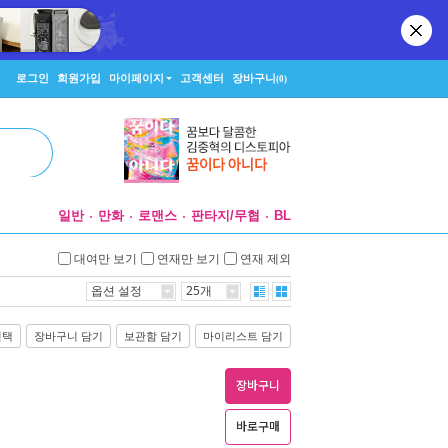
로그인
회원가입
마이페이지
고객센터
장바구니
(0)
일반
만화
로맨스
판타지/무협
BL
대여만 보기
연재만 보기
연재 제외
옵션 설정
25개
선택
장바구니 담기
보관함 담기
마이리스트 담기
장바구니
바로구매