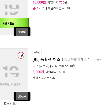
15,000원
, 마일리지
원
750
8.4
(
5
) | 세일즈포인트 :
88
7권 세트
ePub
[BL] 녹황색 채소
[BL] 녹황색 채소 시리즈보기
ㅣ
달군
(지은이) |
이색
| 2017년 10월
3,000원
, 마일리지
원
150
세일즈포인트 :
75
미리읽기