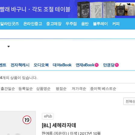
알라딘굿즈
온라인중고
중고매장
우주점
음반
블루레이
커피
벤트
전자책캐시
오디오북
대여eBook
연재eBook
만권당
N
N
4
개의 상품이 있습니다.
출간일순
등록일순
상품명순
평점순
저가격순
종이책 베스트순
전체
ePub
[BL] 세헤라자데
한여름
(지은이) |
이색
| 2017년 10월