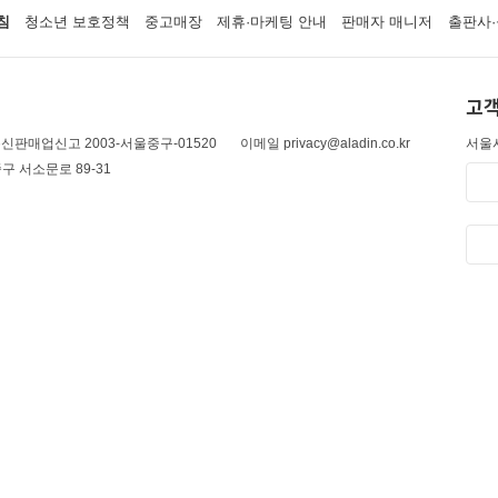
침
청소년 보호정책
중고매장
제휴·마케팅 안내
판매자 매니저
출판사·
고객
신판매업신고 2003-서울중구-01520
이메일 privacy@aladin.co.kr
서울시
구 서소문로 89-31