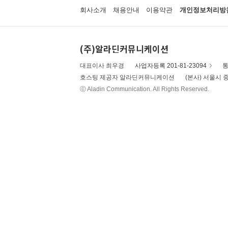
회사소개
채용안내
이용약관
개인정보처리방
(주)알라딘커뮤니케이션
대표이사 최우경
사업자등록 201-81-23094
통
호스팅 제공자 알라딘커뮤니케이션
(본사) 서울시 중
ⓒ Aladin Communication. All Rights Reserved.