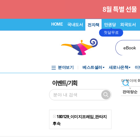
HOME
국내도서
만권당
외국도서
전자책
첫달무료
eBook
분야보기
베스트셀러
새로나온책
이
이벤트/기획
이 분야에
0
판매량순
180129_이미지프레임_판타지
후속