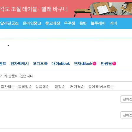
알라딘굿즈
온라인중고
중고매장
우주점
음반
블루레이
커피
벤트
전자책캐시
오디오북
대여eBook
연재eBook
만권당
N
N
개의 상품이 있습니다.
출간일순
등록일순
상품명순
평점순
저가격순
종이책 베스트순
전체
전체