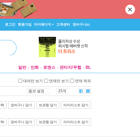
로그인
회원가입
마이페이지
고객센터
장바구니
(0)
일반
만화
로맨스
판타지/무협
BL
대여만 보기
연재만 보기
연재 제외
옵션 설정
25개
선택
장바구니 담기
보관함 담기
마이리스트 담기
선택
장바구니 담기
보관함 담기
마이리스트 담기