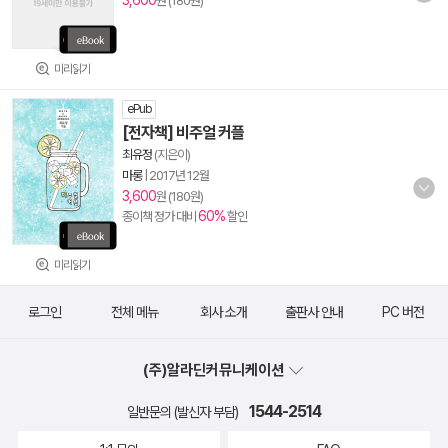
3,600
원 (180원)
미리읽기
ePub
[전자책] 비주얼 커플
최유정
(지은이)
마롱
|
2017년 12월
3,600
원 (180원)
60%
종이책 정가 대비
할인
미리읽기
로그인
전체 메뉴
회사 소개
출판사 안내
PC 버전
(주)알라딘커뮤니케이션
1544-2514
일반문의 (발신자 부담)