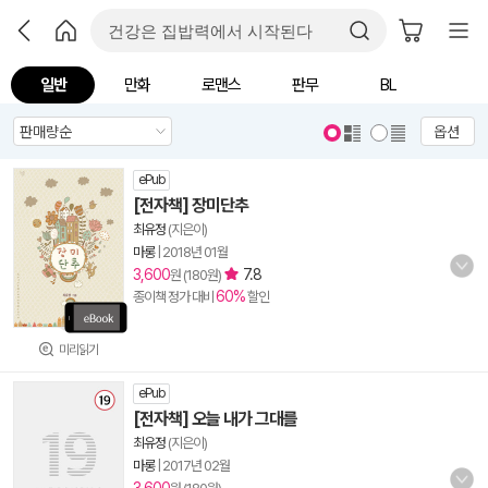
일반
만화
로맨스
판무
BL
옵션
ePub
[전자책] 장미단추
최유정
(지은이)
마롱
|
2018년 01월
3,600
7.8
원 (180원)
60%
종이책 정가 대비
할인
미리읽기
ePub
[전자책] 오늘 내가 그대를
최유정
(지은이)
마롱
|
2017년 02월