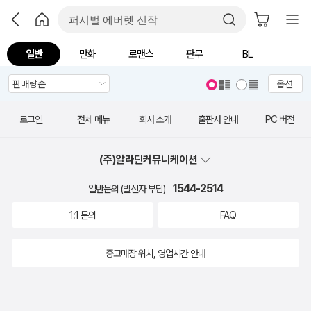
일반
만화
로맨스
판무
BL
옵션
로그인
전체 메뉴
회사 소개
출판사 안내
PC 버전
(주)알라딘커뮤니케이션
1544-2514
일반문의 (발신자 부담)
1:1 문의
FAQ
중고매장 위치, 영업시간 안내