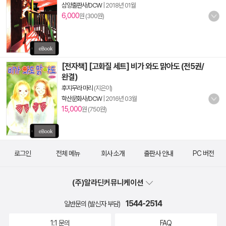
삼양출판사/DCW
|
2018년 01월
6,000
원 (300원)
[전자책] [고화질 세트] 비가 와도 맑아도 (전5권/
완결)
후지무라 마리
(지은이)
학산문화사/DCW
|
2016년 03월
15,000
원 (750원)
로그인
전체 메뉴
회사 소개
출판사 안내
PC 버전
(주)알라딘커뮤니케이션
1544-2514
일반문의 (발신자 부담)
1:1 문의
FAQ