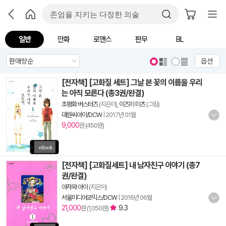
일반
만화
로맨스
판무
BL
옵션
[전자책] [고화질 세트] 그날 본 꽃의 이름을 우리
는 아직 모른다 (총3권/완결)
초평화 버스터즈
(지은이),
이즈미 미츠
(그림)
대원씨아이/DCW
|
2017년 01월
9,000
원 (450원)
[전자책] [고화질세트] 내 남자친구 이야기 (총7
권/완결)
야자와 아이
(지은이)
서울미디어코믹스/DCW
|
2016년 06월
21,000
9.3
원 (1,050원)