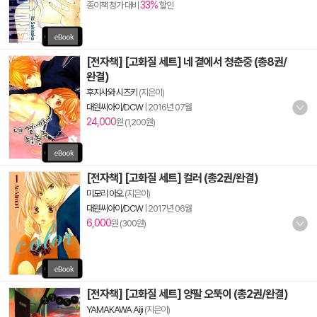
33%
종이책 정가 대비
할인
[전자책] [고화질 세트] 네 곁에서 청춘중 (총8권/
완결)
후지사와 시즈키
(지은이)
대원씨아이/DCW
|
2016년 07월
24,000
원 (1,200원)
[전자책] [고화질 세트] 컬러 (총2권/완결)
미모리 아오
(지은이)
대원씨아이/DCW
|
2017년 06월
6,000
원 (300원)
[전자책] [고화질 세트] 양팔 오뚝이 (총2권/완결)
YAMAKAWA Aiji
(지은이)