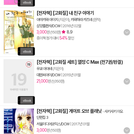
[전자책] [고화질] 내 친구 이야기
야마카와 아이지
(지은이),
카와하라 카즈네
(원작)
삼양출판사/DCW
|
2016년 02월
3,000
8.9
원 (150원)
54%
종이책 정가 대비
할인
[전자책] [고화질 세트] 열정 C Max (전7권/완결)
우쿄 아야네
(지은이)
대원씨아이/DCW
|
2015년 01월
21,000
원 (1,050원)
[전자책] [고화질] 게이트 오브 플래닛
-
사키사키 이오
단편집 3
서울미디어코믹스/DCW
|
2017년 01월
3,000
원 (150원)