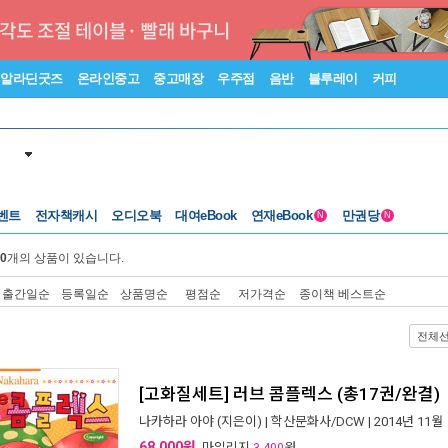
알라딘굿즈
온라인중고
중고매장
우주점
음반
블루레이
커피
벤트
전자책캐시
오디오북
대여eBook
연재eBook
만권당
N
N
0
개의 상품이 있습니다.
출간일순
등록일순
상품명순
평점순
저가격순
종이책 베스트순
전체
[고화질세트] 러브 콤플렉스 (총17권/완결)
나카하라 아야
(지은이) |
학산문화사/DCW
| 2014년 11월
68,000원
, 마일리지
원