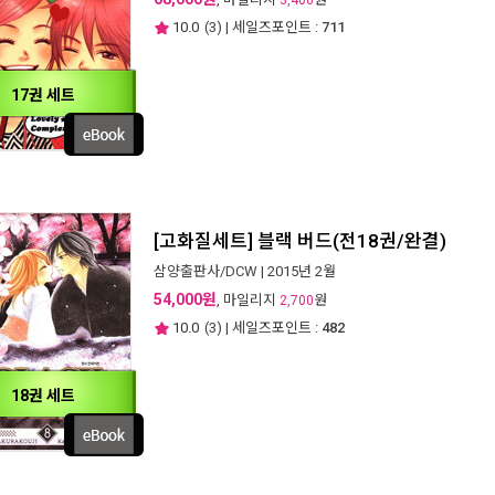
3,400
10.0
(
3
) | 세일즈포인트 :
711
17권 세트
[고화질세트] 블랙 버드(전18권/완결)
삼양출판사/DCW
| 2015년 2월
54,000원
, 마일리지
원
2,700
10.0
(
3
) | 세일즈포인트 :
482
18권 세트