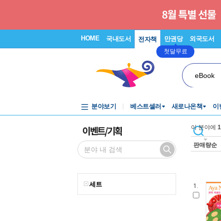
HOME
국내도서
만권당
외국도서
전자책
첫달무료
eBook
분야보기
베스트셀러
새로나온책
이
이벤트/기획
이 분야에
1
판매량순
세트
1.