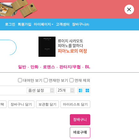
로그인
회원가입
마이페이지
고객센터
장바구니
(0)
일반
만화
로맨스
판타지/무협
BL
대여만 보기
연재만 보기
연재 제외
옵션 설정
25개
선택
장바구니 담기
보관함 담기
마이리스트 담기
장바구니
바로구매