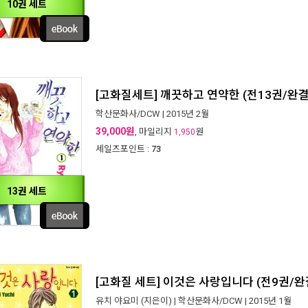
10권 세트
[고화질세트] 깨끗하고 연약한 (전13권/완결
학산문화사/DCW
| 2015년 2월
39,000원
, 마일리지
원
1,950
세일즈포인트 :
73
13권 세트
[고화질 세트] 이것은 사랑입니다 (전9권/완
유치 야요미
(지은이) |
학산문화사/DCW
| 2015년 1월