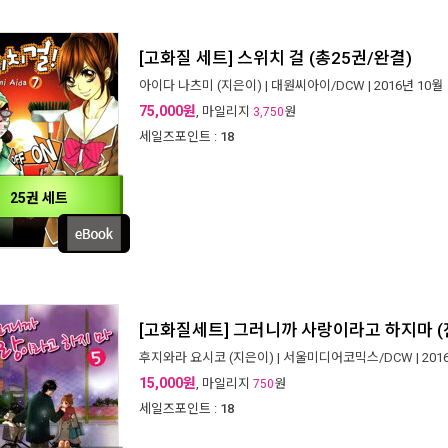
[고화질 세트] 스위치 걸 (총25권/완결)
아이다 나츠미
(지은이) |
대원씨아이/DCW
| 2016년 10월
75,000원
, 마일리지
원
3,750
세일즈포인트 :
18
25권 세트
[고화질세트] 그러니까 사랑이라고 하지마 (
후지와라 요시코
(지은이) |
서울미디어코믹스/DCW
| 20
15,000원
, 마일리지
원
750
세일즈포인트 :
18