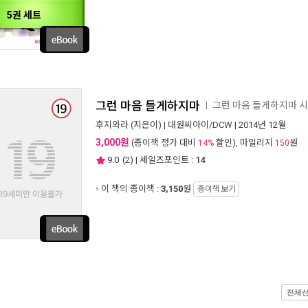
5권 세트
그런 마음 들게하지마
그런 마음 들게하지마 
ㅣ
후지와라
(지은이) |
대원씨아이/DCW
| 2014년 12월
3,000원
(종이책 정가 대비
할인), 마일리지
원
14%
150
9.0
(
2
) | 세일즈포인트 :
14
이 책의 종이책 :
3,150
원
종이책 보기
전체