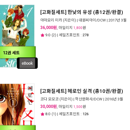
[고화질세트] 한낮의 유성 (총12권/완결)
야마모리 미카
(지은이) |
대원씨아이/DCW
| 2017년 3월
36,000원
, 마일리지
원
1,800
9.0
(
2
) | 세일즈포인트 :
278
12권 세트
[고화질세트] 헤로인 실격 (총10권/완결)
코다 모모코
(지은이) |
학산문화사/DCW
| 2016년 3월
30,000원
, 마일리지
원
1,500
8.0
(
1
) | 세일즈포인트 :
126