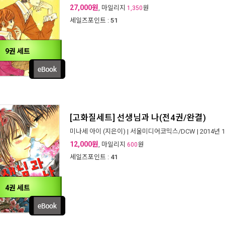
27,000원
, 마일리지
원
1,350
세일즈포인트 :
51
9권 세트
[고화질세트] 선생님과 나(전4권/완결)
미나세 아이
(지은이) |
서울미디어코믹스/DCW
| 2014년 
12,000원
, 마일리지
원
600
세일즈포인트 :
41
4권 세트