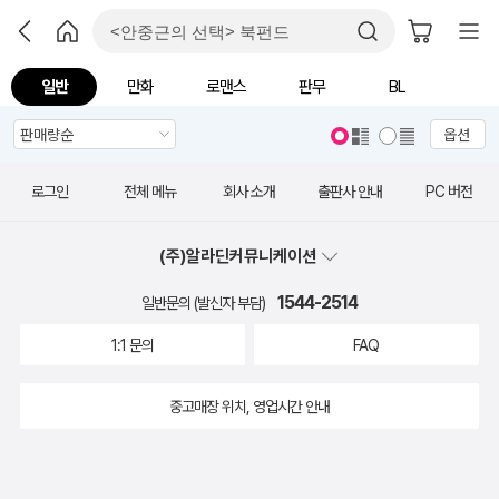
일반
만화
로맨스
판무
BL
옵션
로그인
전체 메뉴
회사 소개
출판사 안내
PC 버전
(주)알라딘커뮤니케이션
1544-2514
일반문의 (발신자 부담)
1:1 문의
FAQ
중고매장 위치, 영업시간 안내