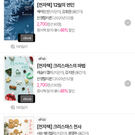
[전자책] 12월의 연인
캐서린 만
(지은이),
김효원
(옮긴이)
신영할리퀸
|
2020년 02월
2,700
원 (130원)
48%
종이책 정가 대비
할인
미리읽기
ePub
[전자책] 크리스마스의 마법
레슬리 켈리
(지은이),
김지원
(옮긴이)
신영할리퀸
|
2020년 02월
2,700
원 (130원)
48%
종이책 정가 대비
할인
미리읽기
ePub
[전자책] 크리스마스 천사
샤논 웨이벌리
(지은이),
류명주
(옮긴이)