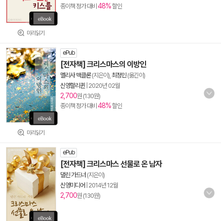
48%
종이책 정가 대비
할인
미리읽기
ePub
[전자책] 크리스마스의 이방인
멜리사 맥클론
(지은이),
최정민
(옮긴이)
신영할리퀸
|
2020년 02월
2,700
원 (130원)
48%
종이책 정가 대비
할인
미리읽기
ePub
[전자책] 크리스마스 선물로 온 남자
댈린 가드너
(지은이)
신영미디어
|
2014년 12월
2,700
원 (130원)