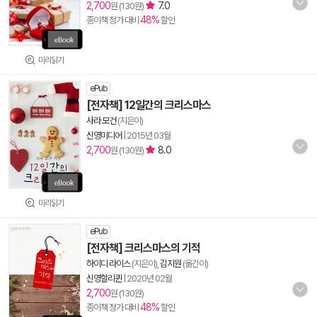
2,700
7.0
원 (130원)
48%
종이책 정가 대비
할인
미리읽기
ePub
[전자책] 12일간의 크리스마스
사라 모건
(지은이)
신영미디어
|
2015년 03월
2,700
8.0
원 (130원)
미리읽기
ePub
[전자책] 크리스마스의 기적
하이디 라이스
(지은이),
김지원
(옮긴이)
신영할리퀸
|
2020년 02월
2,700
원 (130원)
48%
종이책 정가 대비
할인