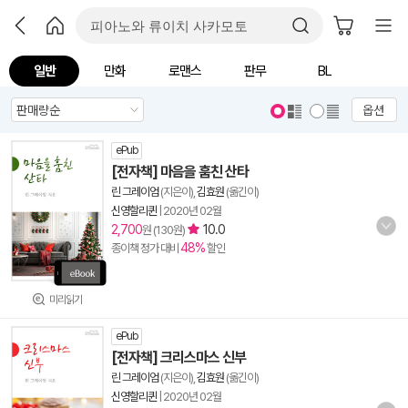
일반
만화
로맨스
판무
BL
옵션
ePub
[전자책] 마음을 훔친 산타
린 그레이엄
(지은이),
김효원
(옮긴이)
신영할리퀸
|
2020년 02월
2,700
10.0
원 (130원)
48%
종이책 정가 대비
할인
미리읽기
ePub
[전자책] 크리스마스 신부
린 그레이엄
(지은이),
김효원
(옮긴이)
신영할리퀸
|
2020년 02월