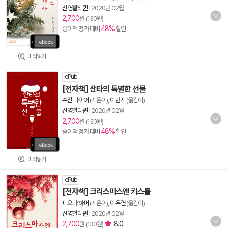
신영할리퀸
|
2020년 02월
2,700
원 (130원)
48%
종이책 정가 대비
할인
미리읽기
ePub
[전자책] 산타의 특별한 선물
수잔 마이어
(지은이),
이현지
(옮긴이)
신영할리퀸
|
2020년 02월
2,700
원 (130원)
48%
종이책 정가 대비
할인
미리읽기
ePub
[전자책] 크리스마스엔 키스를
피오나 하퍼
(지은이),
이우연
(옮긴이)
신영할리퀸
|
2020년 02월
2,700
8.0
원 (130원)