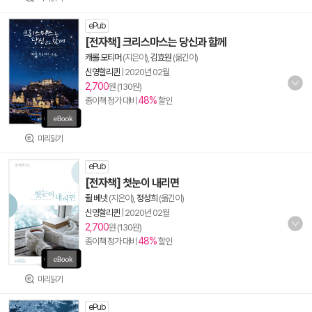
ePub
[전자책] 크리스마스는 당신과 함께
캐롤 모티머
(지은이),
김효원
(옮긴이)
신영할리퀸
|
2020년 02월
2,700
원 (130원)
48%
종이책 정가 대비
할인
미리읽기
ePub
[전자책] 첫눈이 내리면
쥘 베넷
(지은이),
정성희
(옮긴이)
신영할리퀸
|
2020년 02월
2,700
원 (130원)
48%
종이책 정가 대비
할인
미리읽기
ePub