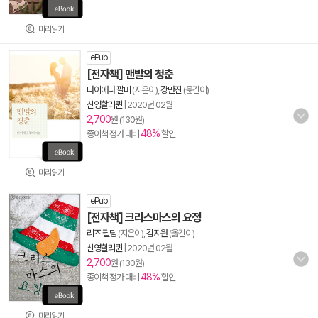
미리읽기
ePub
[전자책] 맨발의 청춘
다이애나 팔머
(지은이),
강만진
(옮긴이)
신영할리퀸
|
2020년 02월
2,700
원 (130원)
48%
종이책 정가 대비
할인
미리읽기
ePub
[전자책] 크리스마스의 요정
리즈 필딩
(지은이),
김지원
(옮긴이)
신영할리퀸
|
2020년 02월
2,700
원 (130원)
48%
종이책 정가 대비
할인
미리읽기