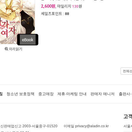
2,600원
, 마일리지
원
130
세일즈포인트 :
88
미리읽기
전체
침
청소년 보호정책
중고매장
제휴·마케팅 안내
판매자 매니저
출판사·
고객
신판매업신고 2003-서울중구-01520
이메일 privacy@aladin.co.kr
서울시