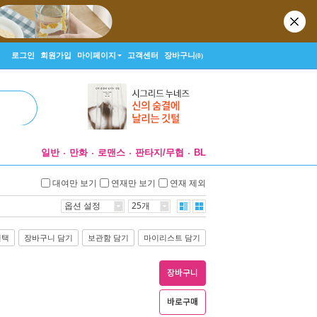
로그인
회원가입
마이페이지
고객센터
장바구니
(0)
일반
만화
로맨스
판타지/무협
BL
대여만 보기
연재만 보기
연재 제외
옵션 설정
25개
선택
장바구니 담기
보관함 담기
마이리스트 담기
장바구니
바로구매