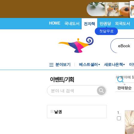
HOME
국내도서
만권당
외국도서
전자책
첫달무료
eBook
분야보기
베스트셀러
새로나온책
이
이벤트/기획
이 분야에
1
판매량순
낱권
1.