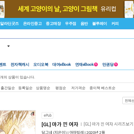
알라딘굿즈
온라인중고
중고매장
우주점
음반
블루레이
커피
벤트
전자책캐시
오디오북
대여eBook
연재eBook
만권당
N
N
개의 상품이 있습니다.
출간일순
등록일순
상품명순
평점순
저가격순
종이책 베스트순
전체
ePub
[GL] 마가 낀 여자
[GL] 마가 낀 여자 시리즈보기
ㅣ
달그네
(지은이) |
아마빌레
| 2020년 2월