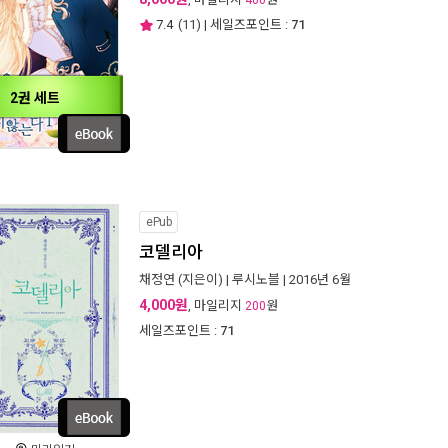
400
7.4
(
11
) | 세일즈포인트 :
71
2권 세트
ePub
코델리아
채정연
(지은이) |
루시노블
| 2016년 6월
4,000원
, 마일리지
원
200
세일즈포인트 :
71