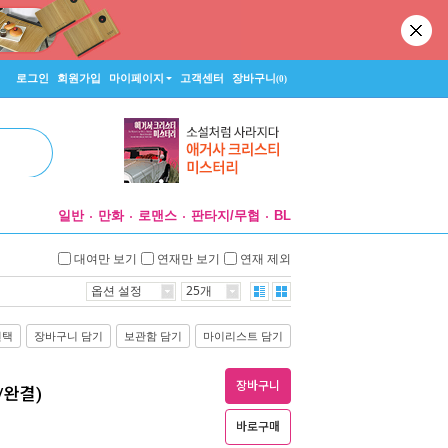
로그인
회원가입
마이페이지
고객센터
장바구니
(0)
일반
만화
로맨스
판타지/무협
BL
대여만 보기
연재만 보기
연재 제외
옵션 설정
25개
선택
장바구니 담기
보관함 담기
마이리스트 담기
장바구니
/완결)
바로구매