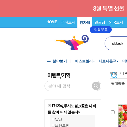
HOME
국내도서
만권당
외국도서
전자책
첫달무료
eBook
분야보기
베스트셀러
새로나온책
이
이벤트/기획
이 분야에
4
판매량순
171204_루시노블_<꽃은 나비
1.
를 찾아 피지 않는다>
낱권
브랜드전