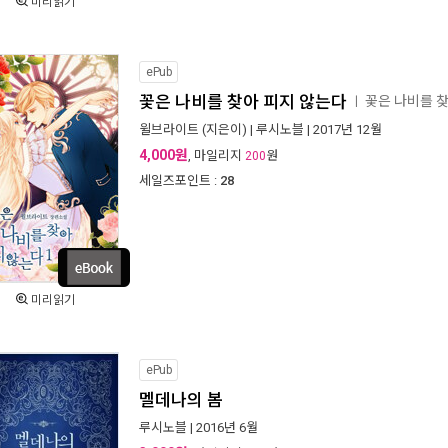
미리읽기
ePub
꽃은 나비를 찾아 피지 않는다
꽃은 나비를 
ㅣ
윌브라이트
(지은이) |
루시노블
| 2017년 12월
4,000원
, 마일리지
원
200
세일즈포인트 :
28
미리읽기
ePub
멜데나의 봄
루시노블
| 2016년 6월