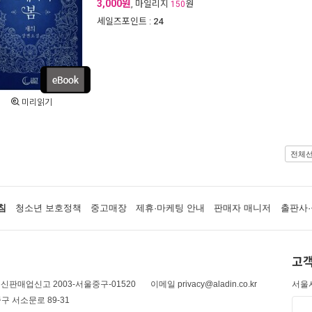
3,000원
, 마일리지
원
150
세일즈포인트 :
24
미리읽기
전체
침
청소년 보호정책
중고매장
제휴·마케팅 안내
판매자 매니저
출판사·
고객
신판매업신고 2003-서울중구-01520
이메일 privacy@aladin.co.kr
서울시
구 서소문로 89-31