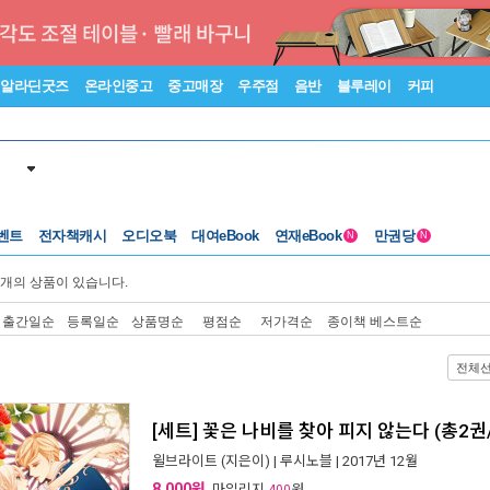
알라딘굿즈
온라인중고
중고매장
우주점
음반
블루레이
커피
벤트
전자책캐시
오디오북
대여eBook
연재eBook
만권당
N
N
개의 상품이 있습니다.
출간일순
등록일순
상품명순
평점순
저가격순
종이책 베스트순
전체
[세트] 꽃은 나비를 찾아 피지 않는다 (총2권
윌브라이트
(지은이) |
루시노블
| 2017년 12월
8,000원
, 마일리지
원