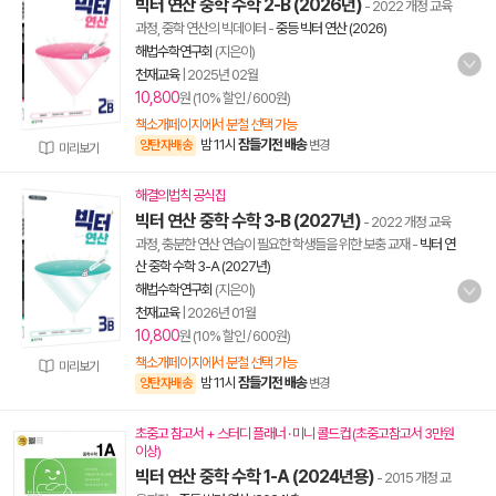
빅터 연산 중학 수학 2-B (2026년)
- 2022 개정 교육
과정, 중학 연산의 빅데이터
-
중등 빅터 연산 (2026)
해법수학연구회
(지은이)
천재교육
|
2025년 02월
10,800
원 (10% 할인 / 600원)
책소개페이지에서 분철 선택 가능
밤 11시
잠들기전 배송
양탄자배송
변경
미리보기
해결의법칙 공식집
빅터 연산 중학 수학 3-B (2027년)
- 2022 개정 교육
과정, 충분한 연산 연습이 필요한 학생들을 위한 보충 교재
-
빅터 연
산 중학 수학 3-A (2027년)
해법수학연구회
(지은이)
천재교육
|
2026년 01월
10,800
원 (10% 할인 / 600원)
책소개페이지에서 분철 선택 가능
미리보기
밤 11시
잠들기전 배송
양탄자배송
변경
초중고 참고서 + 스터디 플래너 · 미니 콜드컵 (초중고참고서 3만원
이상)
빅터 연산 중학 수학 1-A (2024년용)
- 2015 개정 교