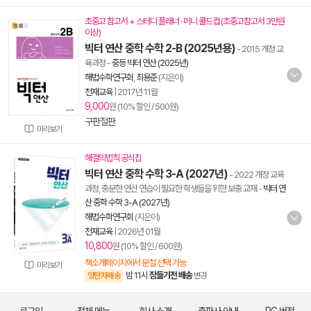
초중고 참고서 + 스터디 플래너 · 미니 콜드컵 (초중고참고서 3만원
이상)
빅터 연산 중학 수학 2-B (2025년용)
- 2015 개정 교
육과정
-
중등 빅터 연산 (2025년)
해법수학연구회
,
최용준
(지은이)
천재교육
|
2017년 11월
9,000
원 (10% 할인 / 500원)
구판절판
미리보기
해결의법칙 공식집
빅터 연산 중학 수학 3-A (2027년)
- 2022 개정 교육
과정, 충분한 연산 연습이 필요한 학생들을 위한 보충 교재
-
빅터 연
산 중학 수학 3-A (2027년)
해법수학연구회
(지은이)
천재교육
|
2026년 01월
10,800
원 (10% 할인 / 600원)
책소개페이지에서 분철 선택 가능
미리보기
밤 11시
잠들기전 배송
양탄자배송
변경