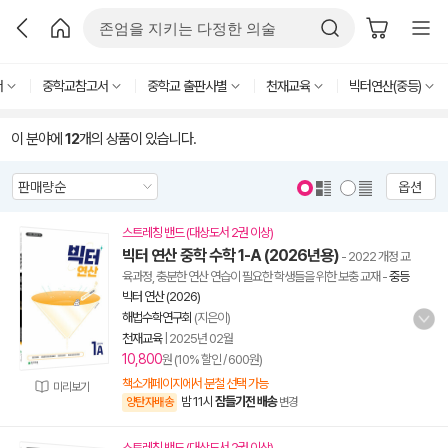
서
중학교참고서
중학교 출판사별
천재교육
빅터연산(중등)
이 분야에
12
개의 상품이 있습니다.
옵션
스트레칭 밴드 (대상도서 2권 이상)
빅터 연산 중학 수학 1-A (2026년용)
- 2022 개정 교
육과정, 충분한 연산 연습이 필요한 학생들을 위한 보충 교재
-
중등
빅터 연산 (2026)
해법수학연구회
(지은이)
천재교육
|
2025년 02월
10,800
원 (10% 할인 / 600원)
책소개페이지에서 분철 선택 가능
미리보기
밤 11시
잠들기전 배송
양탄자배송
변경
스트레칭 밴드 (대상도서 2권 이상)