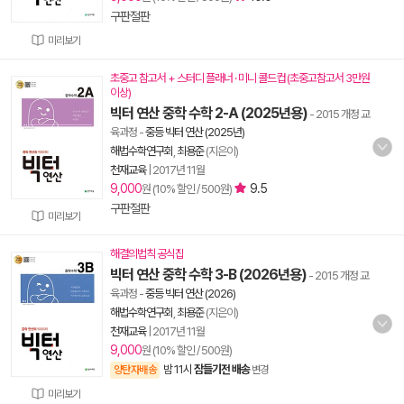
구판절판
미리보기
초중고 참고서 + 스터디 플래너 · 미니 콜드컵 (초중고참고서 3만원
이상)
빅터 연산 중학 수학 2-A (2025년용)
- 2015 개정 교
육과정
-
중등 빅터 연산 (2025년)
해법수학연구회
,
최용준
(지은이)
천재교육
|
2017년 11월
9,000
9.5
원 (10% 할인 / 500원)
구판절판
미리보기
해결의법칙 공식집
빅터 연산 중학 수학 3-B (2026년용)
- 2015 개정 교
육과정
-
중등 빅터 연산 (2026)
해법수학연구회
,
최용준
(지은이)
천재교육
|
2017년 11월
9,000
원 (10% 할인 / 500원)
밤 11시
잠들기전 배송
양탄자배송
변경
미리보기