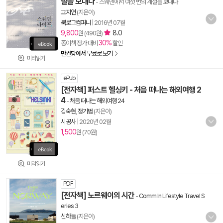
절을 보내다
- 스웨덴에서 여섯 번의 계절을 보내다
고지연
(지은이)
북로그컴퍼니
|
2016년 07월
9,800
8.0
원 (490원)
30%
종이책 정가 대비
할인
만권당에서 무료로 보기
미리읽기
ePub
[전자책] 퍼스트 헬싱키 - 처음 떠나는 해외여행 2
4
-
처음 떠나는 해외여행 24
김숙현
,
정기범
(지은이)
시공사
|
2020년 02월
1,500
원 (70원)
미리읽기
PDF
[전자책] 노르웨이의 시간
-
Comm In Lifestyle Travel S
eries 3
신하늘
(지은이)