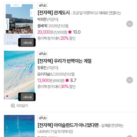
ePub
[전자책] 관계도시
- 조금 덜 익명적이고 때때로 연결되는
박희찬
(지은이)
돌베개
|
2025년 02월
20,000
10.0
원 (1,000원)
20%
종이책 정가 대비
할인
ePub
[전자책] 우리가 반짝이는 계절
장류진
(지은이)
오리지널스
|
2025년 02월
13,900
8.7
원 (690원)
30%
종이책 정가 대비
할인
미리읽기
ePub
[전자책] 아이슬란드가 아니었다면
- 실패를 찬양하는
나라에서 71일 히치하이킹