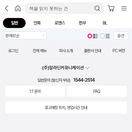
일반
만화
로맨스
판무
BL
옵션
로그인
전체 메뉴
회사 소개
출판사 안내
PC 버전
(주)알라딘커뮤니케이션
1544-2514
일반문의 (발신자 부담)
1:1 문의
FAQ
중고매장 위치, 영업시간 안내