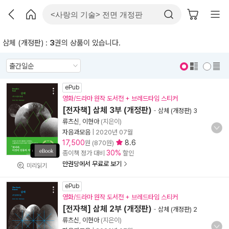
삼체 (개정판) :
3
권의 상품이 있습니다.
표지 보기
표지 안보기
ePub
영화/드라마 원작 도서전 + 브레드타임 스티커
[전자책] 삼체 3부 (개정판)
-
삼체 (개정판) 3
류츠신
,
이현아
(지은이)
자음과모음
|
2020년 07월
17,500
8.6
원 (870원)
30%
종이책 정가 대비
할인
만권당에서 무료로 보기
미리읽기
ePub
영화/드라마 원작 도서전 + 브레드타임 스티커
[전자책] 삼체 2부 (개정판)
-
삼체 (개정판) 2
류츠신
,
이현아
(지은이)