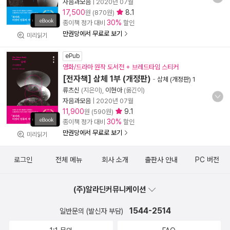
자음과모음
|
2020년 07월
17,500
8.1
원 (870원)
30%
종이책 정가 대비
할인
만권당에서 무료로 보기
미리읽기
ePub
영화/드라마 원작 도서전 + 브레드타임 스티커
[전자책] 삼체 1부 (개정판)
-
삼체 (개정판) 1
류츠신
(지은이),
이현아
(옮긴이)
자음과모음
|
2020년 07월
11,900
9.1
원 (590원)
30%
종이책 정가 대비
할인
만권당에서 무료로 보기
미리읽기
로그인
전체 메뉴
회사 소개
출판사 안내
PC 버전
(주)알라딘커뮤니케이션
1544-2514
일반문의 (발신자 부담)