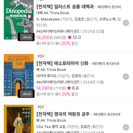
[전자책] 일러스트 공룡 대백과
-
에이케이 트리비
아북 AK Trivia Book
G. Masukawa
(지은이),
김효진
(옮긴이),
쓰쿠노스케
(일
러스트)
AK(에이케이)커뮤니케이션즈
|
2025년 02월
19,200
10.0
원 (960원)
20%
종이책 정가 대비
할인
PDF
[전자책] 메소포타미아 신화
-
에이케이 트리비아
북 AK Trivia Book
야지마 후미오
(지은이),
김정희
(옮긴이)
AK(에이케이)커뮤니케이션즈
|
2024년 10월
14,240
8.8
원 (710원)
20%
종이책 정가 대비
할인
PDF
[전자책] 영국의 여왕과 공주
-
에이케이 트리비아
북 AK Trivia Book
Cha Tea 홍차 교실
(지은이),
김효진
(옮긴이)
AK(에이케이)커뮤니케이션즈
|
2024년 08월