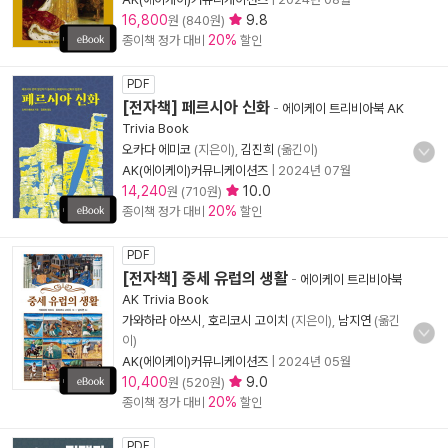
16,800
9.8
원 (840원)
20%
종이책 정가 대비
할인
PDF
[전자책] 페르시아 신화
-
에이케이 트리비아북 AK
Trivia Book
오카다 에미코
(지은이),
김진희
(옮긴이)
AK(에이케이)커뮤니케이션즈
|
2024년 07월
14,240
10.0
원 (710원)
20%
종이책 정가 대비
할인
PDF
[전자책] 중세 유럽의 생활
-
에이케이 트리비아북
AK Trivia Book
가와하라 아쓰시
,
호리코시 고이치
(지은이),
남지연
(옮긴
이)
AK(에이케이)커뮤니케이션즈
|
2024년 05월
10,400
9.0
원 (520원)
20%
종이책 정가 대비
할인
PDF