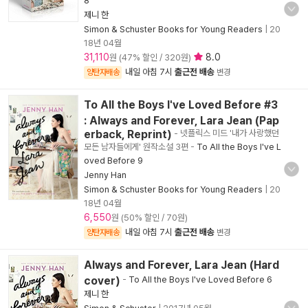
8
제니 한
Simon & Schuster Books for Young Readers
|
20
18년 04월
31,110
8.0
원 (47% 할인 / 320원)
내일 아침 7시
출근전 배송
양탄자배송
변경
To All the Boys I've Loved Before #3
: Always and Forever, Lara Jean (Pap
erback, Reprint)
- 넷플릭스 미드 '내가 사랑했던
모든 남자들에게' 원작소설 3편
-
To All the Boys I've L
oved Before 9
Jenny Han
Simon & Schuster Books for Young Readers
|
20
18년 04월
6,550
원 (50% 할인 / 70원)
내일 아침 7시
출근전 배송
양탄자배송
변경
Always and Forever, Lara Jean (Hard
cover)
-
To All the Boys I've Loved Before 6
제니 한