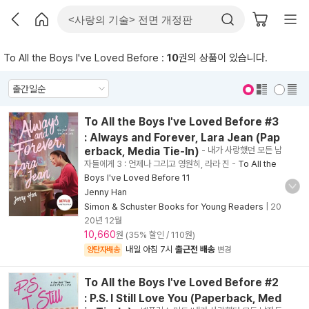
To All the Boys I've Loved Before :
10
권의 상품이 있습니다.
표지 보기
표지 안보기
To All the Boys I've Loved Before #3
: Always and Forever, Lara Jean (Pap
erback, Media Tie-In)
- 내가 사랑했던 모든 남
자들에게 3 : 언제나 그리고 영원히, 라라 진
-
To All the
Boys I've Loved Before 11
Jenny Han
Simon & Schuster Books for Young Readers
|
20
20년 12월
10,660
원 (35% 할인 / 110원)
내일 아침 7시
출근전 배송
양탄자배송
변경
To All the Boys I've Loved Before #2
: P.S. I Still Love You (Paperback, Med