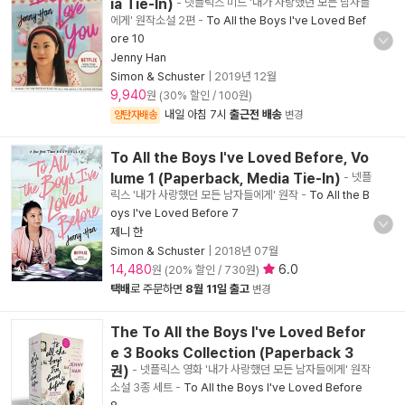
ia Tie-In)
- 넷플릭스 미드 '내가 사랑했던 모든 남자들
에게' 원작소설 2편
-
To All the Boys I've Loved Bef
ore 10
Jenny Han
Simon & Schuster
|
2019년 12월
9,940
원 (30% 할인 / 100원)
내일 아침 7시
출근전 배송
양탄자배송
변경
To All the Boys I've Loved Before, Vo
lume 1 (Paperback, Media Tie-In)
- 넷플
릭스 '내가 사랑했던 모든 남자들에게' 원작
-
To All the B
oys I've Loved Before 7
제니 한
Simon & Schuster
|
2018년 07월
14,480
6.0
원 (20% 할인 / 730원)
택배
로 주문하면
8월 11일 출고
변경
The To All the Boys I've Loved Befor
e 3 Books Collection (Paperback 3
권)
- 넷플릭스 영화 '내가 사랑했던 모든 남자들에게' 원작
소설 3종 세트
-
To All the Boys I've Loved Before