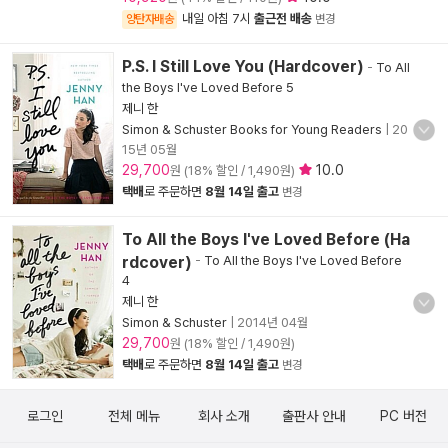
내일 아침 7시
출근전 배송
양탄자배송
변경
P.S. I Still Love You (Hardcover)
-
To All
the Boys I've Loved Before 5
제니 한
Simon & Schuster Books for Young Readers
|
20
15년 05월
29,700
10.0
원 (18% 할인 / 1,490원)
택배
로 주문하면
8월 14일 출고
변경
To All the Boys I've Loved Before (Ha
rdcover)
-
To All the Boys I've Loved Before
4
제니 한
Simon & Schuster
|
2014년 04월
29,700
원 (18% 할인 / 1,490원)
택배
로 주문하면
8월 14일 출고
변경
로그인
전체 메뉴
회사 소개
출판사 안내
PC 버전