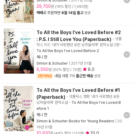
Simon & Schuster
|
2017년 05월
29,700
원 (18% 할인 / 1,490원)
택배
로 주문하면
8월 14일 출고
변경
To All the Boys I've Loved Before #2
: P.S. I Still Love You (Paperback)
- 넷플
릭스 미드 '내가 사랑했던 모든 남자들에게' 원작소설 2편
-
To All the Boys I've Loved Before 2
제니 한
Simon & Schuster
|
2017년 01월
6,550
8.0
원 (50% 할인 / 70원)
내일 아침 7시
출근전 배송
양탄자배송
변경
To All the Boys I've Loved Before #1
(Paperback)
- 넷플릭스 영화 '내가 사랑했던 모든
남자들에게' 원작소설
-
To All the Boys I've Loved B
efore 1
제니 한
Simon & Schuster Books for Young Readers
|
20
16년 01월
10,920
10.0
원 (44% 할인 / 110원)