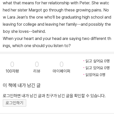
what that means for her relationship with Peter. She watc
hed her sister Margot go through these growing pains. No
w Lara Jean's the one who'll be graduating high school and
leaving for college and leaving her family--and possibly the
boy she loves--behind.
When your heart and your head are saying two different th
ings, which one should you listen to?
읽고 싶어요 0명
0
0
0
읽고 있어요 0명
100자평
리뷰
마이페이퍼
읽었어요 0명
이 책에 내가 남긴 글
로그인하면 내가 남긴 글과 친구가 남긴 글을 확인할 수 있습니다.
로그인하기