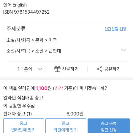
언어 English
ISBN 9781534497252
주제분류
신간알림 신청
소설/시/희곡
>
문학
>
미국
소설/시/희곡
>
소설
>
근현대
선물하기
공유하기
이 책을 알라딘에
1,100
원 (
최상
기준)에 파시겠습니까?
알라딘 직접배송 중고
-
이 광활한 우주점
-
판매자 중고 (1)
6,000원
중고
중고
중고 등록
알라딘에 팔기
회원에게 팔기
알림 신청