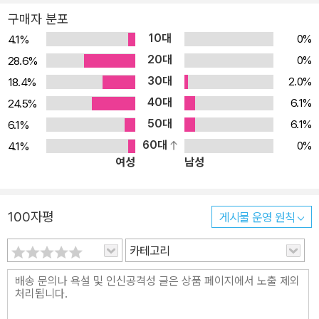
구매자 분포
10대
0%
4.1%
20대
0%
28.6%
30대
2.0%
18.4%
40대
6.1%
24.5%
50대
6.1%
6.1%
60대
0%
4.1%
여성
남성
100자평
게시물 운영 원칙
카테고리