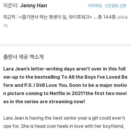
지은이:
Jenny Han
저자파일
신간알림 신청
최근작 :
<즐기면서 하는 평생의 일, 라이프워크>
… 총 144종
(모두보
기)
출판사 제공 책소개
Lara Jean’s letter-writing days aren’t over in this foll
ow-up to the bestselling To All the Boys I’ve Loved Be
fore and P.S. I Still Love You. Soon to be a major motio
n picture coming to Netflix in 2021?the first two movi
es in the series are streaming now!
Lara Jean is having the best senior year a girl could ever h
ope for. She is head over heels in love with her boyfriend,