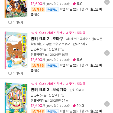
12,600
9.9
원 (10% 할인 / 700원)
8월 10일 (월) 아침 7시
출근전 배
양탄자배송
주말특급
송
변경
미리보기
<반려 요괴> 시리즈 완간 기념 굿즈+적립금
반려 요괴 2 : 조마구
- 제1회 위즈덤하우스 판타지문
학상 어린이 부문 우수상 수상작
-
반려 요괴 2
김영주
(지은이),
밤코
(그림)
위즈덤하우스
|
2024년 10월
12,600
9.6
원 (10% 할인 / 700원)
8월 10일 (월) 아침 7시
출근전 배
양탄자배송
주말특급
송
변경
미리보기
<반려 요괴> 시리즈 완간 기념 굿즈+적립금
반려 요괴 3 : 보석거북
-
반려 요괴 3
김영주
(지은이),
밤코
(그림)
위즈덤하우스
|
2025년 07월
12,600
10.0
원 (10% 할인 / 700원)
8월 10일 (월) 아침 7시
출근전 배
양탄자배송
주말특급