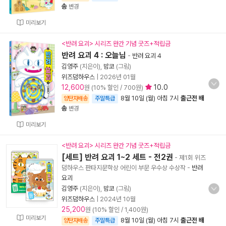
송
변경
미리보기
<반려 요괴> 시리즈 완간 기념 굿즈+적립금
반려 요괴 4 : 오늘님
-
반려 요괴 4
김영주
(지은이),
밤코
(그림)
위즈덤하우스
|
2026년 01월
12,600
10.0
원 (10% 할인 / 700원)
8월 10일 (월) 아침 7시
출근전 배
양탄자배송
주말특급
송
변경
미리보기
<반려 요괴> 시리즈 완간 기념 굿즈+적립금
[세트] 반려 요괴 1~2 세트 - 전2권
- 제1회 위즈
덤하우스 판타지문학상 어린이 부문 우수상 수상작
-
반려
요괴
김영주
(지은이),
밤코
(그림)
위즈덤하우스
|
2024년 10월
25,200
원 (10% 할인 / 1,400원)
미리보기
8월 10일 (월) 아침 7시
출근전 배
양탄자배송
주말특급