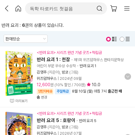
반려 요괴 :
6
권의 상품이 있습니다.
표지 보기
표지 안보기
<반려 요괴> 시리즈 완간 기념 굿즈+적립금
반려 요괴 1 : 천잠
- 제1회 위즈덤하우스 판타지문학상
어린이 부문 우수상 수상작
-
반려 요괴 1
김영주
(지은이),
밤코
(그림)
위즈덤하우스
|
2024년 09월
12,600
10.0
원 (10% 할인 / 700원)
8월 10일 (월) 아침 7시
출근전 배
양탄자배송
주말특급
송
변경
미리보기
<반려 요괴> 시리즈 완간 기념 굿즈+적립금
반려 요괴 5 : 호랑이
-
반려 요괴 5
김영주
(지은이),
밤코
(그림)
위즈덤하우스
|
2026년 07월