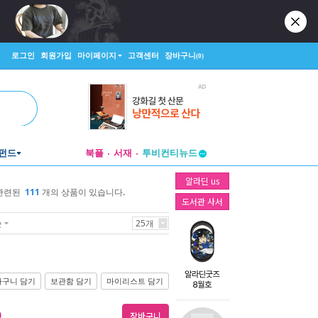
로그인
회원가입
마이페이지
고객센터
장바구니
(0)
펀드
북플
서재
투비컨티뉴드
창작플랫폼
알라딘 us
투비컨티뉴드
 관련된
111
개의 상품이 있습니다.
도서관 사서
순
25개
바구니 담기
보관함 담기
마이리스트 담기
)
장바구니