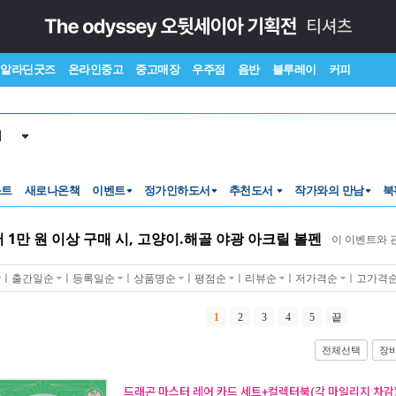
알라딘굿즈
온라인중고
중고매장
우주점
음반
블루레이
커피
서
스트
새로나온책
이벤트
정가인하도서
추천도서
작가와의 만남
북
 1만 원 이상 구매 시, 고양이.해골 야광 아크릴 볼펜
이 이벤트와
ㅣ
출간일순
ㅣ
등록일순
ㅣ
상품명순
ㅣ
평점순
ㅣ
리뷰순
ㅣ
저가격순
ㅣ
고가격
1
2
3
4
5
끝
전체선택
장
드래곤 마스터 레어 카드 세트+컬렉터북(각 마일리지 차감