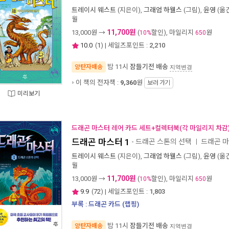
트레이시 웨스트
(지은이),
그래엄 하웰스
(그림),
윤영
(옮긴
월
11,700원
13,000
원 →
(
할인), 마일리지
원
10%
650
10.0
(
1
) | 세일즈포인트 :
2,210
밤 11시
잠들기전 배송
양탄자배송
지역변경
이 책의 전자책 :
9,360
원
보러 가기
미리보기
드래곤 마스터 레어 카드 세트+컬렉터북(각 마일리지 차감
드래곤 마스터 1
- 드래곤 스톤의 선택
드래곤 마
ㅣ
트레이시 웨스트
(지은이),
그래엄 하웰스
(그림),
윤영
(옮긴
월
11,700원
13,000
원 →
(
할인), 마일리지
원
10%
650
9.9
(
72
) | 세일즈포인트 :
1,803
부록 : 드래곤 카드 (랩핑)
밤 11시
잠들기전 배송
양탄자배송
지역변경