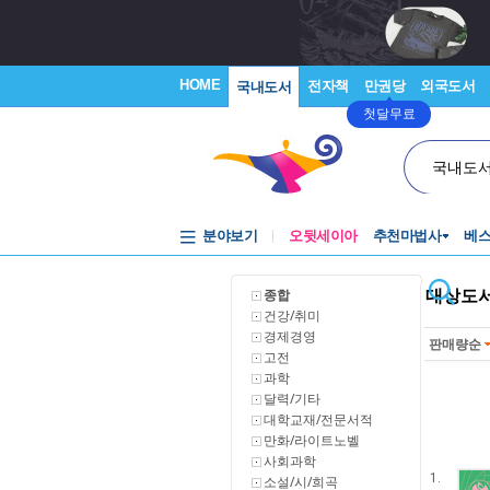
HOME
전자책
만권당
외국도서
국내도서
첫달무료
국내도
분야보기
오뒷세이아
추천마법사
베
대상도서
종합
건강/취미
경제경영
판매량순
고전
과학
달력/기타
대학교재/전문서적
만화/라이트노벨
사회과학
1.
소설/시/희곡