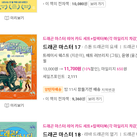
이 책의 전자책 :
10,080
원
보러 가기
미리보기
드래곤 마스터 레어 카드 세트+컬렉터북(각 마일리지 차감
드래곤 마스터 17
- 스톤 드래곤의 요새
드래곤 
ㅣ
트레이시 웨스트
(지은이),
매트 러브리지
(그림),
윤영
(옮긴
월
11,700원
13,000
원 →
(
할인), 마일리지
원
10%
650
세일즈포인트 :
2,111
밤 11시
잠들기전 배송
양탄자배송
지역변경
이 책의 전자책 :
9,360
원
보러 가기
미리보기
드래곤 마스터 레어 카드 세트+컬렉터북(각 마일리지 차감
드래곤 마스터 18
- 라바 드래곤의 열기
드래곤 
ㅣ