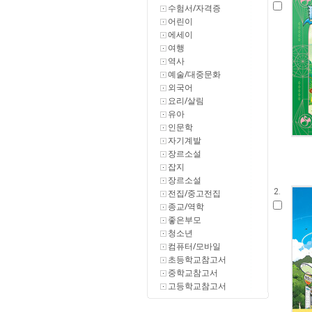
수험서/자격증
어린이
에세이
여행
역사
예술/대중문화
외국어
요리/살림
유아
인문학
자기계발
장르소설
잡지
장르소설
2.
전집/중고전집
종교/역학
좋은부모
청소년
컴퓨터/모바일
초등학교참고서
중학교참고서
고등학교참고서