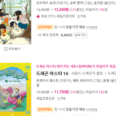
도미야스 요코
(지은이),
오바 켄야
(그림),
송지현
(옮긴이) 
12,600원
14,000
원 →
(
할인), 마일리지
원
10%
700
10.0
(
17
) | 세일즈포인트 :
2,110
밤 11시
잠들기전 배송
양탄자배송
지역변경
이 책의 전자책 :
8,820
원
보러 가기
미리보기
드래곤 마스터 레어 카드 세트+컬렉터북(각 마일리지 차감
드래곤 마스터 16
- 사운드 드래곤의 울림
드래곤
ㅣ
트레이시 웨스트
(지은이),
매트 러브리지
(그림),
윤영
(옮긴
월
11,700원
13,000
원 →
(
할인), 마일리지
원
10%
650
세일즈포인트 :
1,770
밤 11시
잠들기전 배송
양탄자배송
지역변경