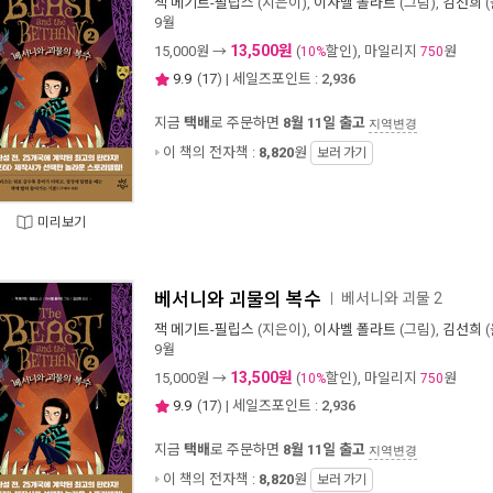
잭 메기트-필립스
(지은이),
이사벨 폴라트
(그림),
김선희
(
9월
13,500원
15,000
원 →
(
할인), 마일리지
원
10%
750
9.9
(
17
) | 세일즈포인트 :
2,936
지금
택배
로 주문하면
8월 11일 출고
지역변경
이 책의 전자책 :
8,820
원
보러 가기
미리보기
베서니와 괴물의 복수
베서니와 괴물 2
ㅣ
잭 메기트-필립스
(지은이),
이사벨 폴라트
(그림),
김선희
(
9월
13,500원
15,000
원 →
(
할인), 마일리지
원
10%
750
9.9
(
17
) | 세일즈포인트 :
2,936
지금
택배
로 주문하면
8월 11일 출고
지역변경
이 책의 전자책 :
8,820
원
보러 가기