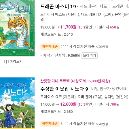
드래곤 마스터 19
- 씨 드래곤의 파도
드래곤 마
ㅣ
트레이시 웨스트
(지은이),
매트 러브리지
(그림),
윤영
(옮긴
월
11,700원
13,000
원 →
(
할인), 마일리지
원
10%
650
세일즈포인트 :
2,510
밤 11시
잠들기전 배송
양탄자배송
지역변경
이 책의 전자책 :
9,360
원
보러 가기
미리보기
산뜻한 미니 토트백 (대상도서 15,000원 이상)
수상한 이웃집 시노다 9
- 비밀 친구가 생겼어요!
도미야스 요코
(지은이),
오바 겐야
(그림),
송지현
(옮긴이) 
12,600원
14,000
원 →
(
할인), 마일리지
원
10%
700
세일즈포인트 :
2,680
밤 11시
잠들기전 배송
양탄자배송
지역변경