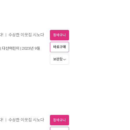
다!
수상한 이웃집 시노다
ㅣ
장바구니
바로구매
|
다산어린이
| 2023년 9월
보관함
다!
수상한 이웃집 시노다
ㅣ
장바구니