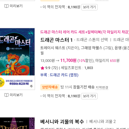
미리보기
이 책의 전자책 :
8,190
원
보러 가기
드래곤 마스터 레어 카드 세트+컬렉터북(각 마일리지 차감
드래곤 마스터 1
- 드래곤 스톤의 선택
드래곤 마
ㅣ
트레이시 웨스트
(지은이),
그래엄 하웰스
(그림),
윤영
(옮긴
월
11,700원
13,000
원 →
(
할인), 마일리지
원
10%
650
9.9
(
72
) | 세일즈포인트 :
1,803
부록 : 드래곤 카드 (랩핑)
밤 11시
잠들기전 배송
양탄자배송
지역변경
미리보기
이 책의 전자책 :
8,190
원
보러 가기
베서니와 괴물의 복수
베서니와 괴물 2
ㅣ