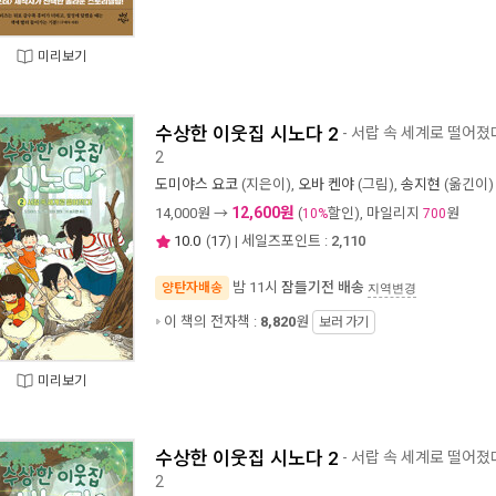
미리보기
수상한 이웃집 시노다 2
- 서랍 속 세계로 떨어졌
2
도미야스 요코
(지은이),
오바 켄야
(그림),
송지현
(옮긴이) 
12,600원
14,000
원 →
(
할인), 마일리지
원
10%
700
10.0
(
17
) | 세일즈포인트 :
2,110
밤 11시
잠들기전 배송
양탄자배송
지역변경
이 책의 전자책 :
8,820
원
보러 가기
미리보기
수상한 이웃집 시노다 2
- 서랍 속 세계로 떨어졌
2