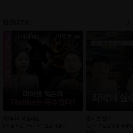
오후 7시 30분)
7시 30분)
만권당TV
이세라의 예술러닝
읽고 온 김에
마이클 잭슨, Thriller로 판을 뒤집다
실수로 아들을 죽인 아버지,
있을까