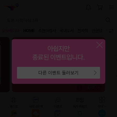
오뒷세이아
HOME
추천마법사
국내도서
전자책
만권당
외국도
아쉽지만
종료된 이벤트입니다.
다른 이벤트 둘러보기
6
/
17
베스트
새로나온책
이벤트
독자 북펀드
분야