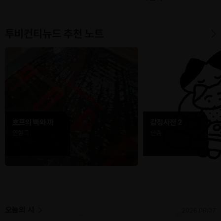
투비컨티뉴드 추천 노트
호프의 빠와 까
감정사전 2
안형욱
단춤
오늘의 시
2026.08.07