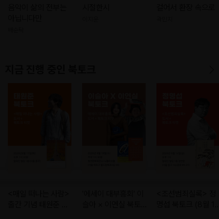
음악이 삶의 전부는
시절한시
걸어서 환장 속으로
아닙니다만
이지운
곽민지
배순탁
지금 진행 중인 북토크
<매일 떠나는 사람>
'에세이 대부흥회' 이
<조선범죄실록> 정
출간 기념 태원준 북
슬아 × 이연실 북토크
명섭 북토크 (8월 1
토크 (8월 11일 (화)
(8월 19일 (수) 오후
일 (금) 오후 7시)