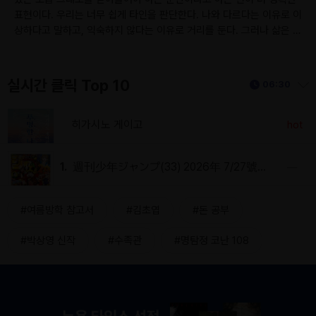
표현이다. 우리는 너무 쉽게 타인을 판단한다. 나와 다르다는 이유로 이
상하다고 말하고, 익숙하지 않다는 이유로 거리를 둔다. 그러나 삶은 종
종 예상치 못한 방식으로 우리의 기준을 흔든다. 어떤 사람을 통해 또
다른 사람을 이해하게 되고, 누군가의 사정을 들여다보다가 결국 내 안
의 숨겨진 모습을 발견하기도 한다. 그렇게 '이상함'은 어느새 '익숙
실시간 클릭 Top 10
펼치기/접기
06:30
함'이 되고, 너무나 당연했던 익숙함은 다시 새로운 눈으로 낯설게 다가
온다. 이해란 상대를 내 기준에 맞추는 것이 아니라, 내가 가진 세상을
조금씩 넓혀 가는 과정이다. 그 끝에서 우리는 누군가를 함부로 규정하
히가시노 게이고
hot
는 대신, 비로소 한 사람을 정확하게 바라보는 법을 배우게 된다. <아스
파라거스>는 바로 그 조용하지만 깊은 변화가 시작되는 지점을 가만히
1.
週刊少年ジャンプ(33) 2026年 7/27號 [雜誌]
―
비추는 작품이다. 작품 속에는 타인과의 사이에서 무심코 그어버린 경
계를 지우고, 각자의 속도로 세상이라는 마라톤 코스를 달리는 인물들
의 숨소리가 다정하게 깃들어 있다. 이 책을 펼치는 순간, 독자는 누군
#여름방학 참고서
#김초엽
#돈 공부
가의 서툼을 오해로 얼룩지게 했던 지난날의 마음을 조용히 돌이켜보
게 된다. 곁에 있는 누군가를 향해 '이해해 보고 싶다'는 마음으로 내미
#박상영 신작
#수족관
#명탐정 코난 108
는 작지만 조용한 날갯짓, 그 흩날림이 마침내 우리의 세계를 얼마나 따
스하게 바꾸어 놓는지 깨닫게 되는 감동의 순간이다. 타인에게 가만히
곁을 내어주는 다정함의 힘을 배우고 싶은 모든 독자에게, 이 책은 마음
깊은 곳을 울리는 가장 미려하고 다정한 마중물이다.