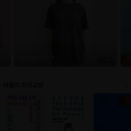
odyssey 티셔츠
레
1
/
15
여름의 지식교양