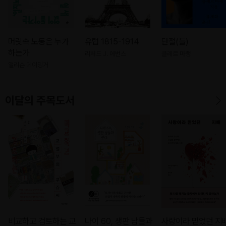
머릿속 노동은 누가
유럽 1815-1914
단절(들)
하는가
리처드 J. 에번스
클레르 마랭
앨리슨 데이밍거
이달의 주목도서
비교하고 검토하는 교
나이 60, 생판 남들과
사랑이라 믿었던 지