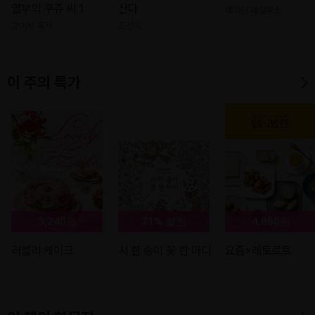
열부의 쿠쥬 씨 1
산다
네이딘 매컬루소
고이시 유카
조선희
이 주의 특가
3,240원
71% 할인
4,860원
러블리 케이크
시 한 송이 꽃 한 마디
요즘×레토르트