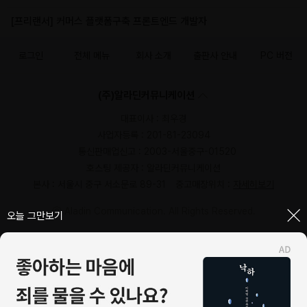
[프리랜서] 커머스 플랫폼구축 프론트엔드 개발자
로그인
전체 메뉴
회사 소개
출판사 안내
PC 버전
(주)알라딘커뮤니케이션
대표이사 : 최우경
사업자등록 : 201-81-23094
통신판매업신고 : 2003-서울중구-01520
호스팅 제공자 : 알라딘커뮤니케이션
본사 : 서울시 중구 서소문로 89-31
중고매장위치 :
자세히보기
ⓒ Aladin Communication. All Rights Reserved.
닫기
오늘 그만보기
1544-2514
일반문의 (발신자 부담)
1:1 문의
FAQ