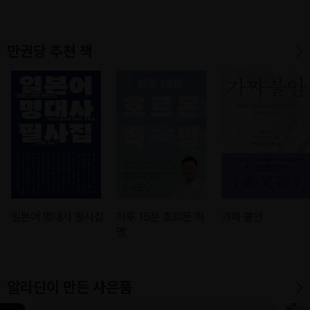
만권당 추천 책
일본어 명대사 필사집
하루 15분 호르몬 혁
가짜 불안
명
알라딘이 만든 사은품