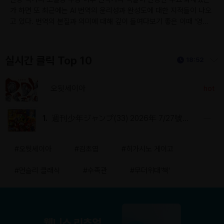
가 하면 또 최근에는 AI 번역의 윤리성과 완성도에 대한 지적들이 나오
고 있다. 번역의 본질과 의미에 대해 깊이 들여다보기 좋은 이때 '영미
권 최고의 번역자'라 평가받는 데이미언 설스의 책이 출간됐다. 그가 말
하는 번역의 핵심은 '읽기'다. 설스는 번역가가 옮기는 것이 단순히 단
어나 문장의 배열과 뜻이 아니라 '언어의 사용' 자체라고 말한다. 맥락
실시간 클릭 Top 10
펼치기/접기
18:52
속에서 문장이 어떤 방식으로 독자에게 내밀어지는가를 읽어내어 그
방식을 다른 언어로 구현해 내는 작업이 번역이라고. 그렇기에 번역은
번역가가 탐구해낸 읽기의 한 가지 방식일 수밖에 없으며 한 인간으로
오뒷세이아
hot
서 고유한 무늬를 가지고 읽어낸 결과인 번역을 AI가 손쉽게 따라 할 수
있을 리 없다. 한 분야에서 웅숭깊게 자신의 철학을 쌓아온 사람이 겸손
1.
週刊少年ジャンプ(33) 2026年 7/27號 [雜誌]
―
하게 내보이는 통찰이 이 책에 있다. 또 하나의 자신만의 방식대로 읽는
사람으로서 번역이라는 작업에 대한 깊은 이해를 원하는 독자들이라면
만족스럽게 읽을 수 있을 것이다. <흰 고래의 흼에 대하여>에서 번역
#오뒷세이아
#김초엽
#히가시노 게이고
의 불가능성에 대해 아름답게 표현했던 홍한별이 직접 번역하고 옮긴
이의 말을 덧붙인 점도 의미를 더한다.
#먼슬리 클래식
#수족관
#무더위대'책'