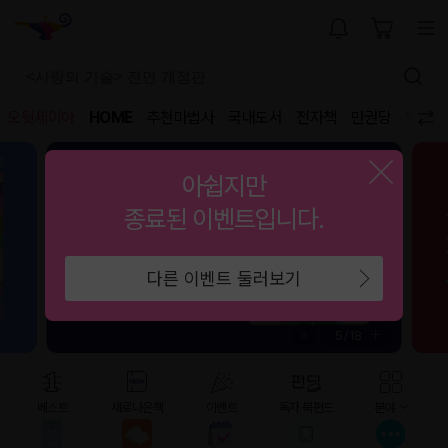
오뒷세이아
HOME
추천마법사
국내도서
전자책
만권당
외국도
아쉽지만
종료된 이벤트입니다.
다른 이벤트 둘러보기
5
/
18
베스트
새로나온책
이벤트
독자 북펀드
분야