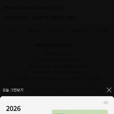
[채용공고] 정보보호팀 기술보안 담당자
[프리랜서] 커머스 플랫폼구축 프론트엔드 개발자
로그인
전체 메뉴
회사 소개
출판사 안내
PC 버전
(주)알라딘커뮤니케이션
대표이사 : 최우경
사업자등록 : 201-81-23094
통신판매업신고 : 2003-서울중구-01520
호스팅 제공자 : 알라딘커뮤니케이션
본사 : 서울시 중구 서소문로 89-31
중고매장위치 :
자세히보기
ⓒ Aladin Communication. All Rights Reserved.
닫기
오늘 그만보기
1544-2514
일반문의 (발신자 부담)