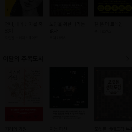
언니, 내가 남자를 죽
노인을 위한 나라는
걸 온 더 트레인
였어
없다
폴라 호킨스
오인칸 브레이스웨이트
코맥 매카시
이달의 주목도서
지리의 기원
지능 파산
포켓몬 생태도감 특