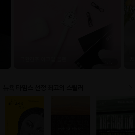
극한견주 아크릴 볼펜
제
1
/
15
뉴욕 타임스 선정 최고의 스릴러