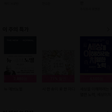
판
제리 브로턴
한소원
주식회사 포켓몬
이 주의 특가
2,880원
71% 할인
4,500원
뉴 애브노멀
시 한 송이 꽃 한 마디
세상을 이해하려는 
열한 노력, 세상이치