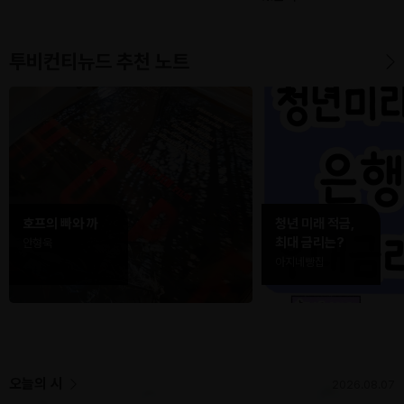
투비컨티뉴드 추천 노트
호프의 빠와 까
청년 미래 적금,
최대 금리는?
안형욱
아지네빵집
오늘의 시
2026.08.07