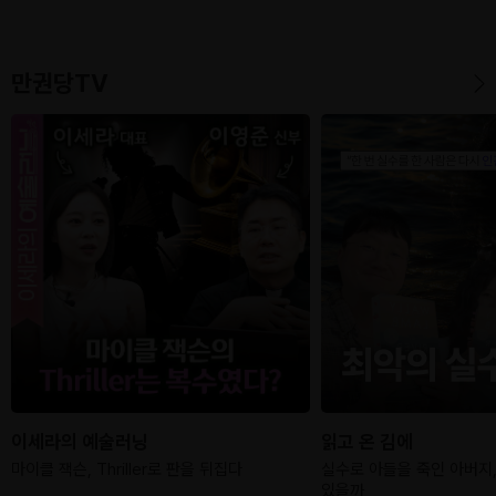
7시 30분)
북토크 (8월 22일
(토) 오후 2시)
만권당TV
이세라의 예술러닝
읽고 온 김에
마이클 잭슨, Thriller로 판을 뒤집다
실수로 아들을 죽인 아버지,
있을까