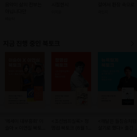
음악이 삶의 전부는
시절한시
걸어서 환장 속으로
아닙니다만
이지운
곽민지
배순탁
지금 진행 중인 북토크
'에세이 대부흥회' 이
<조선범죄실록> 정
<깨달은 들짐승처럼
슬아 × 이연실 북토크
명섭 북토크 (8월 14
살기로 했다> 출간 
(8월 19일 (수) 오후
일 (금) 오후 7시)
념 한그루(뉴욕털게)