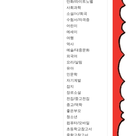
만화/라이트노벨
사회과학
소설/시/희곡
수험서/자격증
어린이
에세이
여행
역사
예술/대중문화
외국어
요리/살림
유아
인문학
자기계발
잡지
장르소설
전집/중고전집
종교/역학
좋은부모
청소년
컴퓨터/모바일
초등학교참고서
중학교참고서