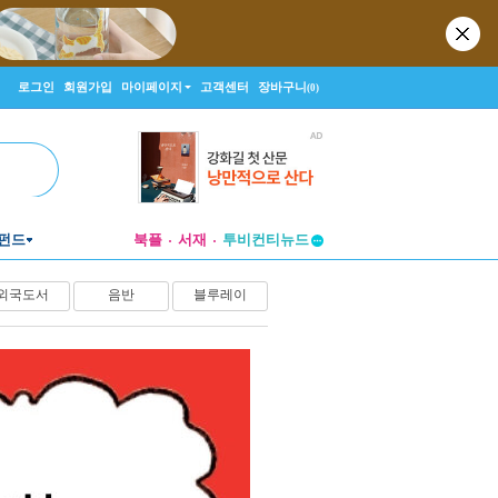
로그인
회원가입
마이페이지
고객센터
장바구니
(0)
펀드
북플
서재
투비컨티뉴드
창작플랫폼
외국도서
음반
블루레이
투비컨티뉴드