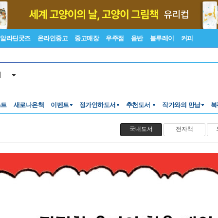
알라딘굿즈
온라인중고
중고매장
우주점
음반
블루레이
커피
서
스트
새로나온책
이벤트
정가인하도서
추천도서
작가와의 만남
북
국내도서
전자책