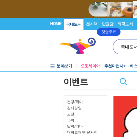
HOME
전자책
만권당
외국도서
국내도서
첫달무료
국내도
분야보기
오뒷세이아
추천마법사
베
이벤트
건강/취미
경제경영
고전
과학
달력/기타
대학교재/전문서적