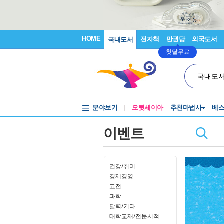
HOME
전자책
만권당
외국도서
국내도서
첫달무료
국내도
분야보기
오뒷세이아
추천마법사
베
이벤트
건강/취미
경제경영
고전
과학
달력/기타
대학교재/전문서적