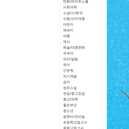
만화/라이트노벨
사회과학
소설/시/희곡
수험서/자격증
어린이
에세이
여행
역사
예술/대중문화
외국어
요리/살림
유아
인문학
자기계발
잡지
장르소설
전집/중고전집
종교/역학
좋은부모
청소년
컴퓨터/모바일
초등학교참고서
중학교참고서