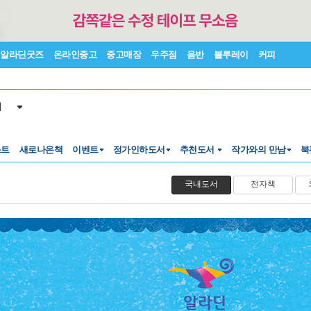
알라딘굿즈
온라인중고
중고매장
우주점
음반
블루레이
커피
서
스트
새로나온책
이벤트
정가인하도서
추천도서
작가와의 만남
북
국내도서
전자책