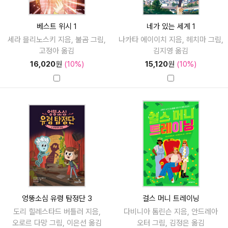
베스트 위시 1
네가 있는 세계 1
세라 믈리노스키 지음, 불곰 그림,
나카타 에이이치 지음, 헤치마 그림,
고정아 옮김
김지영 옮김
16,020
원
(10%)
15,120
원
(10%)
엉뚱소심 유령 탐정단 3
걸스 머니 트레이닝
도리 힐레스타드 버틀러 지음,
다비니아 톰린슨 지음, 안드레아
오로르 다망 그림, 이은선 옮김
오터 그림, 김정은 옮김