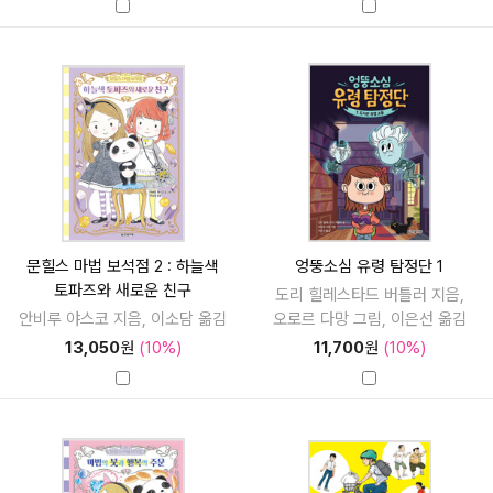
문힐스 마법 보석점 2 : 하늘색
엉뚱소심 유령 탐정단 1
토파즈와 새로운 친구
도리 힐레스타드 버틀러 지음,
안비루 야스코 지음, 이소담 옮김
오로르 다망 그림, 이은선 옮김
13,050
원
(10%)
11,700
원
(10%)