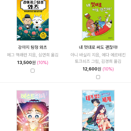
강아지 탐정 와츠
내 멋대로 써도 괜찮아!
메그 맥래런 지음, 심연희 옮김
아니 바실리 지음, 에다 에르테킨
토크쇠즈 그림, 김경희 옮김
13,500
원
(10%)
12,600
원
(10%)