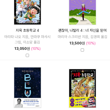
지옥 초등학교 4
괜찮아, 나탈리 4 : 너 자신을 믿어
아리타 나오 지음, 안라쿠 마사시
마리아 스크리반 지음, 김경희 옮김
그림, 이소담 옮김
13,500
원
(10%)
13,050
원
(10%)