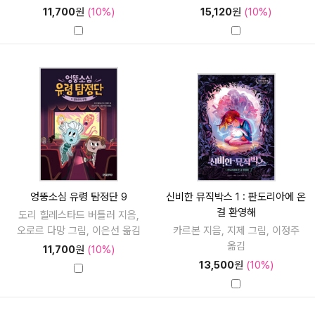
11,700
원
(10%)
15,120
원
(10%)
엉뚱소심 유령 탐정단 9
신비한 뮤직박스 1 : 판도리아에 온
걸 환영해
도리 힐레스타드 버틀러 지음,
오로르 다망 그림, 이은선 옮김
카르본 지음, 지제 그림, 이정주
옮김
11,700
원
(10%)
13,500
원
(10%)