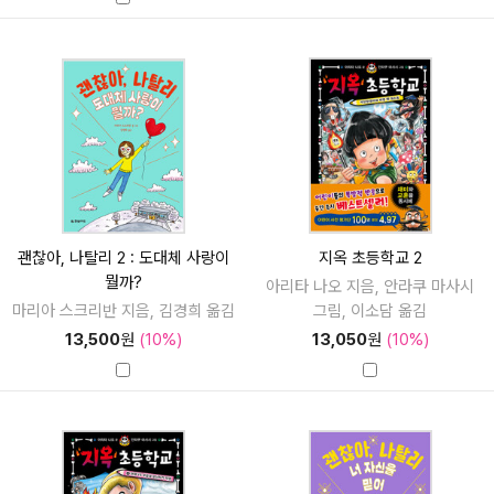
괜찮아, 나탈리 2 : 도대체 사랑이
지옥 초등학교 2
뭘까?
아리타 나오 지음, 안라쿠 마사시
마리아 스크리반 지음, 김경희 옮김
그림, 이소담 옮김
13,500
원
(10%)
13,050
원
(10%)