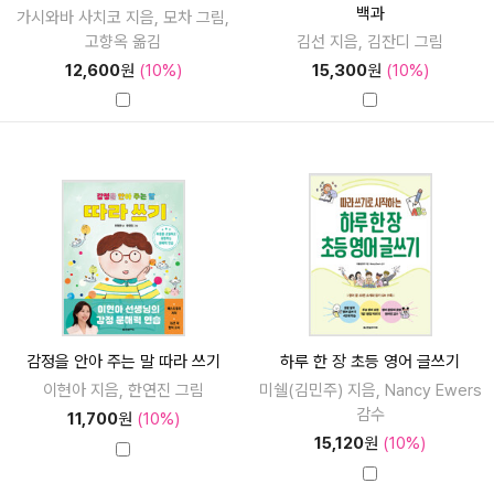
백과
가시와바 사치코 지음, 모차 그림,
고향옥 옮김
김선 지음, 김잔디 그림
12,600
원
(10%)
15,300
원
(10%)
감정을 안아 주는 말 따라 쓰기
하루 한 장 초등 영어 글쓰기
이현아 지음, 한연진 그림
미쉘(김민주) 지음, Nancy Ewers
감수
11,700
원
(10%)
15,120
원
(10%)