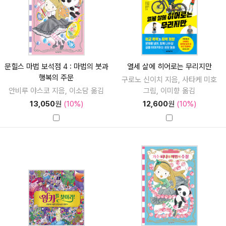
문힐스 마법 보석점 4 : 마법의 붓과
열세 살에 히어로는 무리지만
행복의 주문
구로노 신이치 지음, 사타케 미호
안비루 야스코 지음, 이소담 옮김
그림, 이미향 옮김
13,050
원
(10%)
12,600
원
(10%)