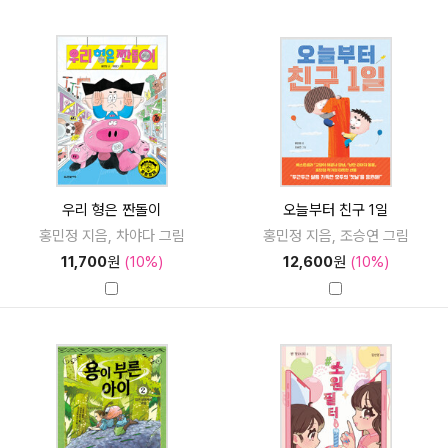
우리 형은 짠돌이
오늘부터 친구 1일
홍민정 지음, 차야다 그림
홍민정 지음, 조승연 그림
11,700
원
(10%)
12,600
원
(10%)