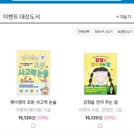
이벤트 대상도서
+ 더보기
전체선택
장바구니 담기
보관함 담기
맹이샘의 초등 사고력 논술
감정을 안아 주는 말
이명희(맹이샘) 지음
이현아 지음, 한연진 그림
15,120
원
(10%)
15,120
원
(10%)