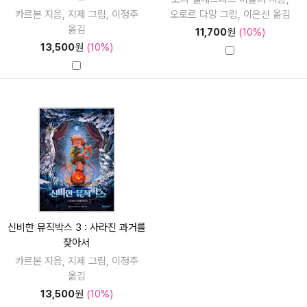
카르본 지음, 지제 그림, 이정주
오로르 다망 그림, 이은선 옮김
옮김
11,700
원
(10%)
13,500
원
(10%)
신비한 뮤직박스 3 : 사라진 과거를
찾아서
카르본 지음, 지제 그림, 이정주
옮김
13,500
원
(10%)