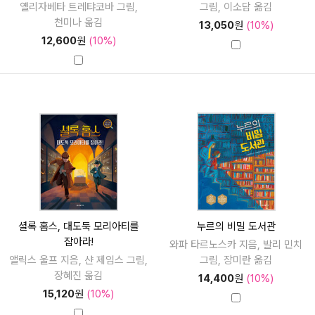
옐리자베타 트레탸코바 그림,
그림, 이소담 옮김
천미나 옮김
13,050
원
(10%)
12,600
원
(10%)
셜록 홈스, 대도둑 모리아티를
누르의 비밀 도서관
잡아라!
와파 타르노스카 지음, 발리 민치
앨릭스 울프 지음, 샨 제임스 그림,
그림, 장미란 옮김
장혜진 옮김
14,400
원
(10%)
15,120
원
(10%)