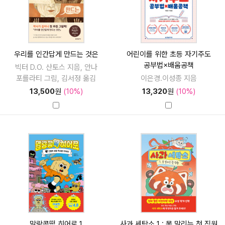
우리를 인간답게 만드는 것은
어린이를 위한 초등 자기주도
공부법×배움공책
빅터 D.O. 산토스 지음, 안나
포를라티 그림, 김서정 옮김
이은경.이성종 지음
13,500
원
(10%)
13,320
원
(10%)
말랑콩떡 히어로 1
사과 세탁소 1 : 못 말리는 첫 직원