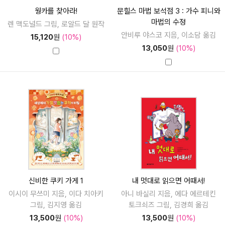
웡카를 찾아라!
문힐스 마법 보석점 3 : 가수 피니와
마법의 수정
렌 맥도널드 그림, 로알드 달 원작
안비루 야스코 지음, 이소담 옮김
15,120
원
(10%)
13,050
원
(10%)
신비한 쿠키 가게 1
내 멋대로 읽으면 어때서!
이시이 무쓰미 지음, 이다 치아키
아니 바실리 지음, 에다 에르테킨
그림, 김지영 옮김
토크쇠즈 그림, 김경희 옮김
13,500
원
(10%)
13,500
원
(10%)