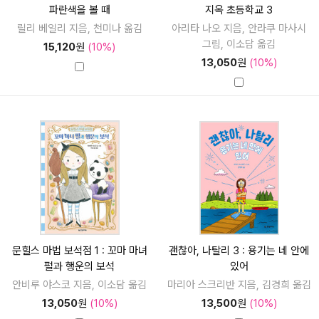
파란색을 볼 때
지옥 초등학교 3
릴리 베일리 지음, 천미나 옮김
아리타 나오 지음, 안라쿠 마사시
그림, 이소담 옮김
15,120
원
(10%)
13,050
원
(10%)
문힐스 마법 보석점 1 : 꼬마 마녀
괜찮아, 나탈리 3 : 용기는 네 안에
펄과 행운의 보석
있어
안비루 야스코 지음, 이소담 옮김
마리아 스크리반 지음, 김경희 옮김
13,050
원
(10%)
13,500
원
(10%)