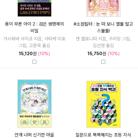
용이 부른 아이 2 : 검은 생명체의
#소원필터 : 눈 떠 보니 열둘 말고
비밀
스물둘!
가시와바 사치코 지음, 사타케 미호
젠 캘로니타 지음, 구리밍 그림,
그림, 고향옥 옮김
김선영 옮김
15,120
원
(10%)
15,750
원
(10%)
안개 너머 신기한 마을
질문으로 똑똑해지는 초등 지식