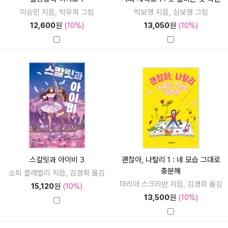
이승민 지음, 박우희 그림
박보영 지음, 심보영 그림
12,600
원
(10%)
13,050
원
(10%)
스칼릿과 아이비 3
괜찮아, 나탈리 1 : 네 모습 그대로
충분해
소피 클레벌리 지음, 김경희 옮김
마리아 스크리반 지음, 김경희 옮김
15,120
원
(10%)
13,500
원
(10%)