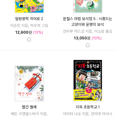
말랑콩떡 히어로 2
문힐스 마법 보석점 5 : 시중드는
고양이와 운명의 보석
이승민 지음, 박우희 그림
안비루 야스코 지음, 이소담 옮김
12,600
원
(10%)
13,050
원
(10%)
빨간 썰매
지옥 초등학교 1
에린 구엔델스버거 지음,
아리타 나오 지음, 안라쿠 마사시