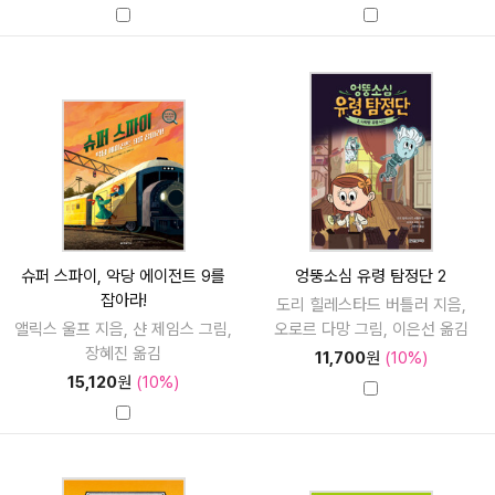
슈퍼 스파이, 악당 에이전트 9를
엉뚱소심 유령 탐정단 2
잡아라!
도리 힐레스타드 버틀러 지음,
앨릭스 울프 지음, 샨 제임스 그림,
오로르 다망 그림, 이은선 옮김
장혜진 옮김
11,700
원
(10%)
15,120
원
(10%)