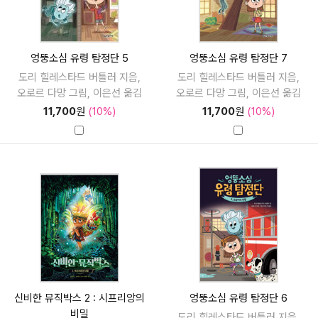
엉뚱소심 유령 탐정단 5
엉뚱소심 유령 탐정단 7
도리 힐레스타드 버틀러 지음,
도리 힐레스타드 버틀러 지음,
오로르 다망 그림, 이은선 옮김
오로르 다망 그림, 이은선 옮김
11,700
원
(10%)
11,700
원
(10%)
신비한 뮤직박스 2 : 시프리앙의
엉뚱소심 유령 탐정단 6
비밀
도리 힐레스타드 버틀러 지음,