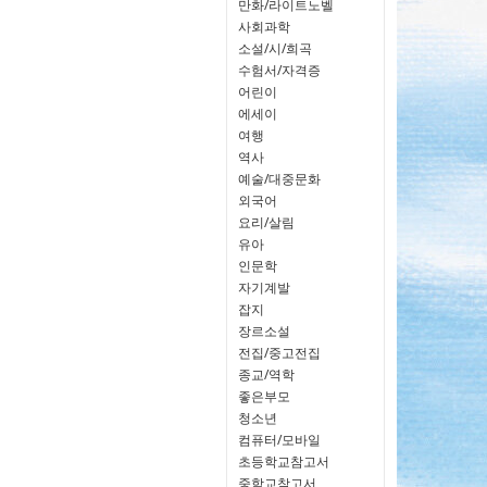
만화/라이트노벨
사회과학
소설/시/희곡
수험서/자격증
어린이
에세이
여행
역사
예술/대중문화
외국어
요리/살림
유아
인문학
자기계발
잡지
장르소설
전집/중고전집
종교/역학
좋은부모
청소년
컴퓨터/모바일
초등학교참고서
중학교참고서