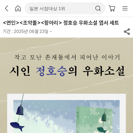
<연인><조약돌><항아리> 정호승 우화소설 엽서 세트
기간 : 2025년 06월 23일 ~