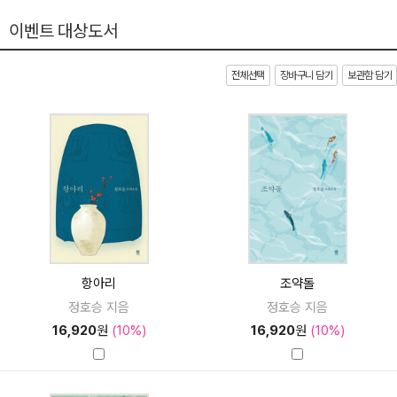
이벤트 대상도서
전체선택
장바구니 담기
보관함 담기
항아리
조약돌
정호승 지음
정호승 지음
16,920
원
(10%)
16,920
원
(10%)