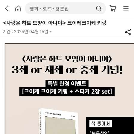
<사랑은 하트 모양이 아니야> 크이케크이케 키링
기간 : 2025년 04월 15일 ~