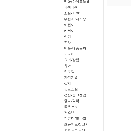
만화/라이트노벨
사회과학
소설/시/희곡
수험서/자격증
어린이
에세이
여행
역사
예술/대중문화
외국어
요리/살림
유아
인문학
자기계발
잡지
장르소설
전집/중고전집
종교/역학
좋은부모
청소년
컴퓨터/모바일
초등학교참고서
중학교참고서