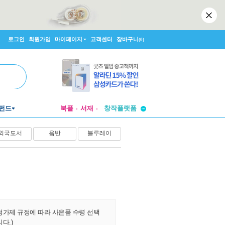
로그인
회원가입
마이페이지
고객센터
장바구니
(0)
투비컨티뉴드
창작플랫폼
펀드
북플
서재
투비컨티뉴드
외국도서
음반
블루레이
정가제 규정에 따라 사은품 수령 선택
다.)