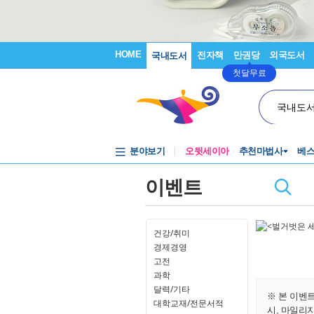
HOME
전자책
만권당
외국도서
국내도서
첫달무료
국내도
분야보기
오뒷세이아
추천마법사
베
이벤트
건강/취미
경제경영
고전
과학
달력/기타
※ 본 이벤
대학교재/전문서적
시, 마일리