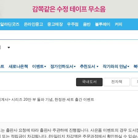
알라딘굿즈
온라인중고
중고매장
우주점
음반
블루레이
커피
서
스트
새로나온책
이벤트
정가인하도서
추천도서
작가와의 만남
북
국내도서
전자책
트는 출판사 요청에 따라 출판사 주관하에 진행됩니다. 사은품 이벤트의 경우 도서
지 또는 적립금이 차감됩니다. (마일리지 차감액은 주문과정에서 확인하실 수 있습니