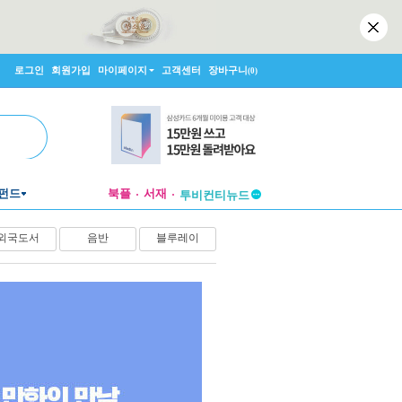
로그인
회원가입
마이페이지
고객센터
장바구니
(0)
펀드
북플
서재
투비컨티뉴드
창작플랫폼
외국도서
음반
블루레이
투비컨티뉴드