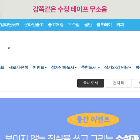
알라딘굿즈
온라인중고
중고매장
우주점
음반
블루레이
커피
서
스트
새로나온책
이벤트
정가인하도서
추천도서
작가와의 만남
북
국내도서
전자책