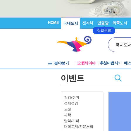
HOME
전자책
만권당
외국도서
국내도서
첫달무료
국내도
분야보기
오뒷세이아
추천마법사
베
이벤트
건강/취미
경제경영
고전
과학
달력/기타
대학교재/전문서적