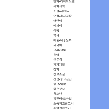
만화/라이트노벨
사회과학
소설/시/희곡
수험서/자격증
어린이
에세이
여행
역사
예술/대중문화
외국어
요리/살림
유아
인문학
자기계발
잡지
장르소설
전집/중고전집
종교/역학
좋은부모
청소년
컴퓨터/모바일
초등학교참고서
중학교참고서