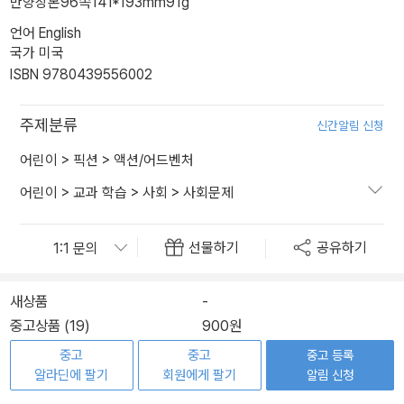
반양장본
96쪽
141*193mm
91g
언어 English
국가 미국
ISBN 9780439556002
주제분류
신간알림 신청
어린이
>
픽션
>
액션/어드벤처
어린이
>
교과 학습
>
사회
>
사회문제
선물하기
공유하기
새상품
-
중고상품 (19)
900원
중고
중고
중고 등록
알라딘에 팔기
회원에게 팔기
알림 신청