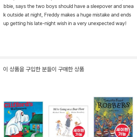
bbie, says the two boys should have a sleepover and snea
k outside at night, Freddy makes a huge mistake and ends
up getting his late-night wish in a very unexpected way!
이 상품을 구입한 분들이 구매한 상품