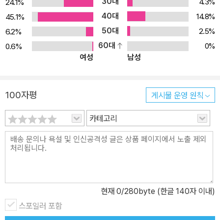
30대
4.3%
24.1%
40대
14.8%
45.1%
50대
2.5%
6.2%
60대
0%
0.6%
여성
남성
100자평
게시물 운영 원칙
카테고리
현재
0
/280byte (한글 140자 이내)
스포일러 포함