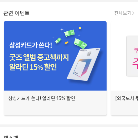
관련 이벤트
전체보기
삼성카드가 쏜다! 알라딘 15% 할인
[외국도서 쿠