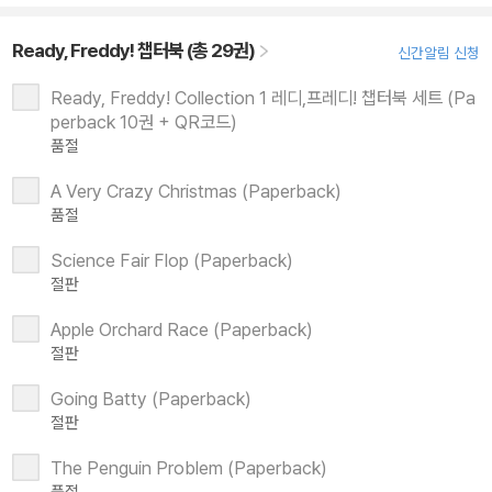
Ready, Freddy! 챕터북 (총 29권)
신간알림 신청
Ready, Freddy! Collection 1 레디,프레디! 챕터북 세트 (Pa
perback 10권 + QR코드)
품절
A Very Crazy Christmas (Paperback)
품절
Science Fair Flop (Paperback)
절판
Apple Orchard Race (Paperback)
절판
Going Batty (Paperback)
절판
The Penguin Problem (Paperback)