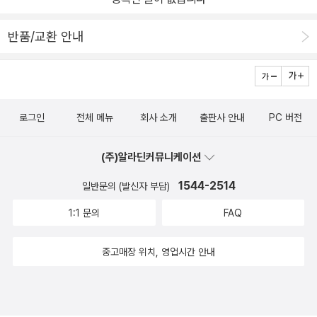
는 맞았는지 틀렸는지 이번 주는 확인을 못해봤네요~그래도 스스로
했다는 거에 ㅋ다음 주는 엄마도 같이 도전! ​​​http://blog.naver.co
반품/교환 안내
m/ohalcy/220017149570 이퍼블릭,DolphinReaders,영어품
앗이,엄마표영어,영어홈스쿨링,리더스돌핀리더스,초등리더스
로그인
전체 메뉴
회사 소개
출판사 안내
PC 버전
(주)알라딘커뮤니케이션
1544-2514
일반문의 (발신자 부담)
1:1 문의
FAQ
중고매장 위치, 영업시간 안내