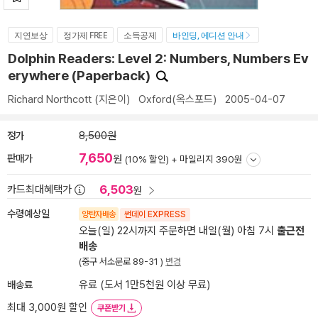
지연보상
정가제 FREE
소득공제
바인딩, 에디션 안내
Dolphin Readers: Level 2: Numbers, Numbers Ev
erywhere (Paperback)
Richard Northcott
(지은이)
Oxford(옥스포드)
2005-04-07
정가
8,500원
7,650
판매가
원
(10% 할인) +
마일리지 390원
6,503
카드최대혜택가
원
수령예상일
양탄자배송
썬데이 EXPRESS
오늘(일) 22시까지 주문하면 내일(월) 아침 7시
출근전
배송
(중구 서소문로 89-31 )
변경
배송료
유료 (도서 1만5천원 이상 무료)
최대 3,000원 할인
쿠폰받기