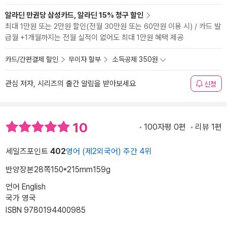
알라딘 만권당 삼성카드, 알라딘 15% 청구 할인
최대 1만원 또는 2만원 할인(전월 30만원 또는 60만원 이용 시) / 카드 발
급월 +1개월까지는 전월 실적이 없어도 최대 1만원 혜택 제공
카드/간편결제 할인
무이자 할부
소득공제 350원
관심 저자, 시리즈의 출간 알림을 받아보세요
신청
10
100자평 0편
리뷰 1편
세일즈포인트
402
영어 (제2외국어) 주간 4위
반양장본
28쪽
150*215mm
159g
언어 English
국가 영국
ISBN 9780194400985