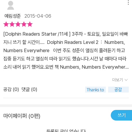
메뉴
예림성준
2015-04-06
[Dolphin Readers Starter /11세 ] 3주차 - 토요일, 일요일이 바빠
지니 쓰기 할 시간이....​​ Dolphin Readers Level 2 : Numbers,
Numbers Everywhere ​​ ​ 이번 주도 성준이 열심히 흘려듣기 하고
집중 듣기도 하고 열심히 따라 읽기도 했습니다.시간 날 때마다 따라
소리 내어 읽기 했어요.요번 책 Numbers, Numbers Everywher
e 은 숫자의 개념을 정확하게 심어 주네요.읽을 때 어떻게 읽어야 하
더보기
는지도 확실히 익힐 수 있었네요.여유롭게 토요일, 일요일에 들으면
공감 (
0
)
댓글 (0)
서 받아쓰기 하려고 계획했는데요 ㅋ토요일에는 인천대공원 장수천
으로 봉사, 산소도 다녀오고~일요일에는 그림 그리기 대회와 엄마의
약속으로 인해~~날씨가 좋아지니 미리미리 공부해야겠네요.다음 책
쓰기
마이페이퍼 (0편)
은 꼭 듣고 쓰기 해보려고요~​Picyure Dictionary​​Picyure Diction
ary는 다행히~어느 정도 습관이 잡혔는지 들으면서 써 보네요.엄마
등록된 글이 없습니다