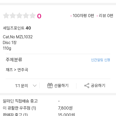
0
100자평 0편
리뷰 0편
세일즈포인트
40
Cat.No MZL1032
Disc 1장
110g
주제분류
신간알림 신청
재즈
>
연주곡
선물하기
공유하기
알라딘 직접배송 중고
-
이 광활한 우주점 (1)
7,800원
판매자 중고 (1)
15,000원