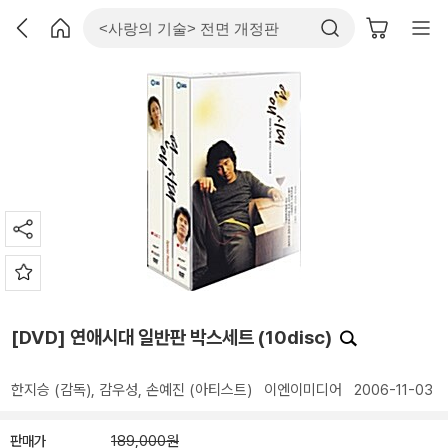
[DVD] 연애시대 일반판 박스세트 (10disc)
한지승
(감독),
감우성
,
손예진
(아티스트)
이엔이미디어
2006-11-03
판매가
189,000원