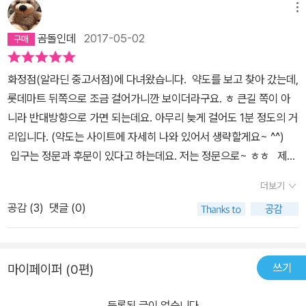
메뉴
곰돌인데
2017-05-02
화정점(알라딘 중고서점)에 다녀왔습니다. 약도를 보고 찾아 갔는데,
롯데마트 뒤쪽으로 조금 걸어가니깐 보이더라구요. ㅎ 큰길 쪽이 아
니라 반대방향으로 가면 되는데요. 아무리 늦게 걸어도 1분 정도의 거
리입니다. (약도는 사이트에 자세히 나와 있어서 생략할게요~ ^^)
입구는 정문과 후문이 있다고 하는데요. 저는 정문으로~ ㅎㅎ 제가
찍은 사진인데요... 이렇게 간판이 크게 있어서 쉽게 찾을 있습니다.
더보기
화정점 소개글 사진에 후문 사진이 있으니 참고하시구요... 참고로, 거
공감 (
3
)
댓글 (0)
기가 큰길에서 보자면, 롯데마트 - 알라딘 화정점 - 이마트... 이렇게
한 길로 연결됩니다. 그러니깐...알라딘 화정점은 이마트와 롯데마트
중간 지점인 셈이죠. 참, 저 자전거... 알라딘 홈페이지 화정점 소개글
쓰기
마이페이퍼 (0편)
에도 있던데... (위치는 살짝 다름) 아마 건물 옆 상가 분 게 아닌 가 싶
네요... ㅎㅎ (저는 누가 자전거 타고 와서 저기 세웠나 싶었는데요...
등록된 글이 없습니다