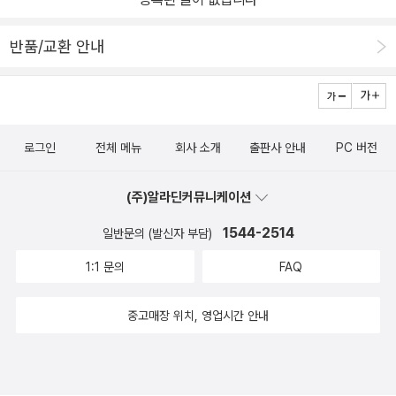
이게 화정점 소개글 보니 역시 있어서.... ㅋㅋ 중요한 건 아니니 패스
~ ㅎ) 지하 1층으로 계단을 이용해 내려가게 되어 있었습니다. 계단
반품/교환 안내
을 내려가면 이렇게 입구가 보입니다. ㅎ 저는 오점 10시쯤 갔는데
요... 사람이 없어서, 저 문 앞에서 살짝 망설였네요. ㅎ 앞에 무슨 공
사자재 같은게 있었거든요... 그래서 혹시 아직 공사중인가 싶어서...
ㅋㅋ 저 문을 통해서 들어가면, 이렇게 내부가 보입니다. 아주 넓구
로그인
전체 메뉴
회사 소개
출판사 안내
PC 버전
요~ 쾌적합니다. 책장과 책장 사이도 넓어서 찾아볼때 다른 사람과
부딪힐 염려도 없구요. 조명도 적당히 밝았고~ 실내 온도와 공기도
(주)알라딘커뮤니케이션
아주 좋았습니다. 조용하기까지 해서 흡사 도서관 온 것 같은 착각이
들 정도였습니다. ㅎㅎ 새로 오픈한 곳이라, 비치된 책이나 음반, dvd
1544-2514
일반문의 (발신자 부담)
(블루레이포함)가 별로 없으면 어쩌나 싶었는데요... 둘러보니.. 그건
1:1 문의
FAQ
그냥 기우였습니다. 위 사진 처럼, 상품 검색 컴퓨터가 3대 정도 있었
던 것 같은데요... 공간에 비해 아주 적당히 적절한 위치에 잘 배치되
중고매장 위치, 영업시간 안내
어 있었네요. 직원분들도 아주 친절하시구요~ ㅎㅎ (구매후 평가에
직원 친절로 10점 만점 드렸어요~ ^^ ) 적당히 구경하다, 제가 구입
결정한 것들은 바로~ 이겁니다. ㅎㅎ 물건을 고르면 가격만 나와있지