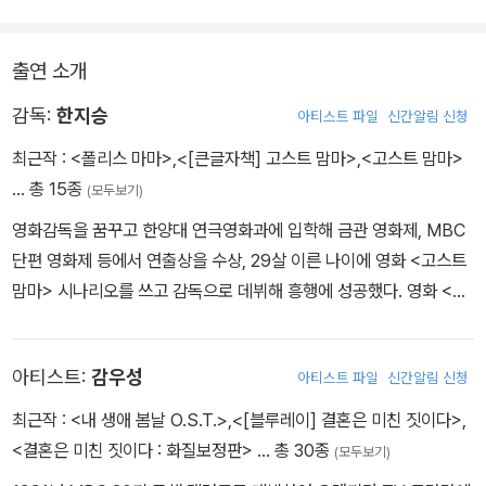
Disc 9
출연 소개
1) 이하나의 다큐 <연애시대>: Making 나레이션 - 이하나
2) <연애시대>...또 하나의 <연애시대> : 제작 발표회, 제작, 출연진
감독:
한지승
아티스트 파일
신간알림 신청
MT, 종방연
최근작 :
<폴리스 마마>
,
<[큰글자책] 고스트 맘마>
,
<고스트 맘마>
3) 이제는 말할 수 있다!! <최고의 장면들!!> : 한지승 감독, 노영심 음
… 총 15종
(모두보기)
악감독, 감우성, 손예진, 공형진, 이하나, 문정희, 서태화, 오윤아, 이
영화감독을 꿈꾸고 한양대 연극영화과에 입학해 금관 영화제, MBC
진욱
단편 영화제 등에서 연출상을 수상, 29살 이른 나이에 영화 <고스트
4) Music Video <아무리 생각해도 난 너를>,<만약에 우리>
맘마> 시나리오를 쓰고 감독으로 데뷔해 흥행에 성공했다. 영화 <재
5) <연애시대> 티저 예고편
밌는 영화> <그녀를 믿지 마세요> 등을 제작하기도 했으며, 영화 <
하루>로 대종상 감독상을 수상하고, 손예진, 감우성 주연의 드라마 <
Disc 10
아티스트:
감우성
아티스트 파일
신간알림 신청
연애시대>를 연출해 명품 드라마라는 신조어를 만드는 등 작품 활동
에 매진하다 고려대학교, 추계예술대학교에서 후학을 가르쳤다. 현재
1) 한지승 감독의 <연애시대>
최근작 :
<내 생애 봄날 O.S.T.>
,
<[블루레이] 결혼은 미친 짓이다>
,
도 <날씨가 좋으면 찾아가겠어요> 등 꾸준히 영화, 드라마 창작 작업
2) 노영심 음악감독의 <연애시대> 음악이야기
<결혼은 미친 짓이다 : 화질보정판>
… 총 30종
(모두보기)
을 병행하면서 글로 세상을 만드는 기회를 접하게 되어 새로운 꿈을
3) 소설 <연애시대> 작가 '신유희'가 들려주는 소설과 드라마 이야기