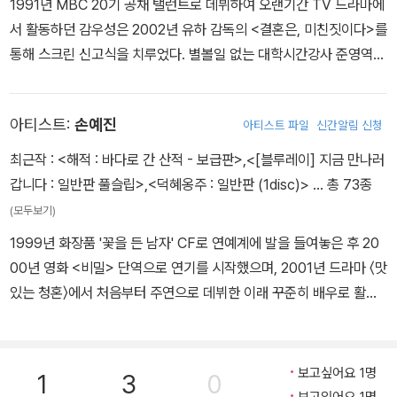
1991년 MBC 20기 공채 탤런트로 데뷔하여 오랜기간 TV 드라마에
꾸고 있다.
4) '박연선'드라마 작가의 코멘터리-또 다른 <연애시대> 이야기
서 활동하던 감우성은 2002년 유하 감독의 <결혼은, 미친짓이다>를
5) <연애시대>를 말한다 : 감우성, 손예진, 공형진, 이하나, 오윤아,
통해 스크린 신고식을 치루었다. 별볼일 없는 대학시간강사 준영역을
이진욱, 서태화, 문정희
맡은 감우성은 부드러운 미소와 다정다감한 이미지 아래 숨겨져 있는
불같은 열정을 멋지게 소화해내어 안목있는 배우라는 평을 얻게된다.
아티스트:
손예진
아티스트 파일
신간알림 신청
1년이라는 비교적 긴 기간의 휴식기를 가진 감우성의 차기작은 <거
미숲>. 갑작스러운 비행기 사고로 아내도 잃고 사회에도 잘 적응하지
최근작 :
<해적 : 바다로 간 산적 - 보급판>
,
<[블루레이] 지금 만나러
못하는 강민역을 맡은 감우성은 복잡하고 다양한 심성을 가진 캐릭터
갑니다 : 일반판 풀슬립>
,
<덕혜옹주 : 일반판 (1disc)>
… 총 73종
를 완벽하게 소화해내 평론가들로부터 호평을 얻었다. 거의 비슷한
(모두보기)
시기에 개봉한 공수창 감독의 <알포인트>에서는 베트남 전쟁의 상처
1999년 화장품 '꽃을 든 남자' CF로 연예계에 발을 들여놓은 후 20
에서 아직도 헤어나오지 못한 최태인 중위로 출연, 천의 얼굴을 가진
00년 영화 <비밀> 단역으로 연기를 시작했으며, 2001년 드라마 〈맛
배우로 평가받았다. 죽어가는 아버지를 위한 어느 가족의 통일 자작
있는 청혼〉에서 처음부터 주연으로 데뷔한 이래 꾸준히 배우로 활동
극 <간 큰 가족>에서는 짠돌이지만 아버지에 대한 효심만은 누구보
하고 있다. 영화 첫 주연작은 2002년의 <연애소설>이며, 이 영화로
다 가득한 큰 아들 명석역을 맡았다. 아줌마 파마 머리에 공중그네까
제22회 영화평론가협회상 신인여우상을 수상했고, 이듬해 〈클래식〉
지 선보인 그는 예전의 진지한 지식인의 모습에서 성공적으로 변신했
으로 청룡 영화제 인기 스타상, 대종상 신인 여우상, 백상예술대상 신
보고싶어요 1명
다는 평을 받았다. 다양한 캐릭터 변신을 거듭해온 감우성의 흡입력
1
3
0
인 여우상 등 신인상 부분을 휩쓸었다. 이후 배용준과 함께 출연한 영