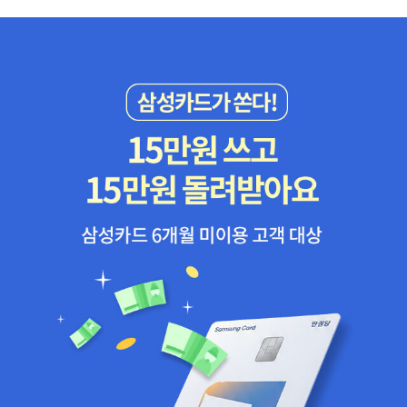
상태는 표시가 안되어 있어서요. 물품을 들고 검색대로 가서 하나하
나 상태를 검색했어요. '최상', '상', '중' 이렇게 3단계로 나뉘어지는데
요. 제가 선택한 건 최상 2개 상3개 이렇게였어요. '최상'은 거의 새거
에 가까웠구요 '상'도 약간 중고느낌이 나지만 그래도 아주 상태가 좋
았어요... 그래서 망설임 없이 구입결정!! 했어요. 이렇게 다섯개 샀어
요... 금액은 5만원 좀 안되게 나왔더라구요. 원하던 것들이었는데, 대
부분 품절되어서 중고로밖에 살 수 없는 것들이었어요. ㅎ 혹, 차를
가져가실 분들은 공영 주차장에 하면 된다고 되어 있던데요... 참고하
시구요. 아님 롯데마트에 세워도 될 거 같아요... 거긴 구매 영수증만
있으면 1시간까지는 무료고1만원 이상 사면 2시간 무료라고 하던데
요... 출차할때 거의 영수증 보자고 안하더라구요.. (요건 장담 못하니,
가급적 공영 주차장 이용하시길 권합니다~ ^^) 이상, 저의 화정점 이
용 후기였습니다. ^^