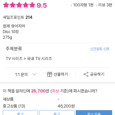
9.5
100자평 1편
리뷰 3편
세일즈포인트
214
원제 영어자막
Disc 10장
275g
주제분류
신간알림 신청
TV 시리즈
>
국내 TV 시리즈
선물하기
공유하기
이 책을 알라딘에
25,700
원 (
최상
기준)에 파시겠습니까?
새상품
-
중고상품 (13)
46,200원
중고
중고
중고 등록