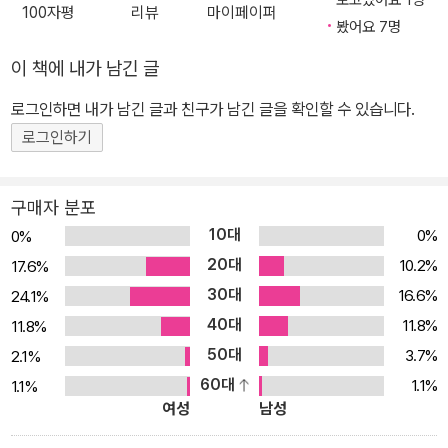
보고있어요 1명
있는 연기는 <왕의 남자>에서 그 절정을 선보인다. 이지적인 외모에
100자평
리뷰
마이페이퍼
화 <외출>을 비롯해 <내 머리 속의 지우개> <무방비 도시> <아내
봤어요 7명
뜨거운 열정을 간직한 배우 감우성은 당당한 카리스마를 지닌 천하의
가 결혼했다> 등에 출연하며 좋은 연기자로 인정받고 있다.
광대 ‘장생’에 적역이었다. <왕의 남자>를 위해 수개월에 걸친 고된
이 책에 내가 남긴 글
광대 수업을 거쳐 조선최초의 궁중광대 ‘장생’으로 다시 태어난 감우
로그인하면 내가 남긴 글과 친구가 남긴 글을 확인할 수 있습니다.
성은 영화를 기대하게 만드는 또 하나의 매력포인트로 손꼽히고 있
로그인하기
다. 다양한 캐릭터 변신을 거듭해온 감우성의 흡입력 있는 연기는 <
왕의 남자>에서 그 절정을 선보인다. 이지적인 외모에 뜨거운 열정을
간직한 배우 감우성은 당당한 카리스마를 지닌 천하의 광대 ‘장생’에
구매자 분포
적역이었다. <왕의 남자>를 위해 수개월에 걸친 고된 광대 수업을 거
10대
0%
0%
쳐 조선최초의 궁중광대 ‘장생’으로 다시 태어난 감우성은 영화를 기
20대
10.2%
17.6%
대하게 만드는 또 하나의 매력포인트로 손꼽히고 있다. 영화 <왕의
30대
16.6%
24.1%
남자>로 그는 43회 대종상 남우주연상의 영광을 거머쥐며 흥행력과
40대
11.8%
11.8%
연기력을 모두 인정 받았다.
50대
3.7%
2.1%
60대
1.1%
1.1%
여성
남성