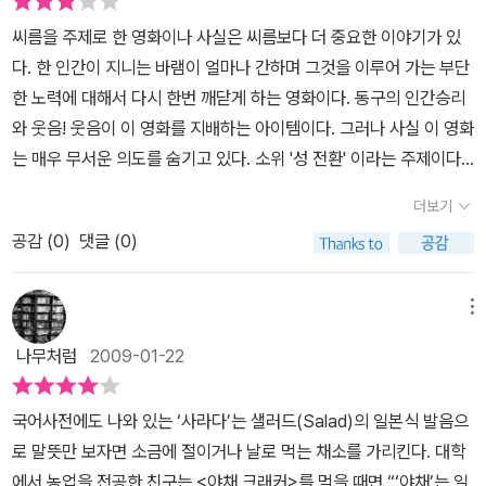
무로의 보증 수표라더니, 그 말이 실감난다오히려 백윤식이 왜 나왔
각보다 꽤 많은 분량 출연하는 초난강 - 쿠사나기 츠요시!그의 한국어
씨름을 주제로 한 영화이나 사실은 씨름보다 더 중요한 이야기가 있
는지 모르겠다존재감이 너무 없다초난강의 등장은 정말 쇼킹했다일
발음은 여전히 어색했지만 영화속에서 꽃가루와 함께 펼쳐지는 그의
다. 한 인간이 지니는 바램이 얼마나 간하며 그것을 이루어 가는 부단
본인 동성애 코드에 딱 어울린다한국말 더듬거리면서 욕 하는 거 재
느끼모션은.. 아~ 정말 웃겼었다. 특히 음악이!!! ㅋㅋ그가 영화 <일
한 노력에 대해서 다시 한번 깨닫게 하는 영화이다. 동구의 인간승리
밌었다전형적인 일본 미청년 같다 영화 속의 김윤석은 권투 하다가
본침몰>에서 진지한 모습을 선보인다고 해도. <천하장사 마돈나> 속
와 웃음! 웃음이 이 영화를 지배하는 아이템이다. 그러나 사실 이 영화
부상으로 그만둔 후 노동판을 전전하는 알콜 중독자다아내와 고등학
그의 모습을 봐버린 이상. 이제 그의 얼굴만 봐도 웃음이 나올 것 같
는 매우 무서운 의도를 숨기고 있다. 소위 '성 전환' 이라는 주제이다.
교 때 만나 동구를 가진 후 술과 폭력으로 가족을 괴롭히고 직장에서
다. ㅎㅎㅎ마지막으로. 복서의 꿈을 잃어버리고 살아가는 폐인의 모
이 내용을 숨기기 위해서 곳곳에 웃음을 집어 넣으나 동구가 꿈꾸는
도 잘린다자식들이 자기처럼 되길 원하지 않아 운동도 못 하게 하고
더보기
습을 실감나게 표현한 김윤석(드라마 <부활>에서 매번 강냉이를 들
여자가 되는 것은 결코 숨길수 없는 명제이다. 어떤 이론을 제시한다
걸핏하면 인생 똑바로 살라고 소리치고 한 발 삐끗하면 나락으로 떨
고 댕기던 천사장으로 얼굴을 익힌 분이다; ^ ^)과 고딩의 아들을 둔
공감 (
0
)
댓글 (0)
하더라도 '성전환'을 정당화 할 수 없다고 본다.도저히 용납할수 없는
어진다고 겁을 준다아마도 자기 인생에 투영해서 남을 보기 때문일
젊은 엄마지만 엄마라는 역이 아직은 살짝 어색한 이상아의 차분한
내용을 코믹과 어수룩함에 숨긴다고해서 그 내용을 숨길 수 없는 것
것이다그러나 주인공 동구는 아빠와는 달리 자신을 미워하지 않고 오
연기도 좋았다. ^ ^ 무엇보다 이 영화에서 '오동구'라는 평범치 않은
이다.
메뉴
히려 여성적인 성향을 가진 스스로를 사랑한다그게 가장 큰 차이다아
역을 완벽히 소화해 낸 류덕환을 빼놓을 수 없다!!<마리이야기>,<묻
버지는 세상에서 낙오됐다고 생각하고 자신을 학대하지만, 아들은 세
나무처럼
2009-01-22
지마 패밀리-내 나이키>,<어린신부>,<웰컴 투 동막골>을 거치면서
상을 이기는 대신 함께 살아가는 방법을 터득한다그래서 동구의 자아
탄탄히 쌓인 내공을 <천하장사 마돈나>에서 아낌없이 펼쳐 보인다.
는 매우 건전하다 하리수 같은 트렌스젠더와는 좀 다른 것 같다하리
국어사전에도 나와 있는 ‘사라다’는 샐러드(Salad)의 일본식 발음으
(내가 그를 기억한 건 <전원일기>에서 복길이 동생 '순길이'로 나왔
수는 아예 여성처럼 보이지만 동구는 성향만 여자일 뿐, 겉모습은 남
로 말뜻만 보자면 소금에 절이거나 날로 먹는 채소를 가리킨다. 대학
을 때부터였다. ^ ^;;)여자가 되고 싶은 소년 동구를 오버하지 않고 자
자다가슴이 나온 것도 살이 쪄서 그렇지 여성 호르몬 분비 때문은 아
에서 농업을 전공한 친구는 <야채 크래커>를 먹을 때면 “‘야채’는 일
연스럽게 소화해 낸 류덕환은 영화속에서 동구를 너무 귀엽고 아주