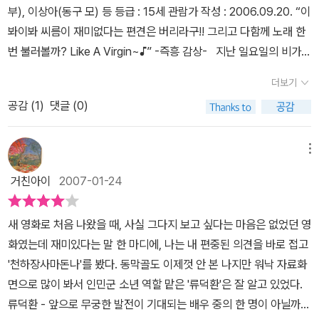
버지에게 당신과 아들의 차이를 말해주는 엄마, 그리고 무엇보다도
부), 이상아(동구 모) 등 등급 : 15세 관람가 작성 : 2006.09.20. “이
재료를 요리하는 감독의 솜씨는 훌륭하다.자칫하면 관객에게 혐오감
아들의 '다름'을 인정하고 '존중'해 주겠다고 약속한 엄마.사실 우리 사
봐이봐 씨름이 재미없다는 편견은 버리라구!! 그리고 다함께 노래 한
을 줄 수도 있는 소재이지만 영화는 설득력있게 동구의 꿈을 이야기
회에서 상당히 금기된 주제를 다루었음에도, 이토록 자연스럽게, 또
번 불러볼까? Like A Virgin~♪” -즉흥 감상- 지난 일요일의 비가
한다.꿈을 가진 자가 아름답다는 것. 바로 동구를 보면 알 수 있지 않
재미있게 이야기를 풀어나간 작품은 드문 것 같다. 작품은 해피엔딩
내리고 말았던 하루. 비록 오후의 일정은 다 접을 수밖에 없었지만 조
을까.자신의 꿈을 이루기 위해 노력하고 그런 자신을 사랑하는 동구
더보기
처럼 끝이 났지만, 동구가 끝내 여자가 되었는 지는 알 수가 없다. 클
조의 시간을 이용해 정말 즐거운 시간을 가져볼 수 있었습니다. 그것
의 모습은, 꿈을 잃고 자신을 미워하고 학대하는 동구의 아버지와 대
럽에서 한껏 차려 입고 노래를 하는 동구와, 그런 동구를 박수를 치며
공감 (
1
)
댓글 (0)
은 안면도 행으로 취소했었던 한편의 영화감상 약속을 친구가 또 보
조된다.'사람들이 행복하게 보이는거. 그거 별거 아냐. 동구야~ 정말
격려해 주는 엄마의 모습이 카메라에 잡혔을 뿐이다. 그렇지만, 그들
고 싶다고 해서 보게 된 것이었는데요. 처음 기대했던 것과는 달리 편
중요한 건.. 자기자신이 행복한 거야'라며 울면서 이야기하던 동구 어
의 노력이 여전히 진행되고 있고, 엄마의 약속이 여전히 지켜지고 있
안하고 재미있게 즐겨볼 수 있었습니다. 그럼 여자가 되고 싶다 말하
메뉴
머니의 말이 가슴에 박혔다.우리는 어떤 꿈을 꾸고 있는가. 자신을 사
음은 확인할 수 있다.충분하진 않더라도, 그 정도라면 우리는 그들의
는 통통한 소년의 이야기를 조금 소개해볼까요? 작품은 어떤 음악
랑하며 그 꿈에 다가가고 있는가?정말 행복한 사람은 자신을 사랑하
거친아이
2007-01-24
행복을 짐작하며 박수를 보낼 수 있지 않을까.얼마 전 내게 온 문자 하
을 흥얼흥얼 거리며 화장을 하고 있는 한 어린 소년의 모습으로 그 시
고 아낄줄 아는 사람이 아닐까 하는 생각이 들었다.더불어. 안전한 소
나.'영화 천하장사 마돈나 보았니? 안 보았다면 꼭 보길 바래. 정말 보
작의 문을 열게 됩니다. 그렇게 시간이 흐른 어느 날 새벽의 부둣가.
재와 이야기로 안전하게 감독으로 데뷔하는게 아니라 비대칭적인 소
새 영화로 처음 나왔을 때, 사실 그다지 보고 싶다는 마음은 없었던 영
석같은 영화거든.'그 말에 나도 200% 동의한다.
제법 많이 큰 듯한 소년이 열심히 하역잡업을 하며 땀을 흘리고 있습
재로 관객을 설득시킬 수 있는 이야기의 힘을 구현해 보고 싶었다는
화였는데 재미있다는 말 한 마디에, 나는 내 편중된 의견을 바로 접고
니다. 소년은 사실 자신의 소망을 이루기 위해 돈을 모으고 있었던 것
감독님의 기특한(^ ^;) 바람은 이루어진 것 같다. 그런 연유로 나는,
'천하장사마돈나'를 봤다. 동막골도 이제껏 안 본 나지만 워낙 자료화
이지요. 하지만 그렇게 푼돈 마냥 조금씩 모아오던 돈을 아버지의 싸
이 영화를 올해의 발견으로 꼽기에 주저하지 않는다! 무엇보다 이 영
면으로 많이 봐서 인민군 소년 역할 맡은 '류덕환'은 잘 알고 있었다.
움으로 인한 합의금으로 다 써버리게 되고, 소년은 웃는 얼굴로 꿈에
화, 너무너무 깜찍하게 웃긴다!얼마나 웃기는지 웃느라고 배가 아플
류덕환 - 앞으로 무궁한 발전이 기대되는 배우 중의 한 명이 아닐까
대한 좌절을 경험하게 됩니다. 그러던 어느 날 계속해서 장례희망을
지경이었다. ㅎㅎㅎ영화 보는 내내 여기저기서 우하하~ 웃느라고 정