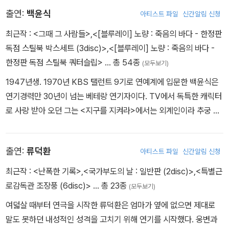
특별상, 제29회 하와이국제영화제 넷팩상(NETPAC)을 수상하며 탁
- Trailer (2:13)
출연:
백윤식
아티스트 파일
신간알림 신청
월한 연출 역량을 입증했다. 데뷔작 <천하장사 마돈나>를 통해 청룡
- Teaser Trailer (1:42)
영화상 각본상과 신인감독상을 휩쓸었으며, 이후 <신라의 달밤>, <
최근작 :
<그때 그 사람들>
,
<[블루레이] 노량 : 죽음의 바다 - 한정판
품행제로>, <아라한 장풍 대작전>과 <나의 독재자>, <백두산>에
독점 스틸북 박스세트 (3disc)>
,
<[블루레이] 노량 : 죽음의 바다 -
이르기까지 각본과 연출을 넘나들며 한국 영화계에서 다채로운 장르
한정판 독점 스틸북 쿼터슬립>
… 총 54종
(모두보기)
적 스펙트럼을 보여주고 있다.
1947년생. 1970년 KBS 탤런트 9기로 연예계에 입문한 백윤식은
연기경력만 30년이 넘는 베테랑 연기자이다. TV에서 독특한 캐릭터
로 사랑 받아 오던 그는 <지구를 지켜라>에서는 외계인이라 추궁 당
하는 강사장, <범죄의 재구성>의 사기꾼 김선생, <그때 그 사람들>
에서는 대통령을 살해하는 김부장 등 독특한 캐릭터로 절대 누구도
출연:
류덕환
아티스트 파일
신간알림 신청
해낼 수 없는 자시만의 연기의 세계를 보여주며 충무로를 깜짝 놀라
게 했다. 그는 특유의 카리스마를 자랑하며 몸을 사리지 않는 과감한
최근작 :
<난폭한 기록>
,
<국가부도의 날 : 일반판 (2disc)>
,
<특별근
연기로 관객과 평단의 열광적인 지지를 받고 있다.
로감독관 조장풍 (6disc)>
… 총 23종
(모두보기)
여덟살 때부터 연극을 시작한 류덕환은 엄마가 옆에 없으면 제대로
말도 못하던 내성적인 성격을 고치기 위해 연기를 시작했다. 웅변과