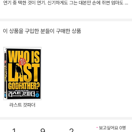
연기 중 택한 것이 연기. 신기하게도 그는 대본만 손에 쥐면 엄마도 찾
지 않았고 낯모르는 사람과도 곧잘 어울릴 수 있었다. 아직 어린 나이
지만 고비도 겪었다. 성적이 곤두박질쳐서 일년을 쉬기도 했고 자라
지 않는 키 때문에 고민도 했다. 그러나 대선배들과의 작업을 통해 나
이 상품을 구입한 분들이 구매한 상품
이를 뛰어 넘는 탁월한 연기력을 인정받으며 국민 남동생으로 사랑
받은 류덕환. <천하장사 마돈나>의 장래희망이 진짜 ‘여자’인 소년,
<우리동네>의 냉철한 살인마 등 작품마다 개성 있는 캐릭터를 소화
해왔다.
라스트 갓파더
보고싶어요 0명
1
9
2