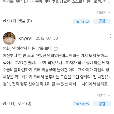
이기를 바란다. 이 새몸에 어떤 빛을 담으면 스스로 아름다울까. 한참
던에는 가본 적도 없는 광부의 아들이자 발레리나를 꿈꾸는 소년의
라~! ^ ㅂ^보고 나면 행복해지는 영화, <천하장사 마돈나>이 영화,
앓는 동안 긴바지를 꿰었고, 몸앓이가 지나간 어제오늘부터 다시 깡
더보기
가족사가 담긴 <빌리 엘리어트>를 생각나게 한다. 특히 성소수자인
나도 완전강추다!!! ^ 0^)// - film2.0 김영 기자의 평론 中- ↓제목
똥바지를 꿴다. 고흥이나 여수처럼 겨울도 포근한 고장은 한겨울에도
데다 학교에서는 학생으로, 집에서는 폭력적인 아버지의 아들로, 한
공감 (
2
)
댓글 (0)
만 들어도 코미디 같다. 마돈나가 되기 위해 천하장사를 꿈꾼다는, 줄
긴바지를 안 꿰고 맨발인 사람이 제법 있다. 겨울은 해가 짧더라도, 마
국사회를 살아가는 약자의 대표선수격인 오동구는 참 매력적인 캐릭
거리를 들어도 마찬가지다. <천하장사 마돈나>는 분명 즐겁다. 다채
녘(남녘)은 낮나절 햇볕이 꽤 폭하다. 어제까지 바람이 세차게 지나가
터다. 그의 개인사를 따뜻하면서도 사회적 긴장감을 놓지 않고 그렸
로운 캐릭터와 반짝이는 대사가 가득하고, 처음부터 끝까지 웃게 만
면서 하늘이 새파랗다. 비는 씻기고 바람은 턴다. 《빌리 엘리어트》를
kinye91
2012-07-30
메뉴
다는 점에서 감독의 의욕만큼은 한국판 <빌리 엘리어트>라 할 만하
든다. 그러나 코미디라는 틀에 갇히기에 이 영화의 포부는 크다. 씨름
새로 읽었다. 아직 판이 안 끊겨 고맙다. ‘프로메테우스’에서 숱한 책
영화, '천하장사 마돈나'를 보다
다. 다만 솜씨가 썩 좋지만은 않아 <으라차차 스모부>처럼 산뜻, 발
문외한에서 천하장사가 되기까지의 역경을 그리는 스포츠영화인 동
이 자취를 감추었으나, 이 책하고 《창가의 토토》하고 《수잔 서랜던》
예전부터 한 번 보고 싶었던 영화였는데... 영화관 가서 보지 못하고,
랄하지도 <빌리 엘리어트>만큼의 뭉클, 감격적이지도 않은 어정쩡함
시에, 아들을 이해하지 못하는 아버지와 빚은 갈등을 축으로 진행되
하고 《앨리노어 마르크스》하고 《체르노빌의 아이들》도 아직 새책으
집에서 DVD를 빌려서 보게 되었으니... 여자가 되고 싶어 하는 남자.
이 흠이다. 그러나 영화를 보고 나오면서 나는 ‘사라다’를 대하듯 이
는 가족영화이며, 꿈을 이뤄가는 청춘의 과정을 담은 청춘물이고, 모
로 남았구나. 삶을 바꾸는 빛은 언제나 사랑이라고 하는 줄거리를 들
수술비를 마련하기 위해 씨름부에 들어간 아이. 그 아이가 자신의 정
영화의 어정쩡함을 좋아하기로 했다. 어쩌면 주인공이 석류를 좋아하
든 위기를 뚫고 미션을 완수하는 모험담이기도 하다. 이 모든 것을 한
려주는 여러 가지 책이다. 우리가 이러한 책에 눈길을 두고 손길을 뻗
체성을 확보해가기 위해서 분투하는 모습을 그린 영화다. 집 나간(?)
는 미녀보다는 애니메이션계의 외모지상주의에 한 칼을 날렸던 <슈
그릇에 담으면서도 소외된 이들에 대한 애정까지 버무린다. <천하장
으면서 마음길을 가다듬는다면, 나라길도 마을길도 살림길도 새롭게
엄마, 전직 권투 선수인 마초라 할 수 있는 아빠 그 사이에서 남자로
렉>의 피오나 공주 몸매를 닮아서일지도 모른다. “뭐가 되고 싶은 것
사 마돈나>는 놀랍다. 참! 위의 마지막 단체사진에서. 오른쪽 중간쯤
빛날 테지. 곰곰이 보면 우리나라 보임꽃 〈천하장사 마돈나〉는 〈빌리
태어났지만 여자가 되고 싶어하는, 남자의 일보다는 여자의 일을 더
이 아니라 그냥 살고 싶다.”는 우리의 호프(hope) 오동구는 버무려
에 보면 교복을 입은 두 남학생이 보인다.그들은 영화속에서 동구를
엘리어트〉를 꽤 닮았구나 싶다. 아이 마음도, 아이가 살아가는 마을
더보기
좋아하는 아이가, 엄마에게 자신의 성정체성을 인정받고, 아버지에게
져 제각각 달콤한 사라다의 참 맛을 알고 있을까?- 2006년 10월 씀
괴롭히는 쌍둥이 형제인데. 영화 속 그들의 이름은, 감독님의 이름을
도, 두 보임꽃은 사랑스레 담아내었다.ㅅㄴㄹ※ 글쓴이숲노래(최종
공감 (
1
)
댓글 (0)
도 확실하게 말하는 그러한 영화. 가볍다고 할 수 없는 주제를 그리 무
따서 '이해영, 이해준'이라고.. ㅎㅎㅎ
규) : 우리말꽃(국어사전)을 씁니다. “말꽃 짓는 책숲, 숲노래”라는 이
겁지 않게 표현해 낸 영화여서 여러 가지로 생각할 거리가 많았다. 다