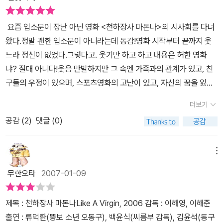
을 모은다. 고등학교 1학년생이 200만원의 돈을 알바로 벌었다면 오
스쿨 오브 락> 이래 최대의 카타르시스를 안겨 준다.성장이란 무엇일
죽이나 애를 썼을까.그렇지만 그런 노력들은 아버지가 사고를 치는
까?어떤 영화는 현실 그대로 비루하게 표현하기도 하고, 어떤 영화는
요즘 입소문이 장난 아닌 영화 <천하장사 마돈나>의 시사회를 다녀
바람에 단숨에 물거품이 되고 만다. 권투선수였던 아버지는 부상으
말도 안 되게 포장하기도 하지만, 이렇게 '마돈나'처럼 '있는 그대로를
왔다.정말 괜한 입소문이 아니라는데 동감!영화 시작부터 끝까지 웃
로 선수 생활을 그만두어야 했고, 중장비 기사로 일을 하지만 뒤틀리
인정' 하는 것이 바로 성장이 아닐까라는 생각도 해 본다. 마지막으로
느라 정신이 없었다.그렇다고. 웃기만 하고 하고 내용은 허한 영화
는 일이 있으면 앞뒤 안 가리고 주먹부터 날아간다. 사장을 때려서 고
감독!물론 시나리오 작가로서는 상당히 주목을 받아 왔지만그래도 연
냐? 절대 아니다!웃음 만발하지만 그 속엔 가족과의 관계가 있고, 친
소를 당하고, 동구는 자신이 모은 돈으로 합의금을 지불해야 했다. 엄
출 입봉작인데 (서플에 보면 상당히 아쉬워하고, 연출과 시나리오작
구들의 우정이 있으며, 스포츠영화의 고난이 있고, 자신의 꿈을 잃지
마는 폭력을 쓰는 아버지를 피해 집을 나가서 서울에서 혼자 살고 있
가의 차이에 대해서 얘기도 하지만)과욕을 부리지도 않고, 그렇다고
않는 당당한 동구의 성장기가 있다.웃음과 감동과 신선함까지. 아주
고, 동생은 점점 아버지의 성격을 닮아간다. 그 와중에도 '사랑'을 키
더보기
너무 수줍어하지도 않으면서쎈 데뷔작을 만들어냈다.'딱 그만큼'을 외
잘 만든 영화 한 편이 이제 곧 개봉대기중이다! ^ 0^ <천하장사 마돈
워가며 꿈을 접지 않는 동구. 그런 동구에게 기사회생의 길을 열어준
칠 수 있는 감독들이라는 생각이 든다.멋지다!
공감 (
2
)
댓글 (0)
나>라는 범상치 않은 제목처럼 이 영화의 내용 또한 평범치 않다.이
것은 '씨름'이다. 순전히 장학금 500만원이 탐나서 시작한 거였지만
영화의 주인공 동구는 평범한 외모를 가진 뚱보소년이지만 그의 꿈
은근슬쩍 이름부터 재능있다는 동구를 알아본 씨름부 감독님(백윤
은 바로 여자가 되는 것!그 꿈을 위해 동구는 장학금 500만원이 걸린
메뉴
식). 그리고 씨름부 선배들... 동구의 단짝 친구 등등은 이 작품에서 제
씨름을 하게 된다.마돈나가 되기 위해 천하장사가 되려는 뚱보 소년,
대로 코믹한 부분을 담당하지만 은연중 진지한 메시지를 전달할 수도
무한오타
2007-01-09
여자가 되고 싶은 소년이, 여자가 되기 위해 가장 남성적인 스포츠 중
있게 해 준다.잿밥에 더 관심 있었던 동구가 더 진지하게 씨름에 집중
의 하나인 씨름을 하게 된다는 이 아이러니한 상황은 이야기를 진행
하게 되는 것, 늘 라이벌에게 지기만 했던 최고참 선배가 기어이 라이
제목 : 천하장사 마돈나Like A Virgin, 2006 감독 : 이해영, 이해준
시켜가는 내내 관객들에게 웃음을 안겨 준다.그러나 그 상황에 웃을
벌을 꺾어가는 과정, 아들을 인정할 수 없는 아버지의 몸부림, 그런 아
출연 : 류덕환(뚱보 소년 오동구), 백윤식(씨름부 감독), 김윤석(동구
지언정 그의 꿈을 비웃을 수는 없다.조심스런 소재를 다루고 있지만