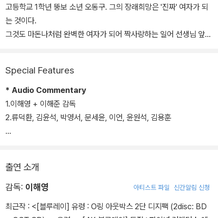
고등학교 1학년 뚱보 소년 오동구. 그의 장래희망은 '진짜' 여자가 되
는 것이다.
그것도 마돈나처럼 완벽한 여자가 되어 짝사랑하는 일어 선생님 앞에
당당히 서는 것!
Special Features
뒤집기 한 판이면, 여자가 될 수 있다?!
여자가 되려면 수술비가 필요하고, 가진 거라곤 엄청나게 센 힘 하나
* Audio Commentary
뿐인 동구에겐 딱 500만원이 부족하다. 그런 어느 날 날아든 낭보!
1.이해영 + 이해준 감독
'인천시 배 고등부 씨름대회' 우승자 장학금이 500만원.
2.류덕환, 김윤석, 박영서, 문세윤, 이언, 윤원석, 김용훈
뒤집기 한판이면 마침내 여자가 될 수 있다!
하지만 동구는 죽을 맛이다. 하필, 남학생들과 웃통 벗고 맨 살 부대껴
* 셔플먼트
야 하는 씨름이라니!
1. 작가, 감독이 되다
출연 소개
마돈나가 되기 위해, 천하장사부터 되어야 하는 오동구의 '여자가 되
는 길'은 험하고 아찔하기만 한데…
2. 감독, 시나리오 속 캐릭터를 만나다
감독:
이해영
아티스트 파일
신간알림 신청
- 류덕환, 동구가 되다
최근작 :
<[블루레이] 유령 : O링 아웃박스 2단 디지팩 (2disc: BD
- 캐릭터, 배우를 통해 구현되다