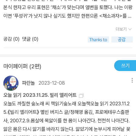
닌 것 같다오히려 동구는 씨름하기게 적합한 체격을 지녔다결국 마지
본식 한자고 우리 표현은 ‘채소’가 맞는다며 열변을 토했다. 나는 이왕
사랑스럽게 표현해냈다. 또한 동구가 아픔과 좌절을 딛고 다시 용기
막에는 마돈나처럼 여장을 하고 노래를 부르지만, 동구의 성정체성은
이면 ‘푸성귀’가 낫지 않나 싶기도 했지만 한편으론 <채소과자>를 선
와 꿈을 가지는 심리적인 부분까지 어린 배우답지 않게 훌륭히 표현
남자인 것 같다아마도 취향의 문제가 아닐까 싶다 동구의 엄마는 고
뜻 집어들 아이들이 상상되지 않았다. 말은 곧 인격이라 믿는 사람들
해 낸다. 그리하여. 류덕환이 표현하는 춤을 추는 동구, 씨름을 하는
더보기
등학교 때 동구 아빠를 만나 가출한 후 동구를 낳았지만 결국 가정을
이 많아서인지 유식한 척, 격 있어 보이는 말투는 쉽게 입에 오르내린
동구, 여자옷을 입고 행복해 하는 동구 모두 너무너무 사랑스러웠다.
버리고 뛰쳐나간다왜 사랑의 끝은 이렇게 끔찍한 걸까?동화 속의 왕
공감 (
0
)
댓글 (0)
다. 외래의 것이나 새것이 신선한 만큼 세련된 듯 보이고, 옛것은
^ -^ 영화 속에 재미있는 장면이 너무너무 많지만. 바로 이 장면.티코
자님과 공주님은 영원히 행복하게 잘 살았다는데, 현실에서 사랑의
‘촌’스럽기 마련이어서 ‘신토불이’ 언어가 열세에 몰리는 일은 다반사
속에 덩치4명이 들어가다보니 다리에 쥐가 나고 결리는둥 정말 고생
끝은 대부분 어처구니 없이 끝나고 만다사랑에 대한 환상이 너무 큰
다. 해서 푸성귀가 채소에게, 채소가 야채에게 그랬듯 요즘은 ‘샐러
이 많았다고. ^ ^;;근데... 볼때는 정말 웃겼는뎅;; ^ ^;;; (사실. 그 덩치
걸까?아니면 원래 사랑이란 감정이 별 게 아닌 걸까?그렇지만 엄마
쓰기
마이페이퍼 (2편)
드’가 대세다. 하지만 동서양의 틈바구니에서 식민지 경험이 살짝 낀
들이 티코에 다 구겨탈 수 있었다는게 기적이긴 하다;; ^ ^;;)참!운전석
는 동구의 여성적 취향을 인정해 주고 그것을 불행하게 생각하지 않
우리에게 ‘사라다’는 참 독특한 존재다. 제아무리 왜색이라지만 사라
앞에 앉아있는 착한 몸매(ㅎㅎ)의 소유자 이언.씨름부 주장으로 나오
는다그런 건전한 자세가 참 마음에 든다 동구가 뒤집기 한 판으로 승
파란놀
2023-12-08
메뉴
다는 아직도 양배추와 과일, 거기에 견과류까지 곁들여 마요네즈로
는 그는 경기장면에서도 꽤 고난도의 기술을 선보이는데.알고보니 고
부를 가릴 때 참 멋있었다씨름도 흥미진진한 스포츠인데 오늘날 비인
마무리한 우리 요리이자 안주의 한 종목으로 술집 메뉴판을 굳건히
등부 씨름대회 금메달 수상자라는 이력을 갖고 있는 모델이라고! ^
오늘 읽기 2023.11.25. 빌리 엘리어트
기 종목으로 전락해 참 안타깝다비인기 스포츠를 소재로 영화를 만든
지키고 있다. 격도 좋고 계통이나 역사도 중요하지만 역시 ‘사라다’는
^ 쉽지 않은 이야기를 설득력있게 풀어간, 장하고 웃긴 영화~ <천하
오늘도 까칠한 숲노래 씨 책읽기숲노래 오늘책오늘 읽기 2023.11.2
점도 참신해서 좋다으랏차차 스모부를 보는 기분이었다류덕환의 앞
사라다라고 해야지, 호프집에 앉아 ‘샐러드’라고 하면 밥맛이 되기 십
장사 마돈나>자신의 꿈을 향해 밝고 건강하게 살아가는 우리 주변의
5.《빌리 엘리어트》 멜빈 버지스 글/정해영 옮김, 프로메테우스출판
으로의 행보가 주목된다
상이다. 한 판 뒤집기로 여자가 되려는 청소년/녀 오동구의 성장영화
사람들을 통해 다시 한 번 우리의 삶을 돌아보게 하는 영화가 아닌가
사, 2007.2.9.몸살에 목앓이를 한 몸이 나아간다. 천천히 나아간다.
<천하장사 마돈나>는 소재나 배경은 일본 영화 <으라차차 스모부>
한다.열렬한 시사회 반응만큼이나 입소문도 장난이 아니다.그런데.
앓은 몸은 다시 앓기를 바라지 않는다. 앓았기에 눈부시게 피어날 꽃
와 엇비슷하고, 스토리 진행은 탄광노동자들의 파업 한 복판에서 런
분명 이유있는 입소문이니. 그 입소문 믿고 극장 나들이 한 번 해 보시