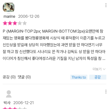
괜찮은데 ^^
만 한 번 더 보고 싶어지는군요. 특히 영화의 마지막 부분과 곳곳에 숨
무러져아직은 거북스런 소재를 잘 요리한 것 같다. '나는 뭐가 되고 싶
고개를 끄덕끄덕~ !시도때도 없이 두루마리를 들고 화장실에 사시
메뉴
어서 감동을 주던 장면들이 참 인상적이었다고만 살짝 알려드리겠습
은게 아니라 그냥 살고 싶은거야''이 쿵쾅쿵쾅 뛰는 것이 바로 행복이
는 씨름감독님, 씨름엔 소질없지만 인간성은 좋은 씨름부의 덩치 3인
marine
2006-12-26
니다(웃음) 그럼 마지막으로 스스로에게 하는 질문들 중 하나를 남
야'는 대사가 인상적이었던 영화
방, 시도때도 없이 바뀌는 장래희망으로 우리를 웃겨주는 동구의 단
기며 이번 감상기록을 마쳐볼까 합니다. “우리는 불가능을 교육받지
짝친구 종만이, 그리고 초난강의 특별출연이 빛나는 일어선생님까
P {MARGIN-TOP:2px; MARGIN-BOTTOM:2px}오랜만에 참
않았던가?” Ps. 그러고 보니 씨름부 감독으로 연기하신 백윤식 님은
지.. 각각의 캐릭터가 사랑스럽지 않은 캐릭터가 없다. ^ ^비교적 적은
재밌는 영화를 봤다청룡영화제 시상식 때 류덕환이 이준기를 누르고
최근 들어 정체불명의 스승님 비슷한 모습으로 여기저기 나오시는 것
분량이지만 흔쾌히 출연하셨다는 우리의 백선생, 백윤식 선생.반백수
신인상을 받길래 상당히 의아했었는데 과연 받을 만 하다연기 너무
같더군요. 그리고 초난강 씨 오랜만에 뵙겠습니다(웃음) [아.자모
같지만 동구의 재능을 꿰뚫어 보고 키워준 씨름감독은 백윤식의 카리
잘 하고 참 신선했다또 시나리오 쓴 작가나 감독도 상 받을 만 하다아
네] A.ZaMoNe's 무한오타 with 얼음의신
스마와 무게감으로 더욱 빛을 발한다. 특히 그의 특이한 억양은 정말
이디어가 참신해서 좋다여성스러운 기질을 지닌 남자의 특성을 참 잘
웃겼다는.. ^ ^각각의 성격이 너무나 뚜렷한 덩치 3인방 - 문세윤, 김
표현했다이준기 같은 꽃미남이 아니라서 더 현실적이고 정이 간다그
용훈, 윤원석. 그들이 있었기에 씨름부가 즐거웠다! ㅎㅎ덩치는 거대
더보기
리고 류덕환 너무 귀엽다영화 도중에 체중 재는 장면이 나왔는데 정
하지만 어찌나 귀여운지. 그들이 행동 하나하나에 웃지 않고 못 견디
공감 (
0
)
댓글 (0)
말 80kg일까?60kg 대 정도일 것 같던데그 외 배우들도 모두 굿 캐
리라~출렁출렁 뱃살까지 귀엽게 보일 정도였으니. ^ ^여자가 되고 싶
스팅이었다특히 오랜만에 이상아를 봐서 정말 반가웠다결혼과 이혼
다는 친구의 범상찮은 소원을 그저 담담히 들어주고 있는 그대로 인
의 반복으로 주가가 많이 떨어졌는데도 여전히 영화 속에서 예쁘게
메뉴
정해주는 마음넓은 동구의 단짝친구 종만 - 박영서.영화의 중간중간
나온다결혼 생활만 원만했어도 연기 계속 했을텐데 아쉽다옛날에는
나타나는 그의 변신은 우리를 더욱 즐겁게 한다.오늘은 그의 꿈이 또
박사
2006-12-21
심은하와 같이 나올 정도였는데 말이다김윤석도 정말 연기 잘 한다충
무엇으로 변할까~ 사뭇 궁금해지는 시츄에이숀~ ㅎㅎㅎ그리고!!!생