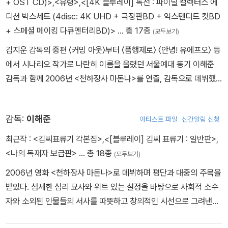
+ OST CD)>
,
<유령>
,
<[4K 블루레이] 독전 : 파이널 컬렉터스 에
디션 박스세트 (4disc: 4K UHD + 극장판BD + 익스텐디드 컷BD
3. 천하장사마돈나 촬영현장
+ 스페셜 메이킹 다큐멘터리BD)>
… 총 17종
(모두보기)
김지운 감독의 중편 〈커밍 아웃〉부터 〈품행제로〉 〈안녕! 유에프오〉 등
4. 해설
에서 시나리오 작가로 나란히 이름을 올렸던 서울예대 동기 이해준
- 공간 -음악 -시각효과 -씨름 결승전
감독과 함께 2006년 <천하장사 마돈나>를 연출, 감독으로 데뷔했
다.
5. 대담
- 작가출신 감독의 영화 만들기 : 김대우 감독과의 대담
감독:
이해준
아티스트 파일
신간알림 신청
- 관객과의 대화
최근작 :
<김씨표류기 각본집>
,
<[블루레이] 김씨 표류기 : 일반판>
,
6. 트렌스젠더 김비의 이야기
<나의 독재자 보급판>
… 총 18종
(모두보기)
2006년 영화 <천하장사 마돈나>로 데뷔하며 평단과 대중의 주목을
7. Deleted & alternate Scenes
받았다. 섬세한 심리 묘사와 위트 있는 설정을 바탕으로 사회적 소수
- Commentary : 이해영 + 이해준 감독
자와 소외된 인물들의 서사를 따뜻하고 창의적인 시선으로 그려낸다.
대표작 <김씨표류기>로 제17회 춘사국제영화제 각본상 및 심사위원
8. Promotion