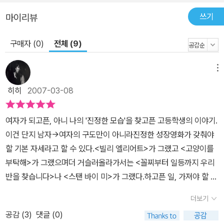
쓰기
마이리뷰
구매자 (0)
전체 (9)
메뉴
히히
2007-03-08
여자가 되고픈, 아니 나의 '진정한 모습'을 찾고픈 고등학생의 이야기.
이건 단지 남자->여자의 구도만이 아니라진정한 성장영화가 갖춰야
할 기본 자세라고 할 수 있다.<빌리 엘리어트>가 그랬고 <고양이를
부탁해>가 그랬으며더 거슬러올라가서는 <꼴찌부터 일등까지 우리
반을 찾습니다>나 <스탠 바이 미>가 그랬다.하고픈 일, 가져야 할 무
엇을 통해서도그 시기의 방황을 묘사하면서도혹은 우연한 사건에 휘
더보기
말리는 과정을 통해서도성장의 의미를 보여 줄 수 있다.<천하장사 마
공감 (
3
)
댓글 (0)
돈나>는 그런 의미에서 참 많은 미덕을 가지고 있는 영화다.우선 류