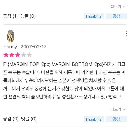
싶다. 나 혼자 그렇게 꼽았다. 연기도 잘하고 또 동구 아빠로 나오는
바꾸던 단짝 친구를 통해 ‘씨름’을 알게 되고, 장학금과 뒤집기 한판의
더보기
신이 없다. 피식~ 웃긴게 아니라 푸하하~~~하고 박장대소하는 웃음
김윤석이라는 배우도 연기가 좋아서 기억에 남았다. 얼굴은 아는데
희망에 자신의 소망을 다시금 꿈꾸게 되는데……. 다소 엉뚱할 수도
이다. 그래서 보고 나면 스트레스가 확~ 풀린다!<동갑내기 과외하기
공감 (
1
)
댓글 (0)
이름을 몰랐다는.몸은 남자지만 마음은 여자. 진짜 여자가 되기 위해
있는 위험한 꿈을 꾸는 고등학교 1학년의 소년 오동구. 하지만 단지
>와 <말아톤>, <웰컴 투 동막골> 그리고 <달콤,살벌한 연인> 이후
서는 수술비 500만원이 필요하다. 힘들게 알바로 모은 돈은 잘난 아
장례희망차원의 문제가 아니라 ‘살기위해’서라 고함치는 모습에서 저
로 꽤나 오랫만에 실컷 웃어본 영화가 아니었나 싶다.무엇보다 이 영
버지를 둔 덕에 합의금으로 들어가고. 힘들게 모은 돈은 날라갔지만,
메뉴
는 ‘반성’할 것을 다짐하게 되었습니다. 일단 적어보자면 ‘나는 나 자
화에서 보여주는 웃음의 미덕은 '건강'하다는 거다.그동안 많은 영화
여자가 되기 위한 마음은 여전하다. 때마침 ‘인천시 배 고등부 씨름대
신의 꿈을 위해서 무엇 하나 희생할 각오를 하고 있는가?’ 등의 문제
sunny
2007-02-17
에서 욕설과 가학으로 인한 억지웃음을 많이 만들어냈다.예전 <두사
회’ 우승자 장학금이 500만원. 딱 떨어지잖아! 씨름해야지,뭐...대사
이군요. 이번 작품을 보기 전까지는 ‘성전환’이니, 또 그것을 통한
부일체>의 경우 많은 부분에서 웃었지만, 정웅인이 거의 습관적으로
중, 뭐가 되고 싶은 게 아니라 그냥 살고 싶다는. 동구의 말이 가슴에
‘가정 파괴’니 등의 이슈를 통해 부정적 이미지가 시야를 막고 있었다
P {MARGIN-TOP: 2px; MARGIN-BOTTOM: 2px}여자가 되고
정택상의 머리를 때리는 부분에 질려(그런 가학성은 정말 싫다;; ㅡ.,
와 닿았다. 성 정체성이라는 걸로 마음고생하는 사람들도 많이 힘들
보니 그다지 끌리지 않았었습니다. 하지만 좋은 친구를 뒀더니 보고
픈 동구는 수술비(?) 마련을 위해 씨름부에 가입한다.과연 동구는 씨
ㅡ;;) 극장문을 나서자마자 아주아주~ 짜증나는 영화로 남은 기억이
겠다는 생각도 들고, 아무튼 영화는 새로운 재미를 주었다. 단순히 재
싶은 것만 보는 저의 편식형 작품 감상 방식에 잡식할 것이 하나 둘씩
름대회에서 우승하여사랑하는 일본어 선생님을 차지할 수 있을
있다. 그런 웃음은 웃기지만 왠지 서글프다.반면. <천하장사 마돈나>
미라고만 말하기에는 아쉽지만 말이다. 이런 식의 성장영화 좋다! 동
생기는군요. 그렇게 이번 작품은 한번 즘은 볼만한 좋은 작품이라는
까... 이제 우리도 동성애 문제가 낯설지 않게 되었다.아직 그들에 대
에는 그런 서글픔이 없다.그래서 이런 건강하고 착한 웃음을 뿌려주
구도 좋았지만, 동구와 함께 등장하는 여러 조연진들의 합이 좋았다.
생각을 가지게 했습니다. 집나간 엄마, 술에 절어 사는 전직 권투선
한 편견의 벽이 높지만하리수 등 성전환자도 생겨나고 있고법적으로
는 이 영화가 나는 너무 좋다!참. 감독님이 인터뷰에서 기존의 웃음과
초난강이 나와서 웃겼다. 의외의 인물이라서. 역할이 어울려서 웃겼
수 아빠, 그런 아빠를 점점 닮아가는 동생 그 모든 것을 뒤집기 한판으
도 성별을 바꿔 줄 정도로 인식의 전환과정에 있다.영화에서도 이미
는 코드가 좀 달라 조금 썰렁하게 느낄지도 모른다고 걱정하셨는데 .
다는. 처음 영화를 마주했을 때는 막연히 땡기는 게 없다고 안 봐도 괜
더보기
로 해결할 수 있을 것인가? 어떻게 보면 인생역전의 코드가 숨겨진
동성애 문제는 낯선 소재가 아니다.하지만 이 영화만큼 따뜻하고 유
오~ no! 전혀 그렇지 않았다는! 오히려 사람들이 모두 뒤집히는 유쾌
찮을 것 같았는데, 보고 나니깐 늦게나마 보기를 잘했다는 생각이 들
듯도 하지만, 글쎄요. 어차피 길어봐야 80년 더 살까 하는 인생 즐거
공감 (
0
)
댓글 (0)
쾌하게 그린 영화는 없던 것 같다.일본 영화 '으랏차차 스모부'를 연상
한 웃음천국이었다면서~ ㅎㅎㅎ 영화속에 나오는 각각의 캐릭터도
정도로 영화는 재미있다. 스토리도 재밌고 연기도 좋은 영화였다. 음.
운 기분으로 살아봤으면 하는 바램뿐입니다. 아아. 친구도 그랬다지
시키는 코믹함에다동구와 동구의 부모간의 가슴 찡한 이야기가 잘 버
너무 잼났는데.캐릭터에 신경을 많이 쓰셨다는 감독님의 말씀에 나도