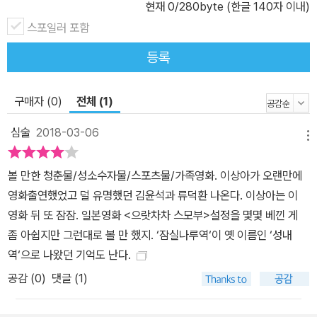
현재
0
/280byte (한글 140자 이내)
스포일러 포함
등록
구매자 (0)
전체 (1)
심술
2018-03-06
메뉴
볼 만한 청춘물/성소수자물/스포츠물/가족영화. 이상아가 오랜만에
영화출연했었고 덜 유명했던 김윤석과 류덕환 나온다. 이상아는 이
영화 뒤 또 잠잠. 일본영화 <으랏차차 스모부>설정을 몇몇 베낀 게
좀 아쉽지만 그런대로 볼 만 했지. ‘잠실나루역‘이 옛 이름인 ‘성내
역‘으로 나왔던 기억도 난다.
공감 (
0
)
댓글 (1)