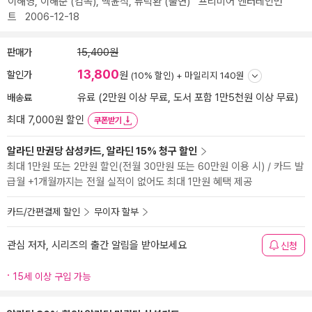
이해영
,
이해준
(감독),
백윤식
,
류덕환
(출연)
프리미어 엔터테인먼
트
2006-12-18
판매가
15,400원
13,800
할인가
원
(10% 할인) +
마일리지 140원
배송료
유료 (2만원 이상 무료, 도서 포함 1만5천원 이상 무료)
최대 7,000원 할인
쿠폰받기
알라딘 만권당 삼성카드, 알라딘 15% 청구 할인
최대 1만원 또는 2만원 할인(전월 30만원 또는 60만원 이용 시) / 카드 발
급월 +1개월까지는 전월 실적이 없어도 최대 1만원 혜택 제공
카드/간편결제 할인
무이자 할부
관심 저자, 시리즈의 출간 알림을 받아보세요
신청
15세 이상 구입 가능