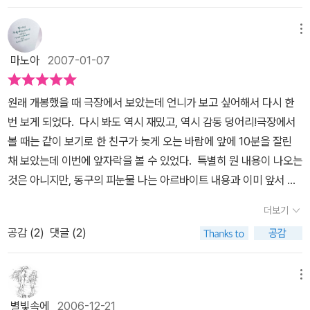
덕환, 김윤석, 백윤식이라는 주연급들을 비롯해 씨름부원들, 엉성한
친구들까지 그 어느 캐릭터도 죽어 있지 않고, 이를 연기한 배우 역시
메뉴
딱 그만큼이다. 여기서 캐릭터가 죽어 있지 않다 함은, 누구도 혼자 튀
마노아
2007-01-07
지 않으며, 어떤 장면에서도 캐릭터들은 그냥 의미 없이 서 있지 않고,
각각의 역할을 갖고 있다. 마치 만화에서 고심해서 컷과 컷 속에 인물
원래 개봉했을 때 극장에서 보았는데 언니가 보고 싶어해서 다시 한
과 배경을 배치하듯이 말이다. 특히 씨름부원들과 엉성한 친구는 놀
번 보게 되었다. 다시 봐도 역시 재밌고, 역시 감동 덩어리!극장에서
랍도록 잘 계산되어 배치되었다고 할 수 있다. 그리고 배우들은 그만
볼 때는 같이 보기로 한 친구가 늦게 오는 바람에 앞에 10분을 잘린
큼을 잘 소화해 내고 있다.또한 불행한 가족과 나만의 소원, 이라는 아
채 보았는데 이번에 앞자락을 볼 수 있었다. 특별히 뭔 내용이 나오는
주 닳고 닳은 도식에도 불구하고, 살아 있는 캐릭터로 인해서 식상하
것은 아니지만, 동구의 피눈물 나는 아르바이트 내용과 이미 앞서 천
지 않게 표현됐다.가장 문제적인 캐릭터라고 할 수 있는 동구 아버지
하장사임을 알아볼 수 있게 하는 부분을 볼 수 있었다.주인공 동구는
의 경우, 무척 나쁜 놈이지만 마지막에서 가서 괜히 눈물짜게 자기의
더보기
남자의 성으로 태어났지만 여자가 되고 싶어한다. 아니, 자신의 성 정
위치를 찾아가거나 하지 않는다. 그저 다시 돌아갈 뿐이다. 이 사람도
공감 (
2
)
댓글 (2)
체성을 '여자'라고 인식하고 있다.어릴 적부터 흥얼거리던 마돈나의
나름 사연이 많은 놈이야, 라고 해석할 수 있는 부분이 없지 않지만,
노래는, 동구가 닮고 싶고 되고 싶어하는 여성의 노래지, 남성의 눈으
제발 좀 믿어 줘라고 끝까지 물고늘어지지는 않는다.그리고, 동구가
로 마돈나를 좋아한 것은 아니었다.500만원이면 여자가 될 수 있다
메뉴
자신의 꿈을 찾아 가는 과정 역시, 딱히 긍부정을 하지 않는다. 오히려
고 믿은 것은 어떤 근거에서였는지 모르겠지만, 동구는 악착같이 돈
자연스럽게 마지막 장면에 짧은 콘서트 장면을 넣음으로써 정말로 <
별빛속에
2006-12-21