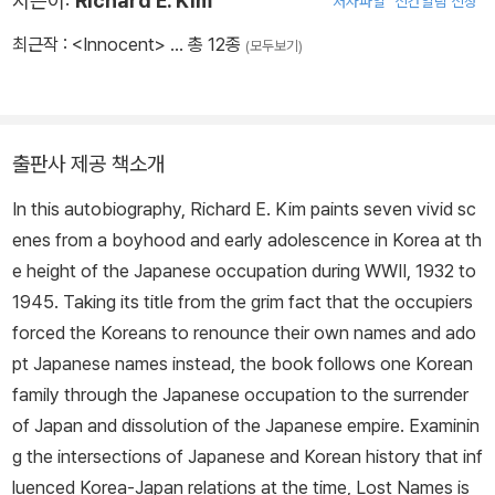
지은이:
Richard E. Kim
저자파일
신간알림 신청
최근작 :
<Innocent>
… 총 12종
(모두보기)
출판사 제공 책소개
In this autobiography, Richard E. Kim paints seven vivid sc
enes from a boyhood and early adolescence in Korea at th
e height of the Japanese occupation during WWII, 1932 to
1945. Taking its title from the grim fact that the occupiers
forced the Koreans to renounce their own names and ado
pt Japanese names instead, the book follows one Korean
family through the Japanese occupation to the surrender
of Japan and dissolution of the Japanese empire. Examinin
g the intersections of Japanese and Korean history that inf
luenced Korea-Japan relations at the time,
Lost Names
is