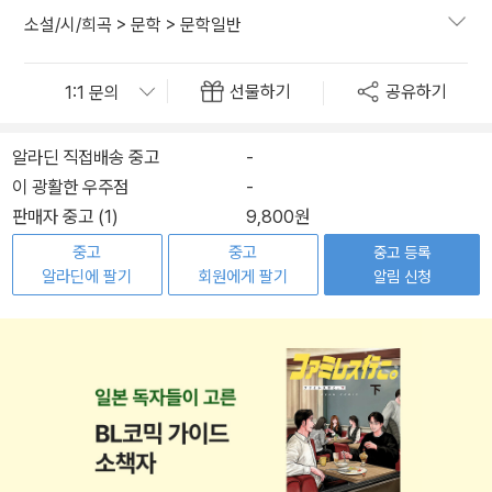
소설/시/희곡
>
문학
>
문학일반
선물하기
공유하기
알라딘 직접배송 중고
-
이 광활한 우주점
-
판매자 중고 (1)
9,800원
중고
중고
중고 등록
알라딘에 팔기
회원에게 팔기
알림 신청