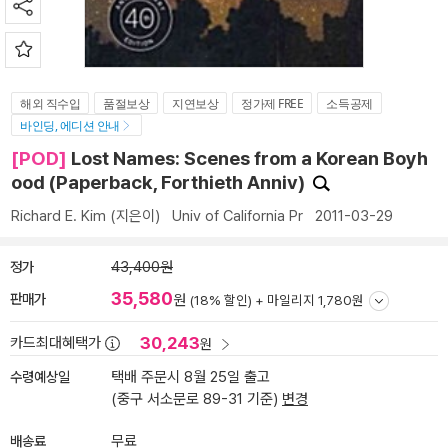
해외 직수입
품절보상
지연보상
정가제 FREE
소득공제
바인딩, 에디션 안내
[POD]
Lost Names: Scenes from a Korean Boyh
ood (Paperback, Forthieth Anniv)
Richard E. Kim
(지은이)
Univ of California Pr
2011-03-29
정가
43,400원
35,580
판매가
원
(18% 할인) +
마일리지 1,780원
30,243
카드최대혜택가
원
수령예상일
택배 주문시 8월 25일 출고
(중구 서소문로 89-31 기준)
변경
배송료
무료