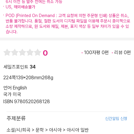
6시 이전 등 발주 전에는 취소 가능
US, 해외배송불가
POD (Printed On Demand : 고객 요청에 의한 주문형 인쇄) 상품은 취소,
반품 불가합니다. 품절, 절판 도서의 디지털 파일을 이용해 주문시 종이책으로
소량 제작하므로, 원 도서와 재질, 제본, 표지 색상 등 일부 차이가 있을 수 있
습니다.
0
100자평 0편
리뷰 0편
세일즈포인트
34
224쪽
139*208mm
268g
언어 English
국가 미국
ISBN 9780520268128
주제분류
신간알림 신청
소설/시/희곡
>
문학
>
아시아
>
아시아 일반