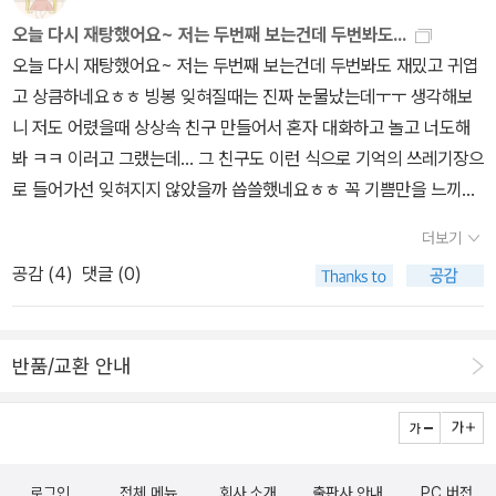
찮은 곳이어야 합니다.그 모든 감정들이 사랑받을 수 있을 때, 아이도
한 힌트처럼 보이기 시작한 걸 보니, 이건 잘 읽으면 몰입, 잘못 읽으
오늘 다시 재탕했어요~ 저는 두번째 보는건데 두번봐도...
어른도 조금 더 자유로워질 수 있습니다.감정들이 겪는 모험은 결국
면 망신의 경계선을 걷는 느낌까지 들었다.📚 감정, 우리 존재의 모든
오늘 다시 재탕했어요~ 저는 두번째 보는건데 두번봐도 재밌고 귀엽
성장의 밑거름이 됩니다.우리에게 있어서 감정은 통제해야 할 대상이
것저자가 소개하는 감정의 일 중 내가 주목했던 몇 가지만 살펴보자.
고 상큼하네요ㅎㅎ 빙봉 잊혀질때는 진짜 눈물났는데ㅜㅜ 생각해보
아니라 함께 이해하고 품어야 할 존재입니다.오늘도 마음속으로 제
일단 ‘회사’다. 우리는 거의 모두 회사를 싫어하며 그 이유를 딱히 찾
니 저도 어렸을때 상상속 친구 만들어서 혼자 대화하고 놀고 너도해
감정들과 약속해봅니다.모든 감정과 함께 잘 살아보자. 서툴러도 괜
을 필요조차 느끼지 않는다. 그런데 이 책을 읽다 보니 회사를 싫어하
봐 ㅋㅋ 이러고 그랬는데... 그 친구도 이런 식으로 기억의 쓰레기장으
찮다. 감정은 언제나 나와 함께 잘 크고 있으니까.+)『인사이드 아웃』
는 이유가 재미있으면서도 흥미롭게 다가왔다. 책에 따르면 일단 회
로 들어가선 잊혀지지 않았을까 씁쓸했네요ㅎㅎ 꼭 기쁨만을 느끼면
의 스핀 오프인 『라일리의 첫번째 데이트』란 작품도 있는데 5분도 안
사 일이 싫은 이유 중 하나는 동기부여다. “과학적으로 말하면 동기부
산다기보단 가끔은 공감하기 위해 슬픔도 필요하다는 것이 느껴졌어
되는 단편이니 꼭 보길 추천한다.라일리의 남자친구가 라일리를 데려
여란 우리가 특정 행동이나 활동을 하고 싶게 만드는 인지적 ‘에너
더보기
요ㅎㅎ 인간은 기쁨뿐만이 아닌 슬픔으로 서로 공감하고 친해지기도
오기 위해 집으로 방문을 하게 된다.아빠의 감정 중 버럭이가 '적색경
지’다.”(p.70) 이 동기부여는 보상이나 처벌이 따르는 ‘외재적 동
공감 (
4
)
댓글 (0)
하고 더욱 돈독해지기도 하니까요ㅎㅎ 재밌었슴니당ㅎㅎ 저는 까칠
보'부터 울리는데 모든 감정들도 'boy, boy.'를 외치며 긴급 상황에
기’와 성과를 보여주고 싶어서 시작하는 ‘내재적 동기’로 분류할 수 있
이 초록애가 좋았어용.. ㅎ 저한테서 자주나타나는 아이ㅋㅋㅋ
들어간다.반면 조던의 감정본부는 스케이트 타고 난리가 났다.거실에
는데, 자, 여기에서 우리를 이끄는 힘 센 동기는 무엇일까? 누구라도
남겨진 아빠와 조던이 어떤 대화를 주고받을지 궁금하다면 꼭 한 번
내재적 동기를 고를 것이다. 그리고 “내재적 동기는 감정적인 차원에
반품/교환 안내
보길 추천한다.엄마와 아빠의 감정들이 너무나 볼 만하다.■ 건넴의
서 우리를 자극할 때 분명히 발생한다.”(p.79) 그럼 회사 일은 왜 우
대상감정을 자주 억누르며 살아가는 분슬픔이나 무기력함이 낯설고
리 감정을 자극하지 않는 걸까? 저자에 따르면 “업무 환경에서 감정
두려운 분감정의 소중함을 다시 깨닫고 싶은 모든 분가족 간의 대화
이 제대로 고려되지 않기 때문이다.”(p.225) 실제로 대부분의 회사
를 자연스럽게 열고 싶은 분아이와 함께 감정 대화를 시작해보고 싶
원들은 “직장에서 자율성 상실, 사회적 지위 상실 (…) 등을 비롯한 많
로그인
전체 메뉴
회사 소개
출판사 안내
PC 버전