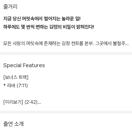
줄거리
지금 당신 머릿속에서 벌어지는 놀라운 일!
하루에도 몇 번씩 변하는 감정의 비밀이 밝혀진다!
모든 사람의 머릿속에 존재하는 감정 컨트롤 본부. 그곳에서 불철주
야 열심히 일하는 기쁨, 슬픔, 버럭, 까칠, 소심 다섯 감정들. 이사 후
새로운 환경에 적응해야 하는 '라일리'를 위해
Special Features
그 어느 때 보다 바쁘게 감정의 신호를 보내지만 우연한 실수로 '기
쁨'과 '슬픔'이 본부를 이탈하게 되자 '라일리'의 마음 속에 큰 변화가
[보너스 트랙]
찾아온다.
* 라바 (7:11)
'라일리'가 예전의 모습을 되찾기 위해서는 '기쁨'과 '슬픔'이 본부로
[미리보기] (2:42)
돌아가야 하지만, 엄청난 기억들이 저장되어 있는 머릿속 세계에서
- 굿 다이노 (1:10)
본부까지 가는 길은 험난하기만 한데…
- 투모로우 랜드 (:50)
출연 소개