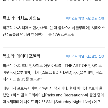
〈토이 스토리〉에서 스토리와 캐릭터 개발을 도왔으며 슈퍼바이징 애
니메이터(Supervising Animator: 애니메이션에 등장하는 주요 단
목소리:
리처드 카인드
아티스트 파일
신간알림 신청
일 캐릭터의 디자인과 삽화 등을 도맡아 관리하면서 여러 애니메이터
들을 지도하며, 감독과 애니메이터들 사이의 커뮤니케이션을 도와주
최근작 :
<시리어스 맨>
,
<뷰티 인 더 글라스>
,
<[블루레이] 시리어스
는 역할을 한다)로서 개별 캐릭터를 감독하기도 했다. 닥터는 2개의
맨 : 풀슬립 넘버링 한정판>
… 총 17종
(모두보기)
아카데미상과 3개의 BAFTA상을 수상하였다. 그는 아내인 아만다,
애완견 무치Moochie와 함께 샌프란시스코의 베이 에어리어에서 살
고 있다.
목소리:
에이미 포엘러
아티스트 파일
신간알림 신청
최근작 :
<디즈니 인사이드 아웃 아트북 : THE ART OF 인사이드
아웃>
,
<[블루레이] 터키 (2disc: BD + DVD)>
,
<[블루레이] 시스
터즈>
… 총 35종
(모두보기)
배우이자 프로듀서이며, 감독이자 작가이다. 현재 에미상 후보에 올
랐던 <팍스 앤 레크리에이션Parks and Recreation>에 출연 중이
며 <새터데이 나이트 라이브 SNL(Saturday Night Live)>에 7시