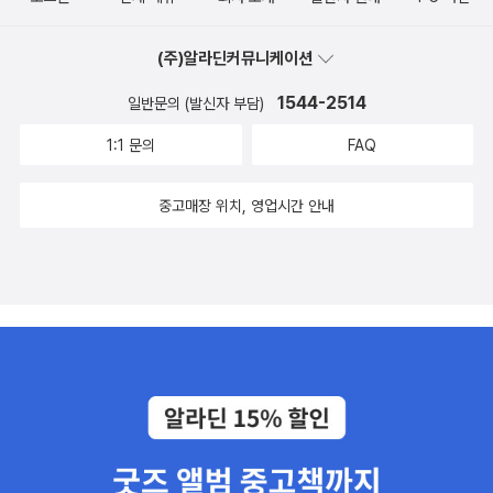
은 분♥다음 주에도 마음을 어루만져줄 따뜻한 영화를 소개할게요.추
은 것들을 일상적으로 경험한다.”(p.225~226) 그리고 “이 모든 것
천하고 싶은 영화가 있다면 공감(♥)과 댓글로 남겨주세요.당신의 감
들은 우리의 뇌가 좋아하지 않는 것들이기 때문에” 회사 일에는 “부
(주)알라딘커뮤니케이션
상이 더해지면, 이 공간은 조금 더 깊고 따뜻해질 거예요.
정적 감정이 확실히 뒤따른다.”(p.226) 심지어 “대부분의 직장에서
1544-2514
일반문의 (발신자 부담)
는 이런 감정들을 제대로 처리하거나 다룰 기회를 주지 않는다.”(p.2
26) 내재적 동기가 생기기는커녕, 번아웃에 빠지지나 않으면 다행이
1:1 문의
FAQ
겠지. 정리해보면, 회사 업무에서 감정을 느끼지 못하는데, 해야만 하
는 일이다 보니 출근이 ‘괴로운’ 것이다.한편 감정은 정보 저장, 즉 기
중고매장 위치, 영업시간 안내
억과 관련해서도 ‘열일’을 한다. 가령 대부분 사람들은 시험을 준비하
면서 죽어라 암기했던 내용들을 시험 종료와 동시에 잊어버리는 일을
경험해봤을 것이다. 이와 관련해 “뇌는 그런 정보를 기억하는 데 어려
움을 겪는다”고 설명하는데(p.131~132), 여기에서 ‘그런 정보’란 ‘감
정적인 요소가 없는 정보’를 뜻한다. 반대로 “공감대를 살 만한 캐릭
터들이 있다면 (…) 우리의 뇌가 몰입하는 방식 덕분에 사건, 환경, 상
황에 이입하기보다는 또 다른 생각이나 느낌을 가진 개인과 감정적으
로 연결되고 공감하기가 훨씬 쉽다.”(p.337~338) 특히 어린이들의
경우 “그들이 좋아하는 친숙한 캐릭터가 가르칠 때 수학 지식을 더 잘