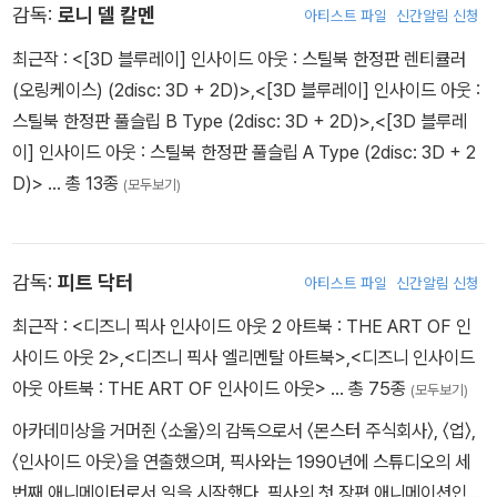
* 서플먼트 내용은 제작사의 사정상 변경, 추가 또는 삭제될 수 있습
감독:
로니 델 칼멘
아티스트 파일
신간알림 신청
니다.
최근작 :
<[3D 블루레이] 인사이드 아웃 : 스틸북 한정판 렌티큘러
(오링케이스) (2disc: 3D + 2D)>
,
<[3D 블루레이] 인사이드 아웃 :
스틸북 한정판 풀슬립 B Type (2disc: 3D + 2D)>
,
<[3D 블루레
이] 인사이드 아웃 : 스틸북 한정판 풀슬립 A Type (2disc: 3D + 2
D)>
… 총 13종
(모두보기)
감독:
피트 닥터
아티스트 파일
신간알림 신청
최근작 :
<디즈니 픽사 인사이드 아웃 2 아트북 : THE ART OF 인
사이드 아웃 2>
,
<디즈니 픽사 엘리멘탈 아트북>
,
<디즈니 인사이드
아웃 아트북 : THE ART OF 인사이드 아웃>
… 총 75종
(모두보기)
아카데미상을 거머쥔 〈소울〉의 감독으로서 〈몬스터 주식회사〉, 〈업〉,
〈인사이드 아웃〉을 연출했으며, 픽사와는 1990년에 스튜디오의 세
번째 애니메이터로서 일을 시작했다. 픽사의 첫 장편 애니메이션인