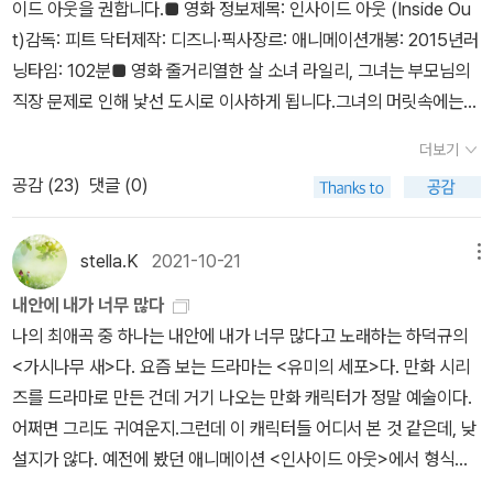
이드 아웃을 권합니다.■ 영화 정보제목: 인사이드 아웃 (Inside Ou
만, 동시에 뇌과학을 넘어선 (누군가에게는 장황하지만 다른 누군가
t)감독: 피트 닥터제작: 디즈니·픽사장르: 애니메이션개봉: 2015년러
에게는 장엄한) 이야기를 펼쳐낼 것 같은 느낌이 든다. 과연 나는 어
닝타임: 102분■ 영화 줄거리열한 살 소녀 라일리, 그녀는 부모님의
느 방향을 향해 걸어 나갈까?📚 우리는 사실 감정을 몰랐다『감정 뇌』
직장 문제로 인해 낯선 도시로 이사하게 됩니다.그녀의 머릿속에는
는 코로나19로 아버지를 잃은 저자가 고통스럽도록 슬펐음에도 겉보
다섯 가지 기본 감정(기쁨, 슬픔, 분노, 까칠함(까칠), 그리고 소심함)
기에 충분히 슬퍼 보이지 않은 자신의 이야기로 시작된다. 뜻하지 않
더보기
이 함께 살아가고 있습니다.이들은 감정 본부에서 라일리의 하루하루
게 부모님을 잃은 사람이 보일 법한 반응(예를 들면 오열이라든지)이
공감 (
23
)
댓글 (0)
를 지켜보며 각자의 방식으로 라일리를 지키려 애씁니다.하지만 환경
자신에게서 전혀 나타나지 않아서 의문이 들었던 것이다. “내가 울지
의 변화와 불안 속에서 감정들이 충돌하였고 기쁨이와 슬픔이가 본부
못한다거나 내 감정을 인식하는 데 어려움을 겪는 것은 무엇 때문일
에서 이탈하게 되는 사건이 벌어집니다.결국 중심을 잃은 라일리는
stella.K
2021-10-21
메뉴
까?”(p.53) 다만 이 책에서 확인 가능한 가장 확실한 사실은 겨우 5
점점 무너져갑니다.이야기는 기쁨이와 슬픔이의 예기치 않은 여정을
8세였던 “아버지를 만나거나 제대로 작별 인사를 하지도 못한 채 그
내안에 내가 너무 많다
따라가며 우리가 외면해왔던 감정의 의미를 되짚어줍니다.■ 영화가
여파를 혼자서 견뎌야 했”던 경험은 “지금까지 삶에서 최악으로 꼽힐
나의 최애곡 중 하나는 내안에 내가 너무 많다고 노래하는 하덕규의
주는 메시지주인공 라일리는 항상 기쁨만을 추구하며 살아오다 변화
만한 감정적 고통과 트라우마였다”는 것이다(p.9).신경과학자로서
<가시나무 새>다. 요즘 보는 드라마는 <유미의 세포>다. 만화 시리
된 환경으로 인해 내면의 균형을 잃고 맙니다.결국 영화에서는 슬픔
자신의 감정 상태를 이해할 수 없었던 저자는 본격적인 감정 연구에
즈를 드라마로 만든 건데 거기 나오는 만화 캐릭터가 정말 예술이다.
도 우리에게 꼭 필요한 감정이라는 중요한 이야기를 건넵니다.감정은
돌입했지만, 얼마 지나지 않아 당황하고 만다. 신경과학자로서 다른
어쩌면 그리도 귀여운지.그런데 이 캐릭터들 어디서 본 것 같은데, 낮
우리를 무너뜨리려는 것이 아니라 우리를 지키는 또 하나의 언어이기
이보다 감정을 잘 안다고 생각했는데 뜻밖에도 아는 게 많지 않았는
설지가 않다. 예전에 봤던 애니메이션 <인사이드 아웃>에서 형식을
때문이지요.특히 슬픔은 아픔을 외면하지 않고 껴안을 때 진짜 위로
데, 심지어 “놀랍게도 여러 세기에 걸친 연구와 논쟁에도 감정이 정말
따왔을까. 흔히 말하는 연애 세포를 의인화시킨 아이디어가 좋다. 사