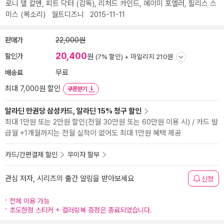
로니 델 칼멘
,
피트 닥터
(감독),
리처드 카인드
,
에이미 포엘러
,
필리스 스
미스
(목소리)
월트디즈니
2015-11-11
판매가
22,000원
20,400
할인가
원
(7% 할인) +
마일리지 210원
배송료
무료
최대 7,000원 할인
쿠폰받기
알라딘 만권당 삼성카드, 알라딘 15% 청구 할인
최대 1만원 또는 2만원 할인(전월 30만원 또는 60만원 이용 시) / 카드 발
급월 +1개월까지는 전월 실적이 없어도 최대 1만원 혜택 제공
카드/간편결제 할인
무이자 할부
관심 저자, 시리즈의 출간 알림을 받아보세요
신청
전체 이용 가능
초도한정 스티커 + 컬러링북 증정은 종료되었습니다.