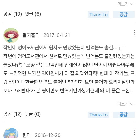
로 나아갈 수 있음을 영화에서는 일깨워줍니다.애니메이션이지만, 어
더보기
로 무엇인지에 대한 확고한 합의는 아직 이뤄지지 않았다는 사실”을
람이 정말 연애 한 번 하려면 그렇게나 많은 세포들이 일사분란하게
른에게도 꼭 필요한 감정 수업입니다.■ 영화에, 책을 더하다 『나는
공감 (
19
)
댓글 (6)
깨달은 것이다.이 책을 읽는 독자 대부분들은 대체 무슨 소리인가 싶
움직여주고 싸우는지를 정말 실감있게 그린다. 그걸 보고 있노라면
나로 살기로 했다』 - 김수현타인의 기대와 기준 속에서 흔들리는 자
을지도 모르겠다. 하루에도 수없이 감정적인 순간을 맞고 있는데, 그
정말 내안에 내가 너무 많다는 생각을 하지 않을 수가 없다. 하지만 이
신을 다독여주는 에세이로 감정에 솔직해지는 과정을 따뜻하게 응원
걸 모른다는 게 말이 된다고? 하지만 “감정은 우리와 무관하거나 주
드라마는 연애에만 국한시켰다. 그러니 내 안에 나는 그 보다 더 많다
딸기홀릭
2017-04-21
메뉴
해줍니다.■ 하나의 감상가정의 달인 5월 첫날에 어떤 영화를 소개할
변적인 존재가 아니라 우리 존재의 모든 것”(p.10)이란 설명을 들으
고 할 수 있을 것이다.사람이 가장 많이 작동시키는 나는 어떤 것일까.
까 한참을 고민했습니다.그러다 몇 번이나 보았는지 모를 정도로 좋
작년에 영어도서관에서 원서로 만났었는데 번역본도 출간...
면 이야기가 조금 달라질지도 모르겠다. 기원전 3세기, 스토아학파가
내가 요즘 많이 작동시키는 나는 '오해하는 나'다. 사람을 있는 그대로
았던 가족 영화 한편을 소개하기로 결정하였습니다.바로 『인사이드
작년에 영어도서관에서 원서로 만났었는데 번역본도 출간됐었는지는
“모든 상황에 논리와 이성을 적용하라”고 주장한 이래로, 우리는 그
본다는 건 얼마나 어려운 것일까. 나 스스로가 오해하고, 남을 오해하
아웃』입니다.우리는 종종 행복해야 한다는 압박에 스스로를 숨막히
몰랐다같은 모양 같은 그림인데 인쇄질이 많이! 떨어져 아쉽다아무래
들의 정신적 후예로서 이성을 신 이상으로 숭배해왔으니까. 감정이
게 만들고. 조금만 뭐해도 편견으로 가득차 맘대로 판단한다. 또 그에
게 하는 경향이 있습니다.하지만 살아가면서 겪는 수많은 감정들은
도 느낌적인 느낌은 영어원서가 더 잘 와닿았다헛! 헌데 이 작가들, 프
격해질 때마다 많은 이들이 “감정적으로 굴지 마”라는 말을 꺼내는
못지 않게 작동시키는 나는 '질투하는 나'다. 이건 정말 나에게 있어
흘러가는 것이 아니라 우리를 조금씩 빚어내는 재료가 되기도 합니
랑스인이다한글판 번역도 불어번역가인거 보면 불어가 오리지날인가
것이 우리가 감정을 제대로 모른다는 증거다. 저자가 말한 것처럼 감
사탄 원수 마귀급이다.ㅠㅠ 내안에 좀 멋있는 나가 나와 줄 수 없을
다.『인사이드 아웃』을 처음 보았을 때 어린 시절 느꼈던 설명할 수 없
보다그러면 내가 본 영어판도 번역서인가봉가근데 왜 더 좋은 느낌을
정은 우리의 전부이기 때문이다.자신이 감정을 모른다는 사실에서 출
까. 암튼 이런 스산한 가을 날 한 번 들어 보시라. 하덕규의 <가시나
는 슬픔과 이유 모를 외로움이 하나둘씩 떠올랐습니다.특히 가정이라
받았을까나?좋은 인쇄질, 혹은 의외로 이해하기 쉬웠던 영어아니면
발하는 저자는 감정이 (우리 모르게) 하는 일들을 다양한 일상에서 과
무 새>. 청승 쩐다.
더보기
는 울타리 안에서 감정을 표현하고 인정하는 것이 얼마나 중요한지를
둘다!페이지를 넘길때 마다 알록달록한 마음과 감정표현들이 나온다
학적인 원리를 추적해간다. 이 책의 주된 목표이자, 독자가 얻을 가장
공감 (
12
)
댓글 (0)
다정하게 일깨워줍니다.이는 숨기거나 억누를 것이 아니라 함께 자라
초등2학년 1학기 ˝마음˝과 관련된 수업에서 ‘인사이드 아웃‘을 교구
유용한 정보다. 하지만 내가 너무 산만한 탓이었을까? 저자의 설명을
고 돌봐야 할 내면의 일부분이기 때문입니다.그래서 가정은 감정을
로 활용하던데 이 책도 함께 읽어주면 좋을것 같다자신만의 컬러가
따라가는 동안 나는 자꾸만 곁눈질을 하기 시작했다. 생각보다 더 중
억압하는 공간이 아니라 슬픔과 두려움조차 있는 그대로 드러내도 괜
분명한 작가인듯하다다른 작품들도 찾아봐야겠다
요한 이야기를 할 수 있겠는데? 특히 몇몇 사례는 사회적 이슈에 대
린다
2016-12-20
메뉴