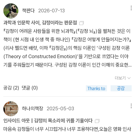
책판다
2026-07-13
메뉴
과학과 인문학 사이, 감정이라는 판문점
『감정이 어려운 사람들을 위한 뇌과학』(『감정 뇌』)을 펼쳐든 것은 이
책이 (현 시점 내 인생 책 중 하나인) 『감정은 어떻게 만들어지는가?』
(리사 펠드먼 배럿, 이하 『감정은』)의 핵심 이론인 ‘구성된 감정 이론
(Theory of Constructed Emotion)’을 기반으로 쓰였다는 이야
기를 주워들었기 때문이다. 구성된 감정 이론이 인간 이해의 중요한
열쇠가 될 거라고 생각했던 나는 이 책을 통해 이해를 더해보자고 마
더보기
음을 먹었더랬다. 하지만 조금은 당황스러운 반전이 있었으니, 『감정
공감 (
2
)
댓글 (0)
뇌』가 내 짐작과 달리 배럿의 구성된 감정 이론을 지지하면서도 그것
을 주된 소재로 삼지는 않았다는 점이다. 아, 이거 괜히 읽기 시작한
건가 싶으면서도, 저자의 필력과 책의 논의가 재미가 없지 않아서 계
하나의책장
2025-05-03
메뉴
속해서 이 책을 읽어가던 와중에, 얼마 지나지 않아 계획과는 다른 방
인사이드 아웃 | 감정의 목소리에 귀를 기울이다
식으로 감정을 이해할 수 있을 거라는 확신이 들었다. 끝까지 들어봐
마음속 감정들이 너무 시끄럽거나 너무 조용하다면,오늘은 영화 인사
야 하는 한국말 같은 책이었달까.이 글은 뇌과학 책에 대한 서평이지