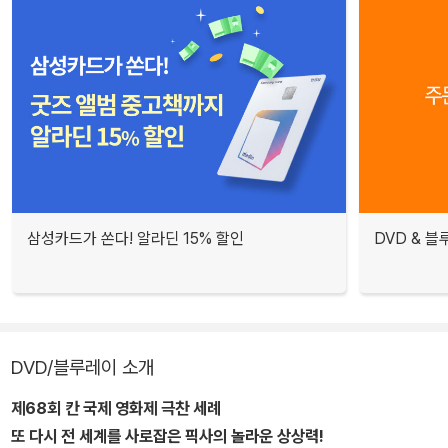
삼성카드가 쏜다! 알라딘 15% 할인
DVD & 
DVD/블루레이 소개
제68회 칸 국제 영화제 극찬 세례
또 다시 전 세계를 사로잡은 픽사의 놀라운 상상력!