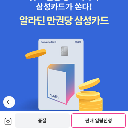
배웠다”고 한다(p.339).지금까지 소개한 것은 일부 사례에 불과하지
만, 책의 어떤 사례를 보더라도 결론은 달라지지 않는다. 동기부여와
기억, 의사결정, 그 외에 우리가 하는 ‘거의 모든 일’들은 감정 없이 해
낼 수는 없다는 것이다. 실제로 “과학자들은 해부학적·생리학적·신경
심리학적 증거에 의거해 오랫동안 뇌의 기능적 분열을 명확하게 배제
해왔”으며, “뇌는 서로 다른 영역의 복잡하고 광범위한 네트워크로
구성되어 있다”고 말한다(p.121). 다시 말해 “감정과 이성적인 사고
를 분리하여 후자에만 의존한다는 개념은 비현실적인 것은 말할 것도
없고 매우 현명하지 못하게 보인다.”는 것이다(p.123).——📚 정보
가 지각, 감정, 신념이 되어가는 과정앞서 나는 『감정은』에서 이해한
감정을 보강 내지는 확장하기 위해 이 책을 골랐으며, 내 예상과는 다
른 방식으로 감정 이해의 깊이를 더했다고 말했다. 그렇다고 두 책을
뒤로가
따로 놓고 꺼낸 말은 아니었다. 두 책은 각자의 방식으로 감정에 대한
기
이해에 깊이를 더했지만, 그 과정에서 서로 긴밀하게 이어졌고 작지
않은 영감이 되었다. 내가 몰입과 망신의 경계선에서 외줄타기를 시
보관함담기
품절
판매 알림신청
작하는 시점이기도 하다. 일단 『감정은』에서 주장한 구성된 감정 이