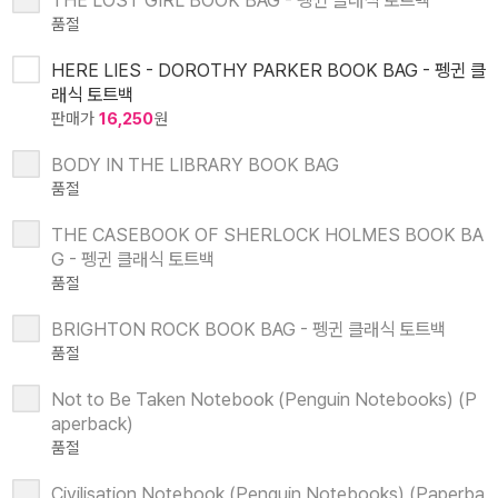
THE LOST GIRL BOOK BAG - 펭귄 클래식 토트백
품절
HERE LIES - DOROTHY PARKER BOOK BAG - 펭귄 클
래식 토트백
판매가
16,250
원
BODY IN THE LIBRARY BOOK BAG
품절
THE CASEBOOK OF SHERLOCK HOLMES BOOK BA
G - 펭귄 클래식 토트백
품절
BRIGHTON ROCK BOOK BAG - 펭귄 클래식 토트백
품절
Not to Be Taken Notebook (Penguin Notebooks) (P
aperback)
품절
Civilisation Notebook (Penguin Notebooks) (Paperba