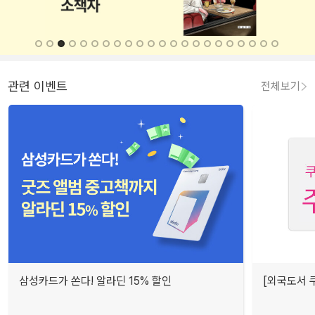
관련 이벤트
전체보기
삼성카드가 쏜다! 알라딘 15% 할인
[외국도서 쿠