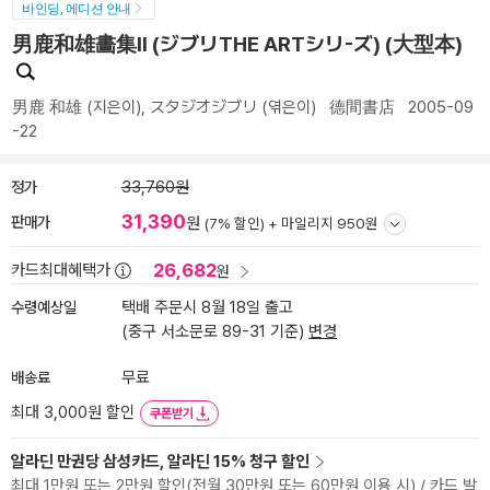
바인딩, 에디션 안내
男鹿和雄畵集II (ジブリTHE ARTシリ-ズ) (大型本)
男鹿 和雄
(지은이),
スタジオジブリ
(엮은이)
德間書店
2005-09
-22
정가
33,760원
31,390
판매가
원
(7% 할인) +
마일리지 950원
26,682
카드최대혜택가
원
수령예상일
택배 주문시 8월 18일 출고
(중구 서소문로 89-31 기준)
변경
배송료
무료
최대 3,000원 할인
쿠폰받기
알라딘 만권당 삼성카드, 알라딘 15% 청구 할인
최대 1만원 또는 2만원 할인(전월 30만원 또는 60만원 이용 시) / 카드 발