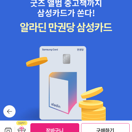
뒤로가
기
보관함담기
선물하기
선물하기
장바구니
구매하기