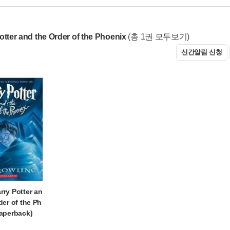
otter and the Order of the Phoenix
(총 1권 모두보기)
신간알림 신청
ry Potter an
der of the Ph
Paperback)