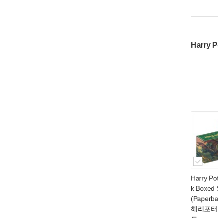
Harry
Harry Po
k Boxed 
(Paperb
해리포터 