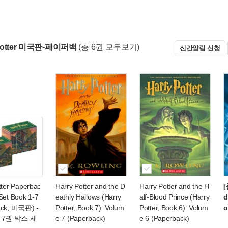
 Potter 미국판-페이퍼백
(총 6권 모두보기)
신간알림 신청
tter Paperbac
Harry Potter and the D
Harry Potter and the H
[
Set Book 1-7
eathly Hallows (Harry
alf-Blood Prince (Harry
d
ack, 미국판)
-
Potter, Book 7): Volum
Potter, Book 6): Volum
o
7권 박스 세
e 7 (Paperback)
e 6 (Paperback)