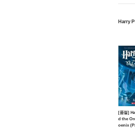
Harry P
[품절] Har
d the Or
oenix (