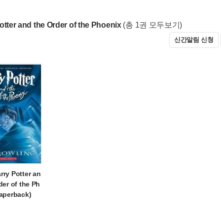
otter and the Order of the Phoenix
(총 1권 모두보기)
신간알림 신청
ry Potter an
der of the Ph
Paperback)