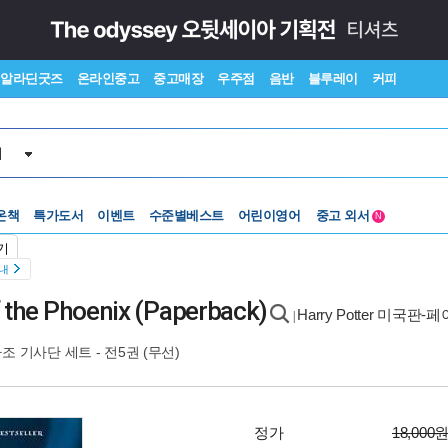
알라딘굿즈
온라인중고
중고매장
우주점
음반
블루레이
커피
서
수준별베스트
중고 외서
온책
특가도서
이벤트
어린이영어
Lexile®
5백원부터
N
수준별베스트
중고 외서
기
안내
f the Phoenix (Paperback)
Harry Potter 미국판-
|
 기사단 세트 - 전5권 (무선)
정가
18,000