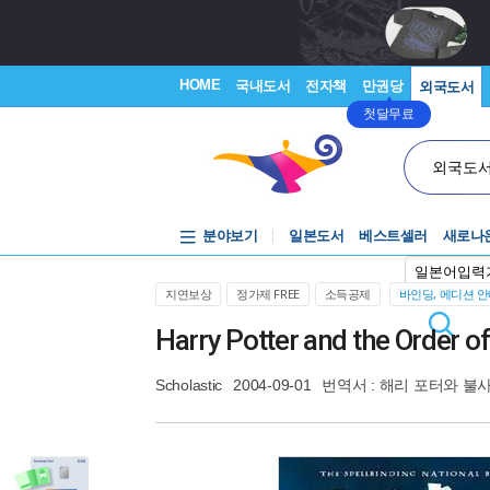
HOME
국내도서
전자책
만권당
외국도서
첫달무료
외국도
분야보기
일본도서
베스트셀러
새로나
일본어입력
지연보상
정가제 FREE
소득공제
바인딩, 에디션 
Harry Potter and the Order o
Scholastic
2004-09-01
번역서 :
해리 포터와 불사조