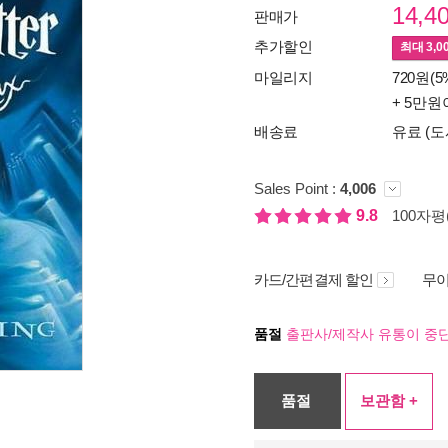
14,4
판매가
추가할인
최대
3,0
마일리지
720원(5
+ 5만원
배송료
유료 (도
Sales Point :
4,006
9.8
100자평(
카드/간편결제 할인
무이
품절
출판사/제작사 유통이 중단
품절
보관함 +