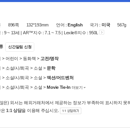
본
896쪽
132*193mm
언어 :
English
국가 :
미국
567g
9 ~ 13세 | AR™지수 : 7.1 ~ 7.5 | Lexile®지수 : 950L
류
신간알림 신청
서
>
어린이
>
동화책
>
고전/명작
서
>
소설/시/희곡
>
소설
>
문학
서
>
소설/시/희곡
>
소설
>
액션/어드벤처
서
>
소설/시/희곡
>
소설
>
Movie Tie-In
더보기
 많은) 외서는 해외거래처에서 제공하는 정보가 부족하여 표시하지 못
항은
1:1 상담
을 이용해 주십시오.