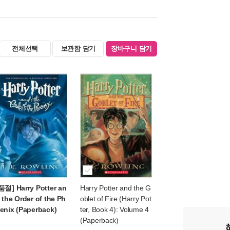
전체선택
보관함 담기
장바구니 담기
품절] Harry Potter an
Harry Potter and the G
 the Order of the Ph
oblet of Fire (Harry Pot
enix (Paperback)
ter, Book 4): Volume 4
(Paperback)