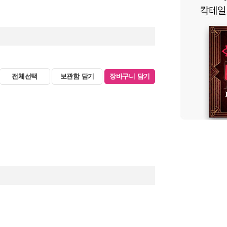
전체선택
보관함 담기
장바구니 담기