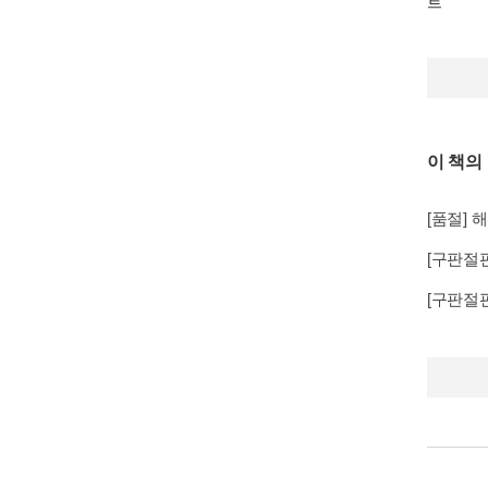
트
이 책의
[품절] 
[구판절판
[구판절판