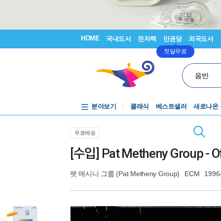
HOME
국내도서
전자책
만권당
외국도서
첫달무료
음반
분야보기
클래식
베스트셀러
새로나온
무료배송
[수입] Pat Metheny Group - O
팻 매시니 그룹 (Pat Metheny Group)
ECM
1996