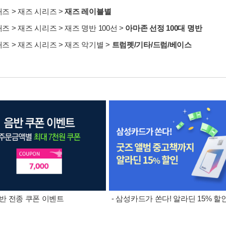
재즈
>
재즈 시리즈
>
재즈 레이블별
재즈
>
재즈 시리즈
>
재즈 명반 100선
>
아마존 선정 100대 명반
재즈
>
재즈 시리즈
>
재즈 악기별
>
트럼펫/기타/드럼/베이스
 음반 전종 쿠폰 이벤트
- 삼성카드가 쏜다! 알라딘 15% 할