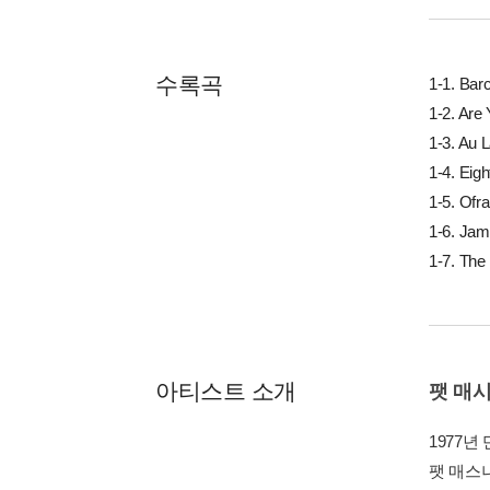
수록곡
1-1. Bar
1-2. Are
1-3. Au L
1-4. Eig
1-5. Ofr
1-6. Ja
1-7. The 
아티스트 소개
팻 매시니
1977년
팻 매스니(