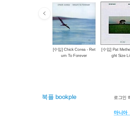
[수입] Chick Corea - Ret
[수입] Pat Methen
urn To Forever
ght Size Li
북플 bookple
로그인 
마니아