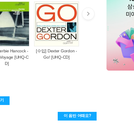
rbie Hancock -
[수입] Dexter Gordon -
[수입] Still Live
 Voyage [UHQ-C
Go! [UHQ-CD]
D]
하기
이 음반 어때요?