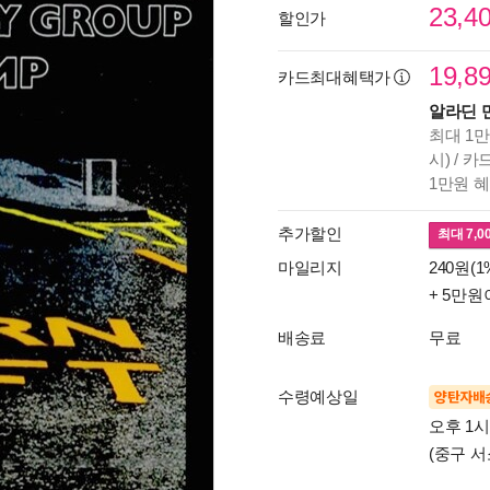
23,4
할인가
19,8
카드최대혜택가
알라딘 
최대 1만
시) / 
1만원 
추가할인
최대
7,0
마일리지
240원(1
+ 5만원
배송료
무료
수령예상일
양탄자배
오후 1
(중구 서