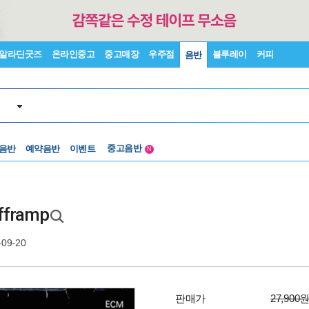
알라딘굿즈
온라인중고
중고매장
우주점
블루레이
커피
음반
중고음반
 음반
예약음반
이벤트
1천원부터
N
중고음반
fframp
-09-20
판매가
27,900