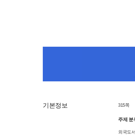
기본정보
315쪽
주제 분
외국도