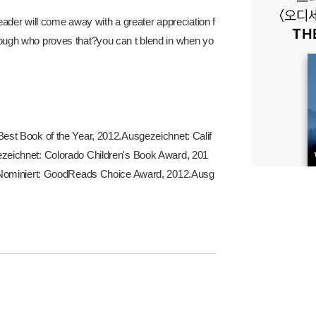
eader will come away with a greater appreciation f
e rough who proves that?you can t blend in when yo
st Book of the Year, 2012.Ausgezeichnet: Calif
zeichnet: Colorado Children's Book Award, 201
3.Nominiert: GoodReads Choice Award, 2012.Ausg