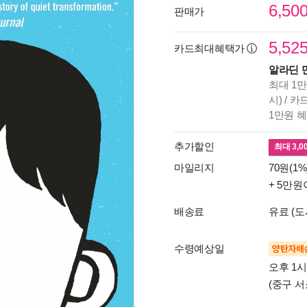
6,50
판매가
5,52
카드최대혜택가
알라딘 
최대 1만
시) / 
1만원 
추가할인
최대
3,0
마일리지
70원(1%
+ 5만원
배송료
유료 (도
수령예상일
양탄자배
오후 1
(중구 서