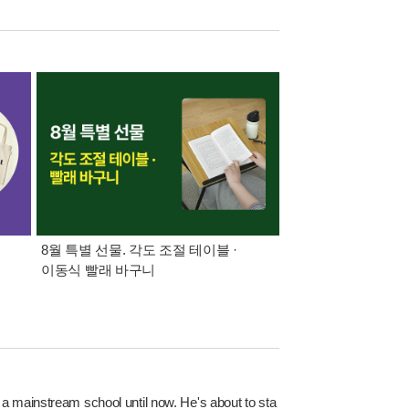
8월 특별 선물. 각도 조절 테이블 ·
삼성카드가 쏜다! 알라
이동식 빨래 바구니
 a mainstream school until now. He's about to sta