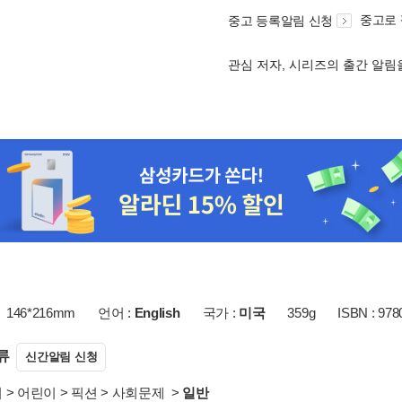
중고로
중고 등록알림 신청
관심 저자, 시리즈의 출간 알
146*216mm
언어 :
English
국가 :
미국
359g
ISBN : 97
류
신간알림 신청
서
>
어린이
>
픽션
>
사회문제
>
일반