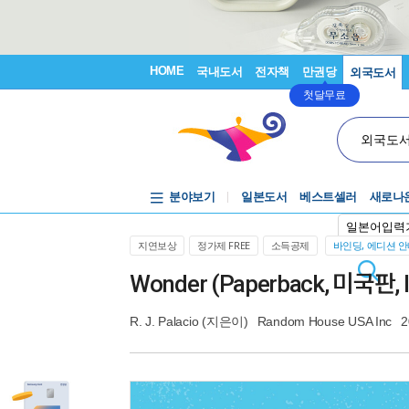
HOME
국내도서
전자책
만권당
외국도서
첫달무료
외국도
분야보기
일본도서
베스트셀러
새로나
일본어입력
지연보상
정가제 FREE
소득공제
바인딩, 에디션 
Wonder (Paperback, 미국판, Int
R. J. Palacio
(지은이)
Random House USA Inc
2