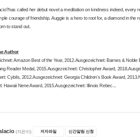
acio?has called her debut novel a meditation on kindness indeed, every r
mple courage of friendship. Auggie is a hero to root for, a diamond in th
rn to stand out.
he Author
chnet: Amazon Best of the Year, 2012.Ausgezeichnet: Barnes & Noble Be
ung Reader Medal, 2015.Ausgezeichnet: Christopher Award, 2018.Ausge
ert: Cybils, 2012.Ausgezeichnet: Georgia Children's Book Award, 201
t: Hawaii Nene Award, 2015.Ausgezeichnet: Illinois Rebec...
alacio
(지은이)
저자파일
신간알림 신청