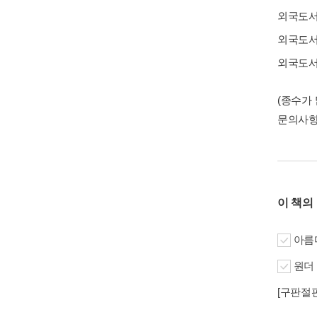
외국도
외국도
외국도
(종수가
문의사
이 책의
아름
원더 
[구판절