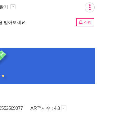
 팔기
림을 받아보세요
신청
80553509977
AR™지수 : 4.8