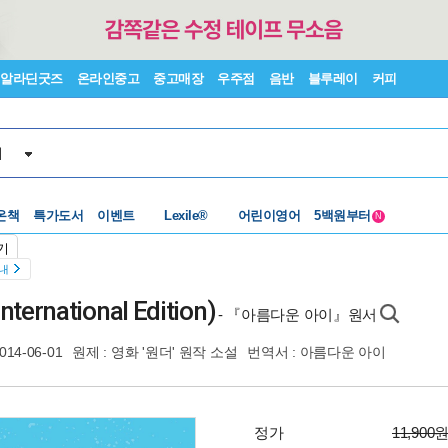
알라딘굿즈
온라인중고
중고매장
우주점
음반
블루레이
커피
서
수준별베스트
중고 외서
온책
특가도서
이벤트
Lexile®
어린이영어
5백원부터
N
수준별베스트
중고 외서
기
안내
ernational Edition)
- 『아름다운 아이』원서
014-06-01
원제 : 영화 '원더' 원작 소설
번역서 :
아름다운 아이
정가
11,900