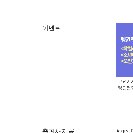
이벤트
고전에서
펭귄랜덤
출판사 제공
August P