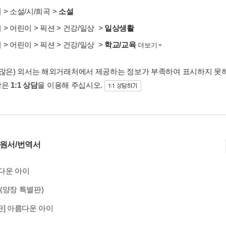
서
>
소설/시/희곡
>
소설
서
>
어린이
>
픽션
>
건강/일상
>
일상생활
서
>
어린이
>
픽션
>
건강/일상
>
학교/교육
더보기
 많은) 외서는 해외거래처에서 제공하는 정보가 부족하여 표시하지 못
항은
1:1 상담
을 이용해 주십시오.
 원서/번역서
다운 아이
(양장 특별판)
판] 아름다운 아이