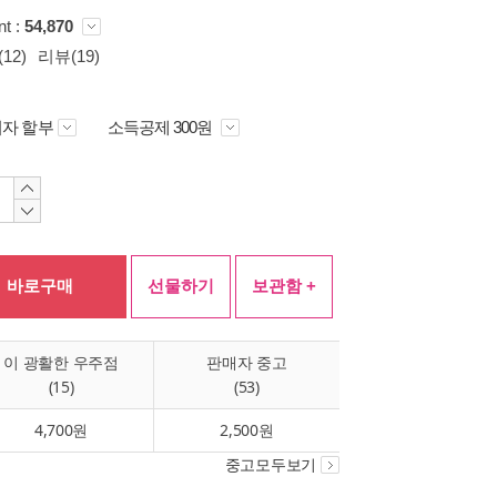
nt :
54,870
12)
리뷰(19)
자 할부
소득공제 300원
바로구매
선물하기
보관함 +
이 광활한 우주점
판매자 중고
(15)
(53)
4,700원
2,500원
중고모두보기