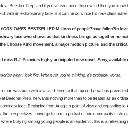
ade at Beecher Prep, and if you've ever been the new kid then you know h
kid, with an extraordinary face. But can he convince his new classmates 
YORK TIMES
BESTSELLER
Millions of people?have fallen?in lov
rdinary face
who shows us that kindness brings us together no matt
the Choose Kind movement, a major motion picture, and the critica
t miss R.J. Palacio's highly anticipated new novel,
Pony,
available
escribe what I look like. Whatever you're thinking, it's probably worse.
llman was born with a facial difference that, up until now, has prevente
e at Beecher Prep, he wants nothing more than to be treated as an ordina
raordinary face. Beginning from Auggie s point of view and expanding to in
s, the perspectives converge to form a portrait of one community s stru
 where bullying among young people is an epidemic, this is a refreshing n