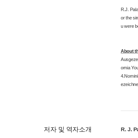
R.J. Pal
or the si
u were bo
About t
Ausgezei
ornia Yo
4.Nomini
ezeichne
저자 및 역자소개
R. J. P