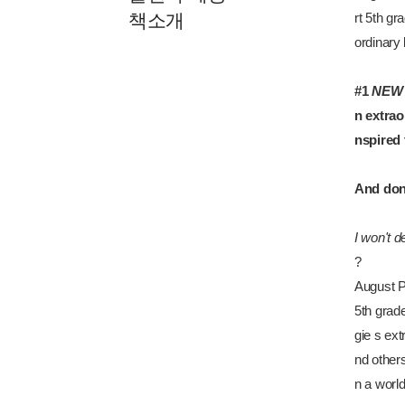
책소개
rt 5th gr
ordinary 
#1
NEW 
n extrao
nspired 
And don'
I won't d
?
August Pu
5th grad
gie s ext
nd other
n a world