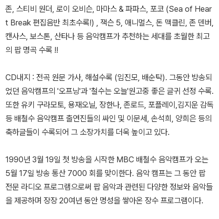
존, 스티비 원더, 로이 오비슨, 마마스 & 파파스, 포코 (Sea of Hear
t Break 편집음반 최초수록!) , 잭슨 5, 애니멀스, 돈 맥클린, 존 덴버,
캔사스, 보스톤, 산타나 등 음악캠프가 추천하는 세대를 초월한 최고
의 팝 명곡 수록 !!
CD내지 : 전곡 원문 가사, 해설수록 (임진모, 배순탁). 그동안 방송되
었던 음악캠프의 '오프닝'과 '철수는 오늘'원고중 좋은 글귀 선정 수록.
또한 유키 구라모토, 용재오닐, 장한나, 존로드, 포플레이,김지운 감독
등 배철수 음악캠프 출연진들의 싸인 및 이문세, 손석희, 양희은 등의
축하글들이 수록되어 그 소장가치를 더욱 높이고 있다.
1990년 3월 19일 첫 방송을 시작한 MBC 배철수 음악캠프가 오는
5월 17일 방송 통산 7000 회를 맞이한다. 음악 캠프는 그 동안 팝
전문 라디오 프로그램으로써 팝 음악과 관련된 다양한 정보와 음악들
을 제공하며 장장 20여년 동안 명성을 쌓아온 장수 프로그램이다.