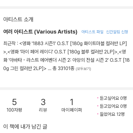
아티스트 소개
여러 아티스트 (Various Artists)
아티스트 파일
신간알림 신청
최근작 :
<영화 '1883 시즌1' O.S.T [180g 화이트마블 컬러반 LP]
>
,
<영화 '마이 페어 레이디' O.S.T [180g 블루 컬러반 2LP]>
,
<영
화 '아바타 - 라스트 에어벤더 시즌 2: 아앙의 전설 시즌 2' O.S.T [18
0g 그린 컬러반 2LP]>
… 총 33101종
(모두보기)
듣고싶어요 0명
5
3
1
듣고있어요 0명
100자평
리뷰
마이페이퍼
들었어요 12명
이 책에 내가 남긴 글