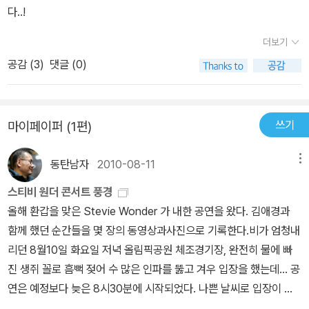
다..!
더보기
공감 (
3
)
댓글 (0)
쓰기
마이페이퍼 (1편)
동탄남자
2010-08-11
메뉴
스티비 원더 콘서트 풍경
올해 환갑을 맞은 Stevie Wonder 가 내한 공연을 왔다. 김애경과
함께 했던 순간들을 몇 장의 동영상과사진으로 기록한다.비가 엄청내
리던 8월10일 화요일 저녁 올림픽공원 체조경기장, 완전히 물에 빠
진 생쥐 꼴로 흠뻑 젖어 수 많은 인파를 뚫고 겨우 입장을 했는데... 공
연은 예정보다 늦은 8시30분에 시작되었다. 나쁜 날씨로 입장이 지
연되어 밖에 줄을 선 사람들을 생각하면 옳은 판단이었을지도 모르겠