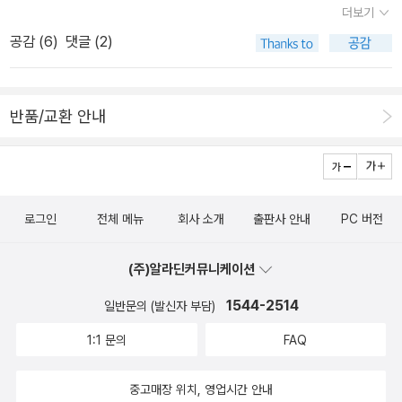
더보기
다.오프닝 곡, My Eyes Don't Cry... 무대를 느러눕는 열정적인 연
공감 (
6
)
댓글 (2)
주가 빛난다.관중의 흥을불러낸 Masterblaster~따라부르기 좋은
흥겨운 노래~공연 중 '감사합니다.' 발음이 가장 정확했던 순간은 'E
mpire State Of Mind'가 시작하기 직전이었었다. 관객 중에 뉴욕양
반품/교환 안내
키스 모자를 쓰고 나온 두 청년 커플(?)이 특히 귀여웠다. 그런데 우
리가 왜 이렇게 뉴욕에 흥겨울까? Isn't She Lovely... 2010년8월1
0일 밤 10시쯤...가장 대중적인 곡 중에 하나인 'I Just called to sa
y I love you'이다.시작되는 동영상에 나란히 있는 청년은 스티비 원
로그인
전체 메뉴
회사 소개
출판사 안내
PC 버전
더의 큰 아들이다. 그리고, 노래가 끝나자 꼬맹이 한 녀석을 불러 내는
데 막내 아들이다. (정력도 좋아~) 그리고 연속되는 곡은 'Superstiti
(주)알라딘커뮤니케이션
on'이 시작될때 드럼을 쳐대는 소년이 둘째 아들이다. 감동입니다!!
1544-2514
일반문의 (발신자 부담)
1:1 문의
FAQ
중고매장 위치, 영업시간 안내