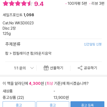
9.4
100자평 5편
리뷰 3편
세일즈포인트
1,098
Cat.No WKSD0023
Disc 2장
125g
주제분류
신간알림 신청
팝
>
컴필레이션 팝/라운지음악
선물하기
공유하기
이 책을 알라딘에
4,300
원 (
최상
기준)에 파시겠습니까?
새상품
-
중고상품 (22)
13,900원
중고
중고
중고 등록