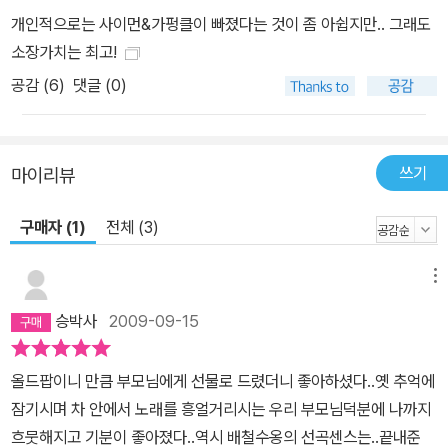
개인적으로는 사이먼&가펑클이 빠졌다는 것이 좀 아쉽지만.. 그래도
소장가치는 최고!
공감 (
6
)
댓글 (0)
쓰기
마이리뷰
구매자 (1)
전체 (3)
메뉴
승박사
2009-09-15
올드팝이니 만큼 부모님에게 선물로 드렸더니 좋아하셨다..옛 추억에
잠기시며 차 안에서 노래를 흥얼거리시는 우리 부모님덕분에 나까지
흐뭇해지고 기분이 좋아졌다..역시 배철수옹의 선곡센스는..끝내준