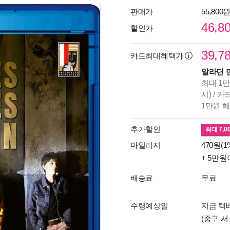
판매가
55,800
46,8
할인가
39,7
카드최대혜택가
알라딘 
최대 1만
시) / 
1만원 
추가할인
최대
7,0
마일리지
470원(1
+ 5만원
배송료
무료
수령예상일
지금 택배
(중구 서