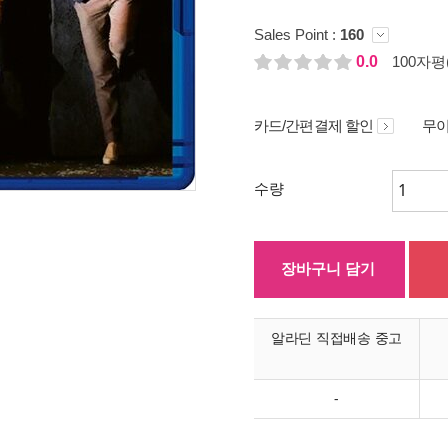
Sales Point :
160
0.0
100자평(
카드/간편결제 할인
무이
수량
장바구니 담기
알라딘 직접배송 중고
-