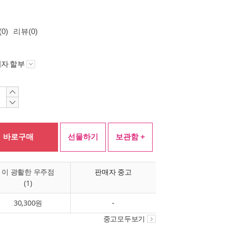
0)
리뷰(0)
자 할부
바로구매
선물하기
보관함 +
이 광활한 우주점
판매자 중고
(1)
30,300원
-
중고모두보기