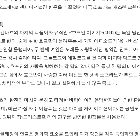
오르페>로 센세이셔널한 반응을 이끌었던 미국 소프라노 캐스린 르웩이
]
오펜바흐의 마지막 작품이자 유작인 <호프만 이야기>(1881)는 독일 낭
로 한다. 술에 취한 호프만이 들려주는 세 가지 에피소드가 '옴니버스'
는 인형 올랭피아, 두 번째 여인은 노래를 사랑하지만 병약한 안토니아
끄는 창녀 줄리에타다. 프롤로그와 에필로그를 첫 막과 마지막 막으로
있다. 호프만의 사랑을 방해하는 각 막의 악마 역은 통상 한 명의 베이스
 그런 점에서 호프만이 사랑한 여러 여인도 한 명의 소프라노가 부르는
 체력적인 부담도 있어서 결코 실현하기 쉽지 않은 목표다.
바흐가 완전히 마치지 못하고 타계한 바람에 여러 음악학자들에 의한 판
데, 최근 가장 자주 이용되는 것은 마이클 케이 에디션이다. 본 공연
 권위자 장-크리스토프 켁의 연구를 반영한 편집본을 사용했다.
암 클레망의 연출은 영화적 요소를 도입해 과거 장면을 각각 독립적인 영