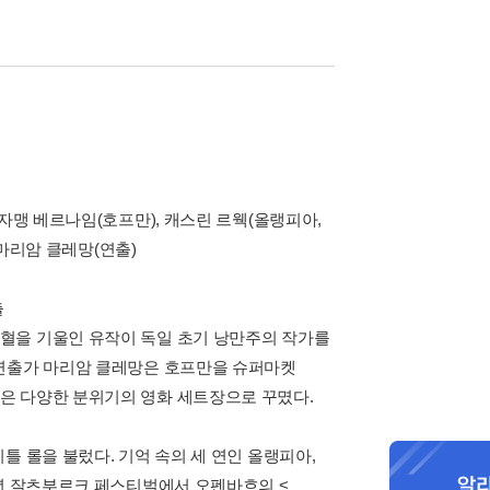
자맹 베르나임(호프만), 캐스린 르웩(올랭피아,
 마리암 클레망(연출)
출
혈을 기울인 유작이 독일 초기 낭만주의 작가를
 연출가 마리암 클레망은 호프만을 슈퍼마켓
은 다양한 분위기의 영화 세트장으로 꾸몄다.
틀 롤을 불렀다. 기억 속의 세 연인 올랭피아,
9년 잘츠부르크 페스티벌에서 오펜바흐의 <