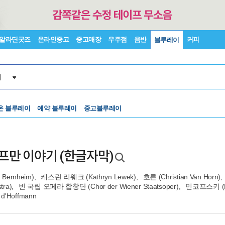
알라딘굿즈
온라인중고
중고매장
우주점
음반
커피
블루레이
이
온 블루레이
예약 블루레이
중고블루레이
 호프만 이야기 (한글자막)
Bernheim)
,
캐스린 리웨크 (Kathryn Lewek)
,
호른 (Christian Van Horn)
,
ra)
,
빈 국립 오페라 합창단 (Chor der Wiener Staatsoper)
,
민코프스키 (Ma
 d'Hoffmann