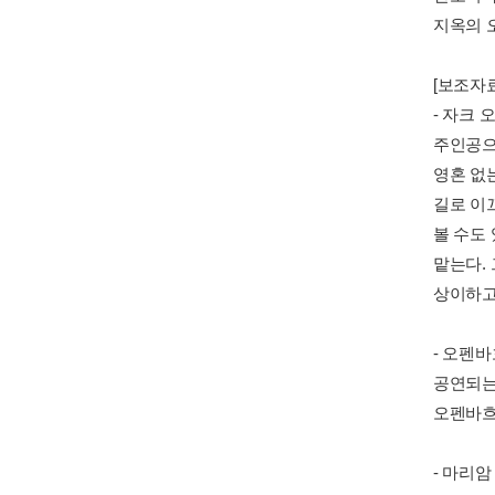
지옥의 
[보조자료
- 자크 
주인공으
영혼 없
길로 이
볼 수도 
맡는다.
상이하고
- 오펜
공연되는
오펜바흐
- 마리