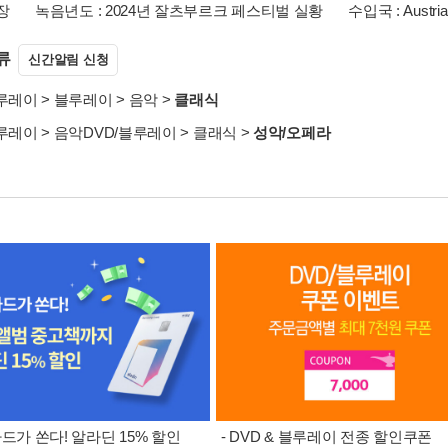
 장
녹음년도 : 2024년 잘츠부르크 페스티벌 실황
수입국 : Austria
류
신간알림 신청
블루레이
>
블루레이
>
음악
>
클래식
블루레이
>
음악DVD/블루레이
>
클래식
>
성악/오페라
카드가 쏜다! 알라딘 15% 할인
- DVD & 블루레이 전종 할인쿠폰