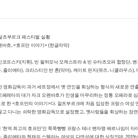
년 잘츠부르크 페스티벌 실황
펜바흐, <호프만 이야기> (한글자막)
민코프스키(지휘), 빈 필하모닉 오케스트라 & 빈 슈타츠오퍼 합창단, 벤
 줄리에타), 크리스티안 반 혼(악마), 케이트 린지(뮤즈, 니클라우스),
한 영화감독이 과거 세트장에서 옛 연인을 회상하는 형식의 새로운 연
오페레타의 대가 자크 오펜바흐가 인생을 마무리하는 정통 오페라로 심
로 한 <호프만의 이야기>다. 잘츠부르크에 처음 입성한 프랑스 여성
끌고 다니는 쇠락한 영화감독으로 설정했고, 옛사랑들을 회상하는 장면
 '현역 최고의 호프만'인 쭉쭉빵빵 프랑스 테너 벤자맹 베르나임이 타이
, 줄리에타와 현재의 스텔라는 여성의 다면성에 대한 상징인데, 201