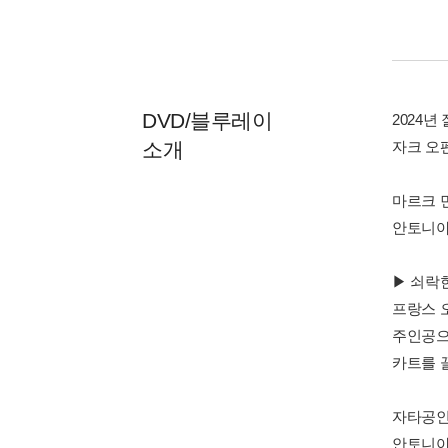
DVD/블루레이
2024
소개
자크 오
마르크 
안토니아,
▶ 쇠락
프랑스 
주인공으
카트를 
자타공인
안토니아