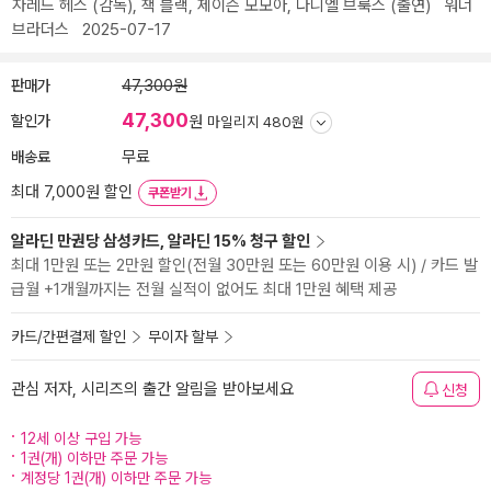
자레드 헤스
(감독),
잭 블랙
,
제이슨 모모아
,
다니엘 브룩스
(출연)
워너
브라더스
2025-07-17
판매가
47,300원
47,300
할인가
원
마일리지 480원
배송료
무료
최대 7,000원 할인
쿠폰받기
알라딘 만권당 삼성카드, 알라딘 15% 청구 할인
최대 1만원 또는 2만원 할인(전월 30만원 또는 60만원 이용 시) / 카드 발
급월 +1개월까지는 전월 실적이 없어도 최대 1만원 혜택 제공
카드/간편결제 할인
무이자 할부
관심 저자, 시리즈의 출간 알림을 받아보세요
신청
12세 이상 구입 가능
1권(개) 이하만 주문 가능
계정당 1권(개) 이하만 주문 가능