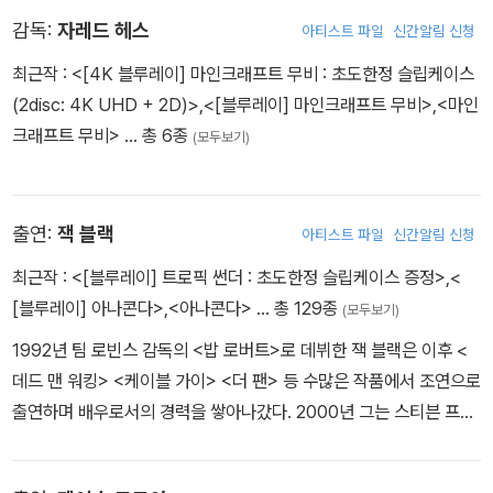
- A Minecraft Movie: Pixel Pals (13:56) 마인크래프트의 출연진
감독:
자레드 헤스
아티스트 파일
신간알림 신청
: 픽셀 친구들
최근작 :
<[4K 블루레이] 마인크래프트 무비 : 초도한정 슬립케이스
- A Minecraft Movie: Block Beats (9:05) 마인크래프트의 음
(2disc: 4K UHD + 2D)>
,
<[블루레이] 마인크래프트 무비>
,
<마인
악: 블록 비트
크래프트 무비>
… 총 6종
(모두보기)
- Marlene + Nitwit (5:13) 말린과 멍청이
* 스페셜피쳐 오디오: 영어
출연:
잭 블랙
아티스트 파일
신간알림 신청
* 스페셜피쳐 자막: 한국어, 영어 SDH, 광동어, 중국어, 체코어 등
(디스크별 제 2외국어 일부 상이)
최근작 :
<[블루레이] 트로픽 썬더 : 초도한정 슬립케이스 증정>
,
<
[블루레이] 아나콘다>
,
<아나콘다>
… 총 129종
(모두보기)
1992년 팀 로빈스 감독의 <밥 로버트>로 데뷔한 잭 블랙은 이후 <
데드 맨 워킹> <케이블 가이> <더 팬> 등 수많은 작품에서 조연으로
출연하며 배우로서의 경력을 쌓아나갔다. 2000년 그는 스티븐 프리
어스 감독, 존 쿠삭 주연의 영화 <사랑도 리콜이 되나요>에서 레코드
점 점원 ’베리’ 역을 맡아 본인 특유의 매력이 듬뿍 담긴 코믹 내공을