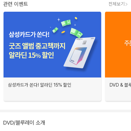
관련 이벤트
전체보기
삼성카드가 쏜다! 알라딘 15% 할인
DVD & 
DVD/블루레이 소개