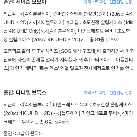
출연:
제이슨 모모아
아티스트 파일
신간알림 신청
십분 발휘하며 큰 인기를 얻기 시작한다. 국내에선 기네스 팰트로와
호흡을 맞춘 로맨틱 코미디 <내겐 너무 가벼운 그녀>를 통해 본격적
최근작 :
<[4K 블루레이] 슈퍼걸 : 스틸북 한정판(펀치) (2disc: 4K
으로 대중들의 사랑을 받았다. 그 후 잭 블랙은 학생들에게 록음악을
UHD + 2D)>
,
<[4K 블루레이] 슈퍼걸 : 초도한정 슬립케이스 (1dis
가르치는 음악 선생님 ‘듀이 핀’으로 열연한 <스쿨 오브 락>으로 20
c: 4K UHD Only)>
,
<[4K 블루레이] 마인크래프트 무비 : 초도한
04 MTV영화제 코미디 연기상을 수상하는 영예를 얻기도 했다. 연
정 슬립케이스 (2disc: 4K UHD + 2D)>
… 총 81종
(모두보기)
기뿐 아니라 음악에도 천부적인 소질을 지닌 잭 블랙은 그의 절친한
고등학교 졸업 후 TV 시리즈 [SOS 해상 구조대]에 출연하면서 미국
친구이자 배우인 카일 가스와 함께 ‘터네이셔스 D’라는 밴드를 결성,
전역에 자신의 존재를 알리기 시작했다. 이후 [스타게이트 : 아틀란티
동명의 TV시리즈와 영화에도 출연하는 등 지속적인 활약을 하고 있
스]의 인기 캐릭터 '로논 덱스' 역을 맡으며 전세계적으로 인기를 얻었
다. 또한, 애니메이션 <아이스 에이지> <샤크>에서 더빙 연기를 맡
다. 또한 현재 세계에서 가장 인기 있는 판타지 드라마 시리즈인 [왕
으며 개성 강한 목소리로 인정받은 그는 2008년 최고의 흥행을 기록
좌의 게임]의 '칼 드로고', 오랜 시간 사랑 받은 만화를 원작으로 한 <
한 애니메이션 <쿵푸팬더>의 주인공 식신 팬더 ‘포’의 목소리를 연기
출연:
다니엘 브룩스
아티스트 파일
신간알림 신청
코난 : 암흑의 시대>의 주인공 등 강력한 힘과 카리스마로 대표되는
하며 전세계 영화 팬들의 사랑을 한몸에 받았다. 자신만의 특별한 매
캐릭터들을 연기하며 IMDB의 '올해의 탑스타', 피플지의 '올해의 섹
최근작 :
<[4K 블루레이] 마인크래프트 무비 : 초도한정 슬립케이스
력과 끼를 유감없이 발휘하고 있다.
시남'으로 수 차례 선정됐다.
(2disc: 4K UHD + 2D)>
,
<[블루레이] 마인크래프트 무비>
,
<마인
크래프트 무비>
… 총 6종
(모두보기)
출연 <그날이 온다>