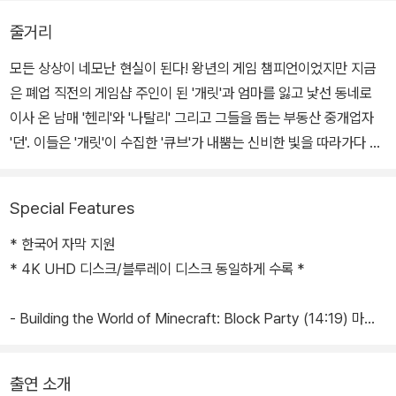
줄거리
모든 상상이 네모난 현실이 된다! 왕년의 게임 챔피언이었지만 지금
은 폐업 직전의 게임샵 주인이 된 '개릿'과 엄마를 잃고 낯선 동네로
이사 온 남매 '헨리'와 '나탈리' 그리고 그들을 돕는 부동산 중개업자
'던'. 이들은 '개릿'이 수집한 '큐브'가 내뿜는 신비한 빛을 따라가다 어
느 폐광 속에 열린 포털을 통해 미지의 공간으로 빨려들어간다. 산과
나무, 구름과 달, 심지어 꿀벌까지 상상하는 모든 것이 네모난 현실이
Special Features
되는 이곳은 바로 '오버월드'. 일찍이 이 세계로 넘어와 완벽하게 적응
한 '스티브'를 만난 네 사람은 지하세계 '네더'를 다스리는 마법사 '말
* 한국어 자막 지원
고샤'의 침공으로 '오버월드'가 위험에 빠졌다는 사실을 알게 된다. 현
* 4K UHD 디스크/블루레이 디스크 동일하게 수록 *
실 세계로 돌아가기 위해서는 일단 살아남아야 하는 법! 다섯 명의 '동
글이'들은 '오버월드'를 구하기 위해 힘을 합치게 되는데… 수없이 쌓
- Building the World of Minecraft: Block Party (14:19) 마인
아 올린 네모난 세계, 상상을 초월하는 모험이 펼쳐진다!
크래프트의 세상 만들기:블록 파티
- Creepers, Zombies and Endermen Oh My!(13:17) 크리퍼,좀
출연 소개
비 그리고 엔더맨 - 마인크래프트의 크리처들