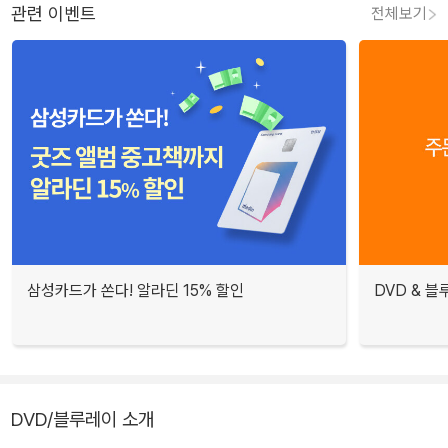
관련 이벤트
전체보기
삼성카드가 쏜다! 알라딘 15% 할인
DVD & 
DVD/블루레이 소개