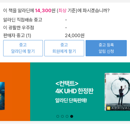
이 책을 알라딘에
14,300
원 (
최상
기준)에 파시겠습니까?
알라딘 직접배송 중고
-
이 광활한 우주점
-
판매자 중고 (1)
24,000원
중고
중고
중고 등록
알라딘에 팔기
회원에게 팔기
알림 신청