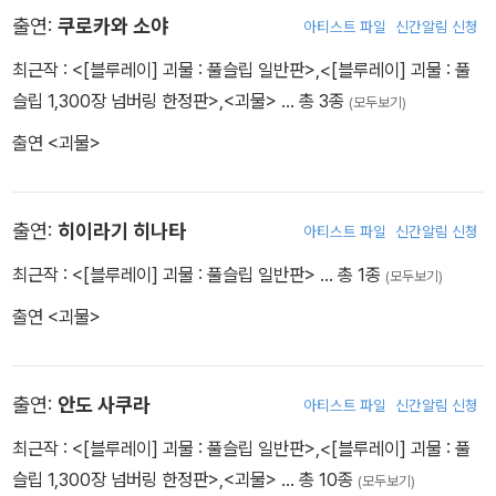
출연:
쿠로카와 소야
아티스트 파일
신간알림 신청
커』로 75회 칸 국제영화제 최우수 남자배우상(송강호)을 수상했다.
2023년 『괴물』은 76회 칸 국제영화제 각본상(사카모토 유지)과 퀴
최근작 :
<[블루레이] 괴물 : 풀슬립 일반판>
,
<[블루레이] 괴물 : 풀
어종려상을 함께 받았다.
슬립 1,300장 넘버링 한정판>
,
<괴물>
… 총 3종
(모두보기)
출연 <괴물>
출연:
히이라기 히나타
아티스트 파일
신간알림 신청
최근작 :
<[블루레이] 괴물 : 풀슬립 일반판>
… 총 1종
(모두보기)
출연 <괴물>
출연:
안도 사쿠라
아티스트 파일
신간알림 신청
최근작 :
<[블루레이] 괴물 : 풀슬립 일반판>
,
<[블루레이] 괴물 : 풀
슬립 1,300장 넘버링 한정판>
,
<괴물>
… 총 10종
(모두보기)