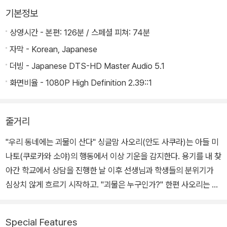
기본정보
상영시간 - 본편: 126분 / 스페셜 피쳐: 74분
자막 - Korean, Japanese
더빙 - Japanese DTS-HD Master Audio 5.1
화면비율 - 1080P High Definition 2.39::1
줄거리
"우리 동네에는 괴물이 산다" 싱글맘 사오리(안도 사쿠라)는 아들 미
나토(쿠로카와 소야)의 행동에서 이상 기운을 감지한다. 용기를 내 찾
아간 학교에서 상담을 진행한 날 이후 선생님과 학생들의 분위기가
심상치 않게 흐르기 시작하고. "괴물은 누구인가?" 한편 사오리는 친
구들로부터 따돌림을 당하고 있는 미나토의 친구 요리(히이라기 히나
타)의 존재를 알게 되고 자신이 아는 아들의 모습과 사람들이 아는 아
Special Features
들의 모습이 다르다는 사실을 어렴풋이 깨닫는데… 태풍이 몰아치던