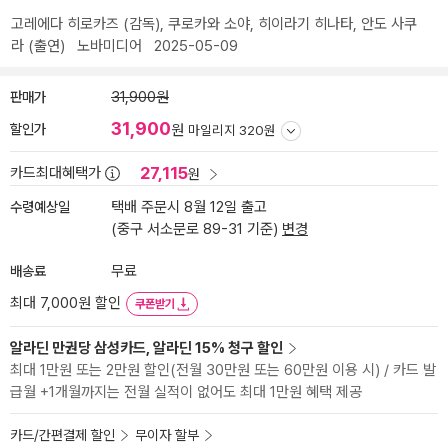
고레에다 히로카즈
(감독),
쿠로카와 소야
,
히이라기 히나타
,
안도 사쿠
라
(출연)
노바미디어
2025-05-09
판매가
31,900원
31,900
할인가
원
마일리지 320원
27,115
카드최대혜택가
원
수령예상일
택배 주문시 8월 12일 출고
(중구 서소문로 89-31 기준)
변경
배송료
무료
최대 7,000원 할인
쿠폰받기
알라딘 만권당 삼성카드, 알라딘 15% 청구 할인
최대 1만원 또는 2만원 할인(전월 30만원 또는 60만원 이용 시) / 카드 발
급월 +1개월까지는 전월 실적이 없어도 최대 1만원 혜택 제공
카드/간편결제 할인
무이자 할부