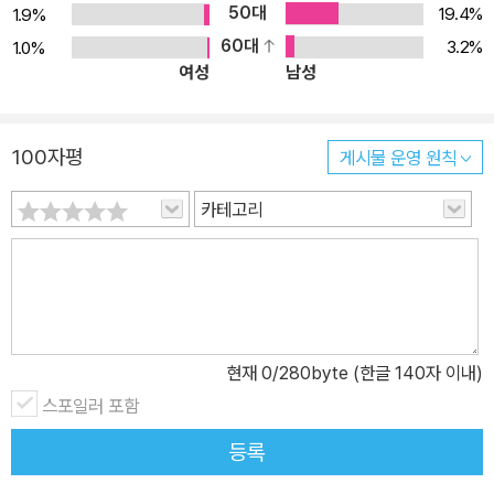
50대
19.4%
1.9%
60대
3.2%
1.0%
여성
남성
100자평
게시물 운영 원칙
카테고리
현재
0
/280byte (한글 140자 이내)
스포일러 포함
등록