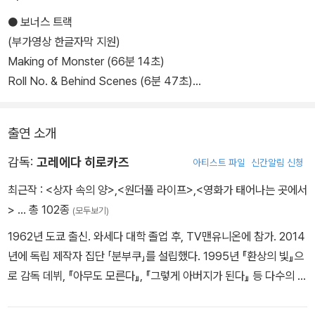
어느 날, 아무도 몰랐던 진실이 드러난다.
● 보너스 트랙
(부가영상 한글자막 지원)
Making of Monster (66분 14초)
Roll No. & Behind Scenes (6분 47초)
Trailer (1분 17초)
출연 소개
감독:
고레에다 히로카즈
아티스트 파일
신간알림 신청
최근작 :
<상자 속의 양>
,
<원더풀 라이프>
,
<영화가 태어나는 곳에서
>
… 총 102종
(모두보기)
1962년 도쿄 출신. 와세다 대학 졸업 후, TV맨유니온에 참가. 2014
년에 독립 제작자 집단 「분부쿠」를 설립했다. 1995년 『환상의 빛』으
로 감독 데뷔, 『아무도 모른다』, 『그렇게 아버지가 된다』 등 다수의 작
품을 세상에 공개했다. 2018년 『어느 가족』으로 71회 칸 국제영화제
황금종려상을 수상했으며, 2022년 첫 한국영화 감독을 맡은 『브로