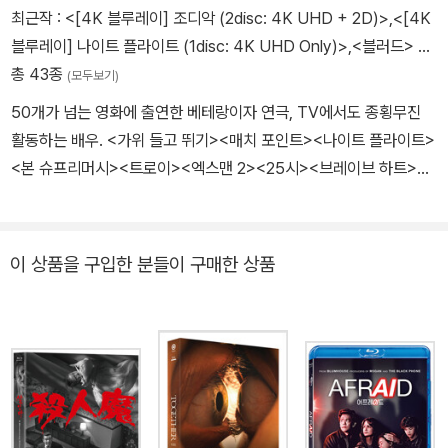
하며 주목받게 된다. 이후 <진주 귀걸이를 한 소녀>, <보리밭을 흔드
최근작 :
<[4K 블루레이] 조디악 (2disc: 4K UHD + 2D)>
,
<[4K
는 바람> 등과 같은 작품성으로 인정받는 영화와 <다크 나이트>처럼
블루레이] 나이트 플라이트 (1disc: 4K UHD Only)>
,
<블러드>
…
상업성 높은 영화들에 균형있게 출연하여 성격이 전혀 다른 영화들에
총 43종
(모두보기)
서 다양한 스펙트럼의 연기를 소화해내고 있다. 그는 자신에게 들어
50개가 넘는 영화에 출연한 베테랑이자 연극, TV에서도 종횡무진
오는 시나리오는 "아무리 허접한 것이라도" 죄다 읽어보고, 영화에
활동하는 배우. <가위 들고 뛰기><매치 포인트><나이트 플라이트>
'포인트'가 없으면 절대 배역을 수락하지 않는 것으로 유명하다. 그가
<본 슈프리머시><트로이><엑스맨 2><25시><브레이브 하트><
<보리밭을 흔드는 바람>에 출연한 건 켄 로치라는 거물 감독의 이름
롭 로이><맨 헌터> 등의 영화에 출연했다. <어댑테이션>으로 미국
값이나 조국 아일랜드의 역사를 다뤘기 때문이 아니라, 정치적 혼돈
배우조합상 후보에 올랐다. TV시리즈 <누렘버그>로 에미상을 수상
속에 그려지는 아름다운 인간애에 감동을 받았고, 그가 연기할 데이
하고 골드글로브상과 미국배우조합상 후보, <프레이저>로 에미상 후
이 상품을 구입한 분들이 구매한 상품
미안이라는 인물이 평범한 배우의 비범한 연기를 필요로 한다는 점에
보에 올랐다. 연극무대에서의 뛰어난 연기로 올리버 어워드와 영국
매료되었기 때문이었다. 극중 인물에 자신을 철저히 녹이는 킬리언
연극협회상 등을 수상했다. <아이 러브 마이 라이프><매스터 빌더>
머피가 연기한 캐릭터로부터 본인 '킬리언 머피'의 모습을 찾아내기란
<리차드 3세> 등의 연극을 제작했고 HBO 드라마 을 통해 TV감독
어렵다. 스물 여덟에 결혼하여 안정된 가정을 꾸리고 "영화를 찍고 나
으로 데뷔했다. 활발한 활동을 보이는 작가이기도 한 그는 『리아 다이
머지 시간은 지하철에서 사람을 관찰하고 기타를 치며 가족과 보내면
어리』와『살렘 투 모스코우-액터스 오디세이』등의 책을 출간했다. 20
대만족"이라고 말하는 소박하고 평범한 남자인 동시에 연기에 관해서
03년 예술에 기여한 공로로 대영제국 상급 훈작사작위를 받았다.
는 한계를 두지 않는 배우이다. 신비한 느낌이 들 정도의 눈빛이 살아