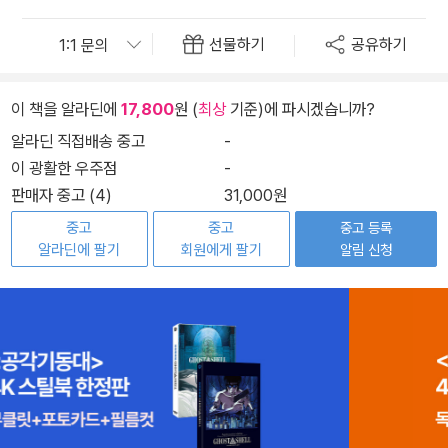
선물하기
공유하기
이 책을 알라딘에
17,800
원 (
최상
기준)에 파시겠습니까?
알라딘 직접배송 중고
-
이 광활한 우주점
-
판매자 중고 (4)
31,000원
중고
중고
중고 등록
알라딘에 팔기
회원에게 팔기
알림 신청