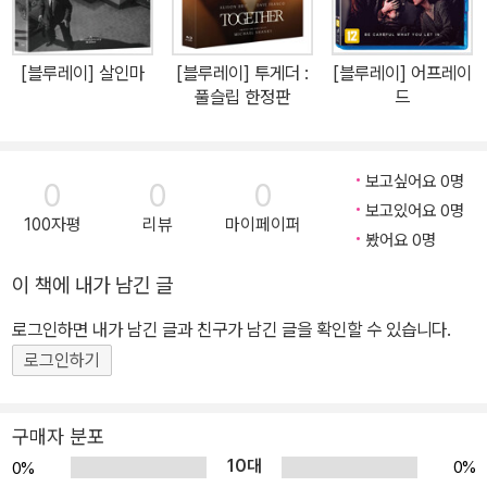
있는 푸른 눈은 평범한 외모에 비범함을 입히는 킬리언 머피만의 무
기라 할 수 있다. 영화지 [인디펜던트]는 머피의 눈을 일컬어, '쉽게
변할 듯 불가사의한 깊고 푸른 눈'이라고 묘사했다. <배트맨 비긴즈>
[블루레이] 살인마
[블루레이] 투게더 :
[블루레이] 어프레이
풀슬립 한정판
드
의 크리스토퍼 놀란 감독은 "그의 눈은 세상에서 가장 독특하다. 그
눈을 잡아내려고, 스캐어크로의 클로즈업을 찍을 때도 어떻게든 안경
을 벗길 구실을 만드느라 애썼다."고 말하기도 했다.
보고싶어요 0명
0
0
0
보고있어요 0명
100자평
리뷰
마이페이퍼
봤어요 0명
이 책에 내가 남긴 글
로그인하면 내가 남긴 글과 친구가 남긴 글을 확인할 수 있습니다.
로그인하기
구매자 분포
10대
0%
0%