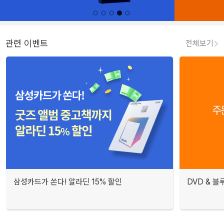
관련 이벤트
전체보기
삼성카드가 쏜다! 알라딘 15% 할인
DVD & 