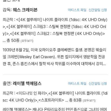
감독:
웨스 크레이븐
아티스트 파일
신간알림 신청
최근작 :
<[4K 블루레이] 나이트 플라이트 (1disc: 4K UHD Only)
>
,
<[4K 블루레이] 스크림3 : 스틸북 한정판 (1disc: 4K UHD Onl
y)>
,
<[4K 블루레이] 스크림2 : 스틸북 한정판 (4K UHD Only)>
… 총 50종
(모두보기)
1939년 8월 2일, 미국 오하이오주 클레베랜드 출생. 본명은 웨슬리
얼 크레번(Wesley Earl Craven). 위튼 칼리지에서 영문학을 전공
한 후, 존스 홉킨스에서 철학 박사 학위를 이수하여 대학에서 강의를
시작하였다. 그러나 우연히 사게 된 16mm 카메라에 매료되어 거리
낌없이 교수직을 포기하고 영화에 뛰어들었다. 첫 데뷔작은 다큐멘타
출연:
레이첼 맥애덤스
아티스트 파일
신간알림 신청
리와 포르노를 혼합한 저예산영화 <투게더>. 이즈음의 웨스 크레이
븐은 <13일의 금요일>의 숀 커닝햄에게 영향을 받아 <언덕이 보고
최근작 :
<미드나잇 인 파리>
,
<[4K 블루레이] 나이트 플라이트 (1di
있다>와 같은 기발한 공포영화들을 만들었다. 무엇보다도 웨스 크레
sc: 4K UHD Only)>
,
<스포트라이트>
… 총 83종
(모두보기)
이븐의 영화적 상상력과 상업영화의 가능성을 가장 잘 반영한 작품은
레이첼 맥애덤스는 캐나다 온타리오주의 런던 출신으로 그녀의 어머