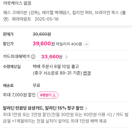
아웃케이스 없음
웨스 크레이븐
(감독),
레이첼 맥애덤스
,
킬리언 머피
,
브라이언 콕스
(출
연)
파라마운트
2025-05-16
판매가
39,600원
39,600
할인가
원
마일리지 400원
33,660
카드최대혜택가
원
수령예상일
택배 주문시 8월 10일 출고
(중구 서소문로 89-31 기준)
변경
배송료
무료
최대 7,000원 할인
쿠폰받기
알라딘 만권당 삼성카드, 알라딘 15% 청구 할인
최대 1만원 또는 2만원 할인(전월 30만원 또는 60만원 이용 시) / 카드 발
급월 +1개월까지는 전월 실적이 없어도 최대 1만원 혜택 제공