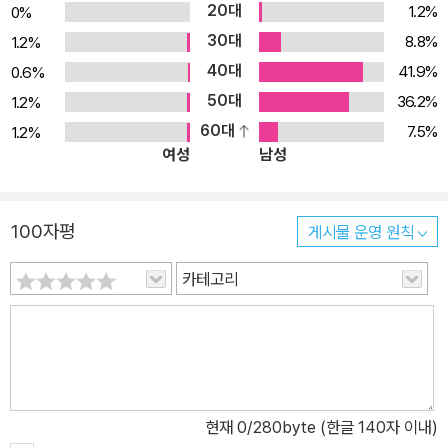
20대
1.2%
0%
30대
8.8%
1.2%
40대
41.9%
0.6%
50대
36.2%
1.2%
60대
7.5%
1.2%
여성
남성
100자평
게시물 운영 원칙
카테고리
현재
0
/280byte (한글 140자 이내)