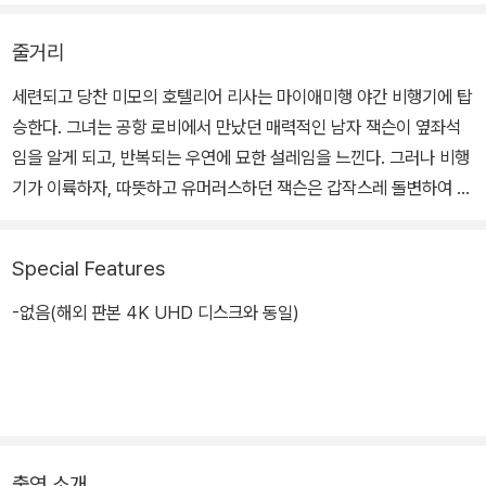
줄거리
세련되고 당찬 미모의 호텔리어 리사는 마이애미행 야간 비행기에 탑
승한다. 그녀는 공항 로비에서 만났던 매력적인 남자 잭슨이 옆좌석
임을 알게 되고, 반복되는 우연에 묘한 설레임을 느낀다. 그러나 비행
기가 이륙하자, 따뜻하고 유머러스하던 잭슨은 갑작스레 돌변하여 정
체를 드러내고 그녀의 목을 조여오기 시작한다. 3만 피트 상공의 야
간 비행기 안에서 이미 그녀의 모든 것을 알고 있는 낯선 남자로부터,
Special Features
그녀는 도망칠 수도, 누군가에게 도움을 요청할 수도 없다.
-없음(해외 판본 4K UHD 디스크와 동일)
출연 소개