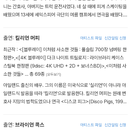
<나이트메어>였다. 84년에 시작되어 94년 완결편인 <뉴나이트메
니는 간호사, 아버지는 트럭 운전사였다. 네 살 때에 피겨 스케이팅을
어>에 이르는 6부작 시리즈를 이끌어낸 <나이트메어> 시리즈는 영
배웠으며 13세에 셰익스피어 극단의 여름 캠프에서 연극을 배웠다.
화사상 가장 인기있는 '프레디 크루거'라는 공포 캐릭터를 탄생시켰
토론토의 뉴욕 유니버시티에 진학하여 연극을 공부했다. 그녀는 배우
다.
가 되기 위한 각고의 노력끝에 2002년에 개봉한 <핫칙>에 캐스팅되
출연:
킬리언 머피
아티스트 파일
신간알림 신청
어 할리우드에 안착했다. <퀸카로 살아남는 법> <노트북>에 출연하
면서 그녀의 매력을 십분 발휘했다. 고전적이면서도 우아한 매력의
최근작 :
<[블루레이] 이처럼 사소한 것들 : 풀슬립 700장 넘버링 한
소유자인 그녀는 고요함속에 당돌함을 가진 캐릭터로 인상적인 연기
정판>
,
<[4K 블루레이] 다크 나이트 트릴로지 : 라이브러리 케이스
를 해오고 있다. 최근에는 웨스 크레이븐 감독의 에 주연으로 발탁되
스틸북 한정판 (9disc: 4K UHD + 2D + 보너스BD)>
,
<이처럼 사
어 대 스타로서의 가능성을 보여주었고 사라 제시카 파커가 출연한 <
소한 것들>
… 총 69종
(모두보기)
우리, 사랑해도 되나요?>에도 출연했다.
아일랜드 출신의 배우. 그의 이름은 미국식으로 '실리언'이 아니라 아
일랜드식 발음을 따라 '킬리언'으로 발음한다. 킬리언 머피는 원래 변
호사 지망의 법학도였으나 연극 <디스코 피그>(Disco Pigs, 1996)
에서의 연기로 호평을 받으며 연기자의 길을 가게 되었다. 연극에서
TV와 영화로 활동영역을 넓혀가던 그는 대니 보일 감독의 <28일 후
출연:
브라이언 콕스
아티스트 파일
신간알림 신청
>에서 원초적인 공포와 삶에 대한 본능이 충만한 주인공 '짐'을 연기