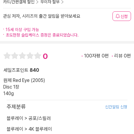
카드/간편결제 할인
무이자 할부
관심 저자, 시리즈의 출간 알림을 받아보세요
신청
15세 이상 구입 가능
초도한정 슬립케이스 증정은 종료되었습니다.
0
100자평 0편
리뷰 0편
세일즈포인트
840
원제 Red Eye (2005)
Disc 1장
140g
주제분류
신간알림 신청
블루레이
>
공포/스릴러
블루레이
>
4K 블루레이