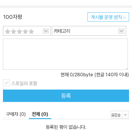
했고, 88 〈이웃의 토토로〉를 개봉하는 등 일본의 모든 극영화를 제치
고 국내 영화제의 상을 휩쓸어 센세이션을 일으키다. 이어 〈반딧불의
100자평
게시물 운영 원칙
묘〉를 개봉시켜 역시 센세이션을 일으켰고 두 편의 성공에 힘입어 제
작된 〈마녀 키키의 특급배달〉이 흥행 박스 오피스 1위를 차지, 그해
카테고리
일본의 키네마 준보가 집계한 연간 흥행 순위에서 무려 300만 명이
라는 폭발적인 관객 확보에 성공하며 79년 〈은하철도 999〉의 극장
판 이후 20년만에 만화영화가 연간 흥행 순위 1위에 랭크되는 쾌거를
올렸다. 이어 발표한 〈추억은 방울방울〉이 그 기록을 갱신했다. 92년
7월 개봉된 〈붉은 돼지〉가 헐리우드의 〈원초적 본능〉을 제압하며 흥
현재
0
/280byte (한글 140자 이내)
행 기록 갱신. 93년 앙시 애니메이션 페스티발 대상 수상했다. 이듬
스포일러 포함
해 〈헤이세이 너구리 대전쟁〉이 국내 흥행에서 스필버그의 〈쥬라기
공원〉을 꺾다. 애니메이션 최초로 아카데미 외국어 영화상 부문에 일
등록
본 대표로 출품되었다. 1997년 7월 〈모노노케 히메〉가 개봉되어 일
본 관객 1천 4백만 명을 동원하는 기록을 세웠다. 2002년 개봉한
구매자 (0)
전체 (0)
〈센과 치히로의 행방불명〉은 일본 최고의 흥행 기록을 세우며 애니메
등록된 평이 없습니다.
이션으로는 최초로 베를린 영화제에서 최우수 작품상을 수상하여 세