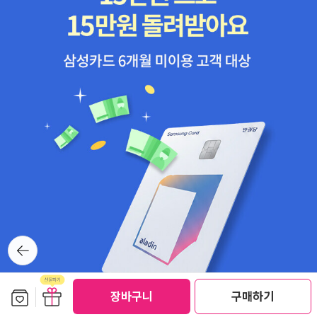
뒤로가
기
보관함담기
선물하기
장바구니
구매하기
선물하기