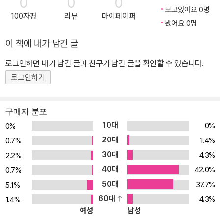
0
0
0
극장용 장편 〈아리바바와 40마리의 도적〉의 원화, 아이디어 구성 담
보고있어요 0명
100자평
리뷰
마이페이퍼
당했다. 이후 A 프로덕션으로 이적하여 다양한 기획과 작품으로 활약
봤어요 0명
하였다. 1973년, 즈이요 영상으로 이적하여 명작시리즈 첫 번째 작품
이 책에 내가 남긴 글
〈알프스의 소녀 하이디〉 제작에 참여하였으며 〈엄마 찾아 삼만리〉〈빨
강머리 앤〉 등 여러 TV 애니메이션 시리즈에서 메인 스텝으로 참여
로그인하면 내가 남긴 글과 친구가 남긴 글을 확인할 수 있습니다.
했다. 1978년, 〈미래 소년 코난〉을 연출해 애니메이션 팬들과 평론가
로그인하기
들 사이에서 엄청난 반향을 일으켰다. 1979년, 첫 극장용 애니메이
션 감독 데뷔작 〈루팡 3세 카리오스트로 성〉로 주목을 받았다. 월간
구매자 분포
아니메쥬에 만화 〈바람 계곡의 나우시카〉 연재를 시작한 그는 이 작품
10대
0%
0%
을 영화화하기로 했다. 〈바람 계곡의 나우시카〉가 상업적으로 대흥행
20대
1.4%
0.7%
을 하면서 이를 기반으로 애니메이션 제작소 스튜디오 지브리 설립했
30대
4.3%
2.2%
다. 스튜디오 지브리에서의 첫 작품 〈천공의 성 라퓨타〉가 개봉되어
40대
42.0%
0.7%
일본에서 80만 관객을 동원했다. 〈천공의 성 라퓨타〉는 유럽 현지 로
50대
37.7%
5.1%
케이션을 통해 모든 콘티를 구성 각색했다. 이 영화는 실사에서는 표
60대
현 할 수 없는 카메라 기법과 리얼한 배경 등으로 미야자키를 일본 애
4.3%
1.4%
여성
남성
니메이션의 최고 승자로 만들었다. 87년 4월 〈유천 이야기〉를 제작