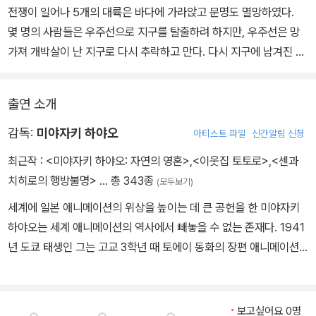
전쟁이 일어나 5개의 대륙은 바다에 가라앉고 문명도 멸망하였다.
몇 명의 사람들은 우주선으로 지구를 탈출하려 하지만, 우주선은 망
가져 개박살이 난 지구로 다시 추락하고 만다. 다시 지구에 남겨진 사
람들은 절망하지만 이내 지구가 자연의 생명력에 의해 수복되는 과정
을 직접 목격하게 되고, 결국 삶의 희망을 되찾으며 '남겨진 섬'에서의
출연 소개
생활을 일군다.
20년 후, 그들은 모두 죽고 한 사람만이 남았다. 그들의 아이인 코난
감독:
미야자키 하야오
아티스트 파일
신간알림 신청
은 자연의 품속에서 자라 건강하고 활기찬 소년이다. 코난의 할아버
최근작 :
<미야자키 하야오: 자연의 영혼>
,
<이웃집 토토로>
,
<센과
지는 혹시 인류가 멸망한 것은 아닌지, 자신이 죽으면 섬에 홀로 남겨
치히로의 행방불명>
… 총 343종
(모두보기)
질 코난은 어떻게 될지를 늘 걱정하고 있다.
세계에 일본 애니메이션의 위상을 높이는 데 큰 공헌을 한 미야자키
그러던 어느 날, 바다에서 낯선 소녀 라나가 떠내려온다.할아버지는
하야오는 세계 애니메이션의 역사에서 빼놓을 수 없는 존재다. 1941
라나에 의해 지상에는 아직 인류가 남아있다는 사실을 알게 되고, 나
년 도쿄 태생인 그는 고교 3학년 때 토에이 동화의 장편 애니메이션
이대도 비슷한 코난과 라나는 어느새 친구가 된다. 하지만 갑자기 비
〈백사전〉을 보고, 애니메이션의 표현력과 인간의 움직임의 묘사에 깊
행정을 타고 온 군인들이 라나를 납치해 가는데...
은 감동을 받고 만화가의 꿈을 키웠다. 대학 졸업 후 도에이 동화에 입
사. 〈걸리버의 우주여행〉으로 두각을 나타내기 시작하였다. 1971년,
보고싶어요 0명