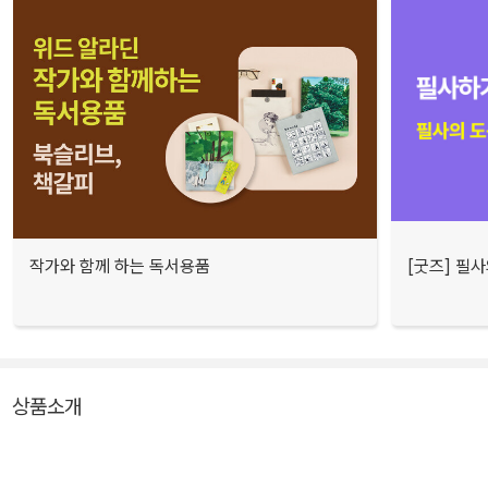
작가와 함께 하는 독서용품
[굿즈] 필
상품소개