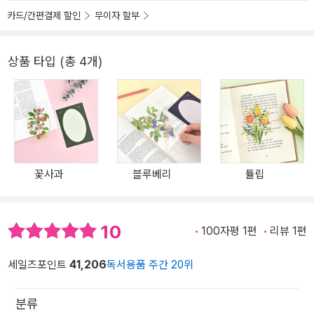
카드/간편결제 할인
무이자 할부
상품 타입 (총 4개)
꽃사과
블루베리
튤립
10
100자평 1편
리뷰 1편
세일즈포인트
41,206
독서용품 주간 20위
분류