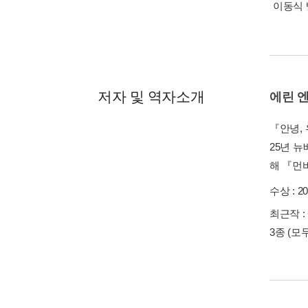
이동식 
저자 및 역자소개
에린 
『안녕,
25년 
해 『먼
수상 :
2
최근작 :
3종
(모