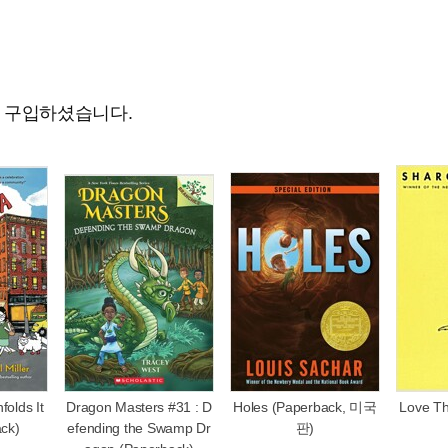
도 구입하셨습니다.
olds It
Dragon Masters #31 : D
Holes (Paperback, 미국
Love Th
ack)
efending the Swamp Dr
판)