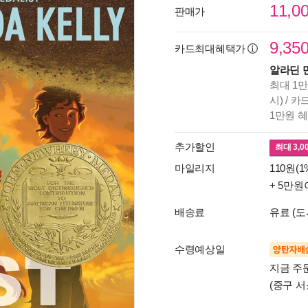
11,0
판매가
9,35
카드최대혜택가
알라딘 
최대 1만
시) / 
1만원 
추가할인
최대
3,0
마일리지
110원(1
+ 5만원
배송료
유료 (도
수령예상일
양탄자배
지금 주
(중구 서