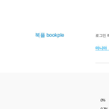
북플 bookple
로그인 
마니아
0%
0.2%