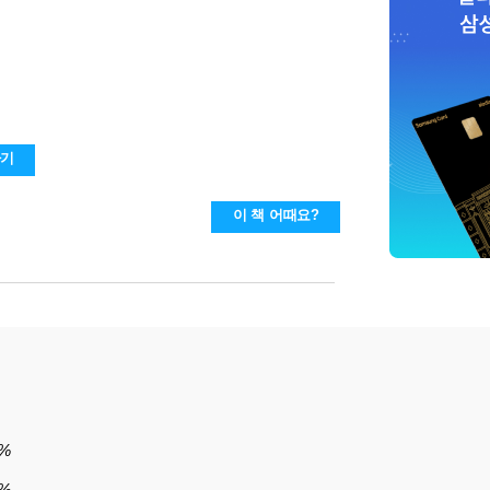
r) (Paperback)
하기
이 책 어때요?
2%
2%