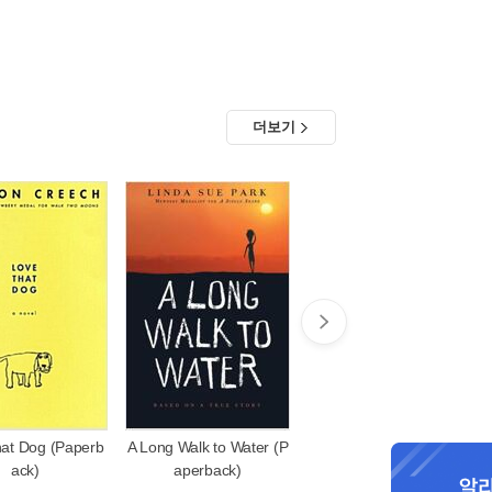
더보기
at Dog (Paperb
A Long Walk to Water (P
When You Reach Me:
ack)
aperback)
(Newbery Medal Winne