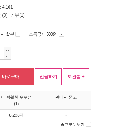
 :
4,101
(0)
리뷰(1)
자 할부
소득공제 500원
바로구매
선물하기
보관함 +
이 광활한 우주점
판매자 중고
(1)
8,200원
-
중고모두보기