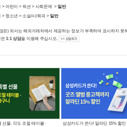
서
>
어린이
>
픽션
>
사회문제
>
일반
서
>
청소년
>
소설/시/희곡
>
일반
 많은) 외서는 해외거래처에서 제공하는 정보가 부족하여 표시하지 못
항은
1:1 상담
을 이용해 주십시오.
별 선물. 각도 조절 테이블 ·
삼성카드가 쏜다! 알라딘 15% 할인