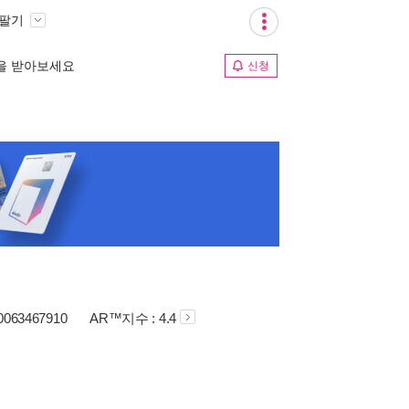
 팔기
림을 받아보세요
신청
80063467910
AR™지수 : 4.4