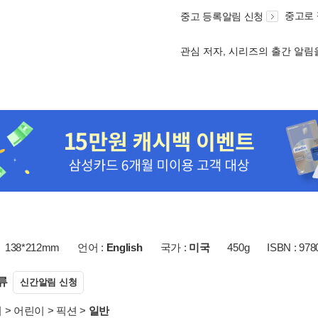
중고로
중고 등록알림 신청
관심 저자, 시리즈의 출간 알
138*212mm
언어 :
English
국가 :
미국
450g
ISBN : 97
류
신간알림 신청
서
>
어린이
>
픽션
>
일반