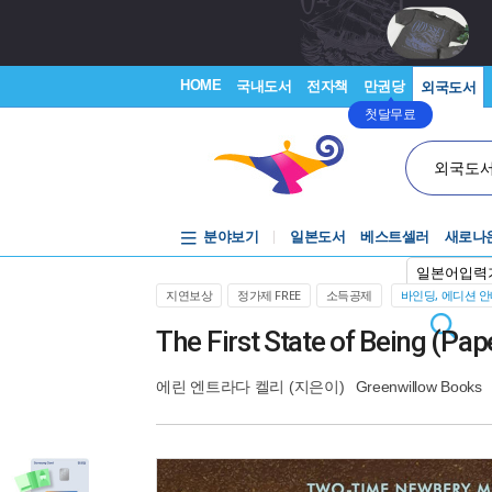
HOME
국내도서
전자책
만권당
외국도서
첫달무료
외국도
분야보기
일본도서
베스트셀러
새로나
일본어입력
지연보상
정가제 FREE
소득공제
바인딩, 에디션 
The First State of Being (Pap
에린 엔트라다 켈리
(지은이)
Greenwillow Books