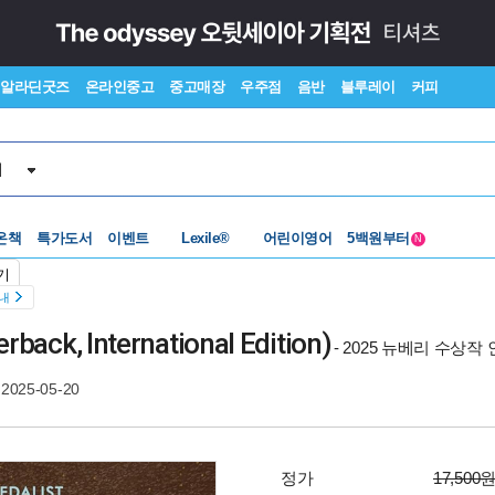
알라딘굿즈
온라인중고
중고매장
우주점
음반
블루레이
커피
서
수준별베스트
중고 외서
Lexile®
5백원부터
온책
특가도서
이벤트
어린이영어
N
수준별베스트
중고 외서
기
안내
erback, International Edition)
- 2025 뉴베리 수상
2025-05-20
정가
17,500